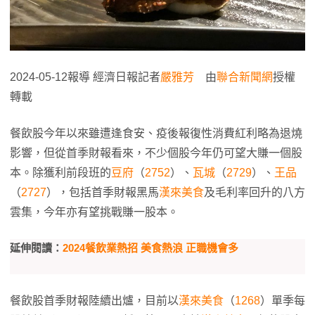
2024-05-12報導 經濟日報記者
嚴雅芳
由
聯合新聞網
授權
轉載
餐飲股今年以來雖遭逢食安、疫後報復性消費紅利略為退燒
影響，但從首季財報看來，不少個股今年仍可望大賺一個股
本。除獲利前段班的
豆府
（
2752
）、
瓦城
（
2729
）、
王品
（
2727
），包括首季財報黑馬
漢來美食
及毛利率回升的八方
雲集，今年亦有望挑戰賺一股本。
延伸閱讀：
2024餐飲業熱招​ 美食熱浪 正職機會多​
餐飲股首季財報陸續出爐，目前以
漢來美食
（
1268
）單季每