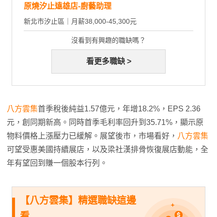
原燒汐止遠雄店-廚藝助理
新北市汐止區｜月薪38,000-45,300元
沒看到有興趣的職缺嗎？
看更多職缺 >
八方雲集
首季稅後純益1.57億元，年增18.2%，EPS 2.36
元，創同期新高。同時首季毛利率回升到35.71%，顯示原
物料價格上漲壓力已緩解。展望後市，市場看好，
八方雲集
可望受惠美國持續展店，以及梁社漢排骨恢復展店動能，全
年有望回到賺一個股本行列。
【八方雲集】精選職缺這邊
看