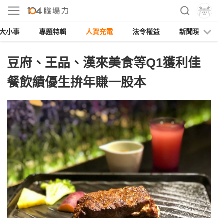
大小事
專題特輯
人資充電
法令權益
新聞現場
豆府、王品、漢來美食等Q1獲利佳
餐飲績優生拚年賺一股本