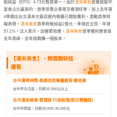
股純益（EPS）4.73元暫居第一。由於
漢來美食
是餐飲股中
宴會占比最高的，首季受惠企業尾牙春酒旺季，加上去年第
4季開出台北漢來大飯店館內餐廳已開始獲利，激勵首季財
報表現。
漢來美食
首季稅後純益2億元，季增近五倍、年增
57.1%。法人表示，因春節效應，
漢來美食
首季獲利應會是
全年高峰，全年挑戰賺一個股本。
【漢來美食】，精選職缺這
邊看
台中漢神洲際-島語自助餐廳廚房 驗收員
台中市北屯區｜月薪35,000元以上
台中漢來美食-管理部 行政助理(假日需輪班)
台中市西區｜月薪30,000-35,000元