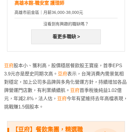
高雄本館-職安室 護理師
高雄市前金區｜月薪36,000-38,000元
沒看到有興趣的職缺嗎？
看更多職缺 >
豆府
股本小、獲利高，股價穩居餐飲股王寶座，首季EPS
3.9元亦是歷史同期次高。
豆府
表示，台灣消費內需景氣相
對穩定，加上公司多品牌與多角化營運方針，持續增加各品
牌營運門店數，有利業績續航。
豆府
首季稅後純益1.02億
元，年減2.8%，法人估，
豆府
今年有望維持去年高檔表現，
挑戰賺1.5個股本。
【豆府】餐飲集團，精選職