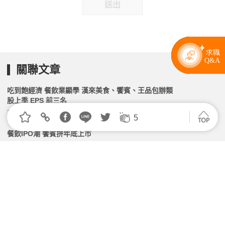
送出
關聯文章
吃到飽經濟 餐飲業顯學 漢來美食、饗賓、王品包辦類
股上季 EPS 前三名
2026.05.25 | 104小編 | 2050觀看數
5
餐飲IPO潮 饗賓拚年底上市
2026.06.23 | 104小編 | 2003觀看數
陽光行動／為賺快錢 工作價值觀被扭曲
2026.06.23 | 104小編 | 1787觀看數
饗賓上櫃登餐飲新股王！Buffet龍頭「200萬年薪」、