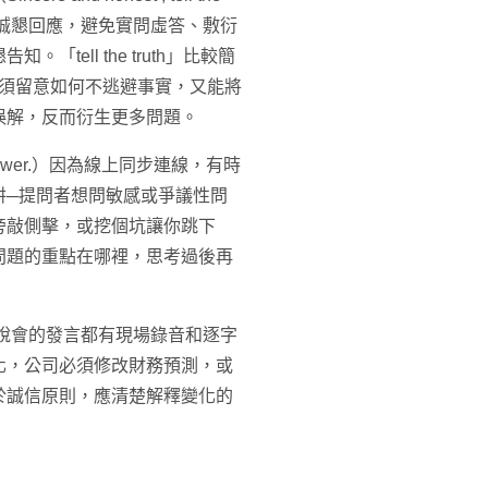
，都要誠懇回應，避免實問虛答、敷衍
ell the truth」比較簡
必須留意如何不逃避事實，又能將
誤解，反而衍生更多問題。
ore answer.）因為線上同步連線，有時
阱─提問者想問敏感或爭議性問
旁敲側擊，或挖個坑讓你跳下
問題的重點在哪裡，思考過後再
一次在法說會的發言都有現場錄音和逐字
化，公司必須修改財務預測，或
於誠信原則，應清楚解釋變化的