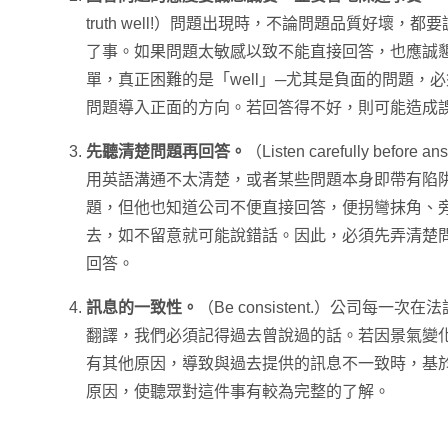
truth well!）問題出現時，不論問題品質好壞
了事。如果問題太敏感以致不能直接回答，也應誠懇告知。「t
單，真正困難的是「well」─尤其是負面的問題，
問題導入正面的方向。若回答得不好，則可能造成
先聽清楚問題再回答。
（Listen carefully bef
用英語溝通不太清楚，或者某些問題本身即帶有陷
題，但他也知道公司不便直接回答，便拐彎抹角、
去，如不留意就可能說錯話。因此，必須先弄清楚
回答。
訊息的一致性。
（Be consistent.）公司每
翻譯，我們必須記得過去曾說過的話。若因景氣變
有其他原因，導致與過去提供的訊息不一致時，基
原因，使聽眾對這件事有較為完整的了解。