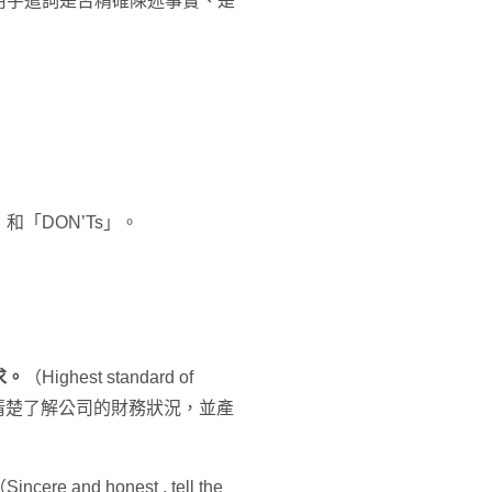
用字遣詞是否精確陳述事實、是
「DON’Ts」。
求。
（Highest standard of
者能清楚了解公司的財務狀況，並產
Sincere and honest , tell the