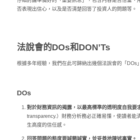
仔細討論準備好的「重要訊息」，包含內容是否恰當、
否表現出信心，以及是否清楚回答了投資人的問題等。
法說會的DOs和DON’Ts
根據多年經驗，我們在此可歸納出幾個法說會的「DOs」和
DOs
對於財務資訊的揭露，以最高標準的透明度自我要
transparency.）財務分析務必正確易懂，使讀
生高度的信任感。
回答問題的態度要誠懇誠實，並妥善地陳述事實。
（