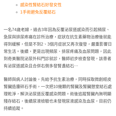
感染性腎結石好發女性
1手術避免反覆結石
一名74歲老婦，過去3年因為反覆泌尿道感染而引起頻尿、
急尿與排尿疼痛在診所治療，症狀在抗生素藥物治療後就能
得到緩解，但是不到2、3個月症狀又再次復發，嚴重影響日
常生活。後續，更是出現頻尿、排尿疼痛及血尿問題，因此
到奇美醫院泌尿外科門診就診，醫師初步檢查發現，該患者
有泌尿道感染且合併右側多發腎盞結石⋯
醫師與病人討論後，先給予抗生素治療，同時採取微創經皮
腎臟造廔碎石手術，一次把10幾顆的腎臟及腎臟憩室結石處
理乾淨，解決泌尿道反覆感染問題。術後追蹤腎臟內無明顯
殘存結石，後續尿液檢驗也未發現尿液感染及血尿，目前仍
持續追蹤。