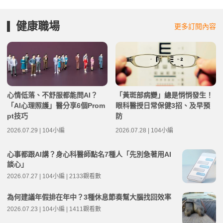
健康職場
更多訂閱內容
心情低落、不舒服都能問AI？
「黃斑部病變」總是悄悄發生！
「AI心理照護」醫分享6個Prom
眼科醫授日常保健3招、及早預
pt技巧
防
2026.07.29 | 104小編
2026.07.28 | 104小編
心事都跟AI講？身心科醫師點名7種人「先別急著用AI
談心」
2026.07.27 | 104小編 | 2133觀看數
為何建議年假排在年中？3種休息節奏幫大腦找回效率
2026.07.23 | 104小編 | 1411觀看數