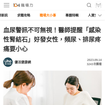
業新訊
求職攻略
職場大小事
專題特輯
人資充電
血尿警訊不可無視！醫師提醒「感染
性腎結石」好發女性，頻尿、排尿疼
痛要小心
2023.09.14
優活健康網
3243
次觀看