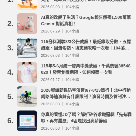
2026.08.03 ｜ 104小編
AI真的改變了生活？Google報告解密1,500萬筆
2.
Gemini對話真相！
2026.07.29 ｜ 104小編
115分科測驗8/3公告成績！最低錄取分數、五標
3.
級距、回流名額、填志願攻略一次看｜104落點
分析
2026.08.03 ｜ 104小編
115年5-6月統一發票中獎號碼，千萬獎號38548
4.
029！發票兌獎期限、如何領獎一次看
2026.07.27 ｜ 104小編
2026城鎮韌性防空演習8/7-8/13舉行！北中行動
5.
網路降速演練有什麼限制？演習時間及管制注意
事項整理
2026.08.03 ｜ 104小編
你真的看懂JD了嗎？解析矽谷求職邏輯「先有職
6.
缺，再有履歷」4區塊找出高薪籌碼
2026.08.03 ｜ 104小編