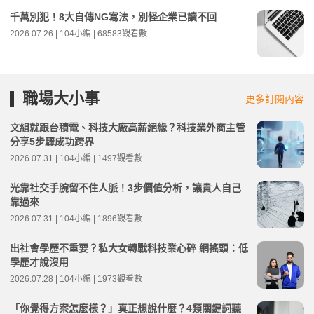
千萬別犯！8大自傳NG寫法，別怪企業已讀不回
2026.07.26 | 104小編 | 68583觀看數
職場大小事
更多訂閱內容
文組就跟台積電、科技大廠高薪絕緣？科技業外商主管
分享5步驟成功跨界
2026.07.31 | 104小編 | 1497觀看數
光靠社交手腕留不住人脈！3步價值分析，讓貴人自己
靠過來
2026.07.31 | 104小編 | 1896觀看數
出社會學歷不重要？私大女轉戰科技業心碎 網搖頭：低
學歷才說沒用
2026.07.28 | 104小編 | 1973觀看數
「你覺得方案怎麼樣？」真正想說什麼？4類關鍵詞聽