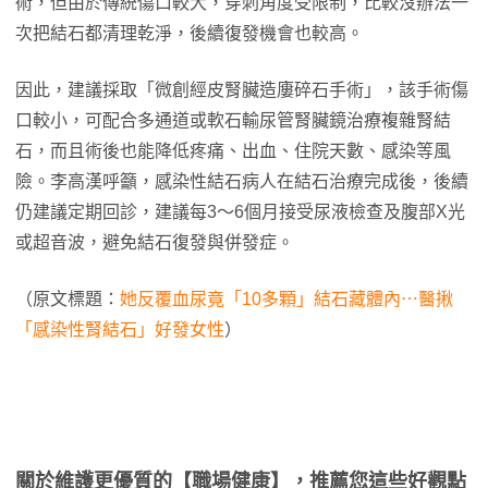
術，但由於傳統傷口較大，穿刺角度受限制，比較沒辦法一
次把結石都清理乾淨，後續復發機會也較高。
因此，建議採取「微創經皮腎臟造廔碎石手術」，該手術傷
口較小，可配合多通道或軟石輸尿管腎臟鏡治療複雜腎結
石，而且術後也能降低疼痛、出血、住院天數、感染等風
險。李高漢呼籲，感染性結石病人在結石治療完成後，後續
仍建議定期回診，建議每3～6個月接受尿液檢查及腹部X光
或超音波，避免結石復發與併發症。
（原文標題：
她反覆血尿竟「10多顆」結石藏體內⋯醫揪
「感染性腎結石」好發女性
）
關於維護更優質的【職場健康】，推薦您這些好觀點