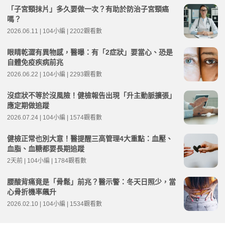
「子宮頸抹片」多久要做一次？有助於防治子宮頸癌
嗎？
2026.06.11 | 104小編 | 2202觀看數
眼睛乾澀有異物感，醫曝：有「2症狀」要當心、恐是
自體免疫疾病前兆
2026.06.22 | 104小編 | 2293觀看數
沒症狀不等於沒風險！健檢報告出現「升主動脈擴張」
應定期做追蹤
2026.07.24 | 104小編 | 1574觀看數
健檢正常也別大意！醫提醒三高管理4大重點：血壓、
血脂、血糖都要長期追蹤
2天前 | 104小編 | 1784觀看數
腰酸背痛竟是「骨鬆」前兆？醫示警：冬天日照少，當
心骨折機率飆升
2026.02.10 | 104小編 | 1534觀看數