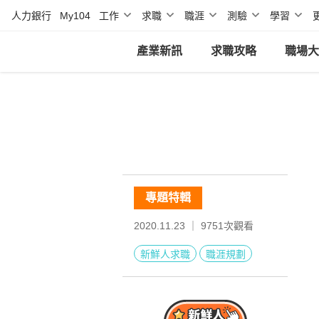
人力銀行
My104
工作
求職
職涯
測驗
學習
產業新訊
求職攻略
職場大
專題特輯
2020.11.23 ｜
9751
次觀看
新鮮人求職
職涯規劃