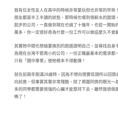
我有位女性友人在高中的時候非常愛玩但也非常的早熟
朋友都是半工半讀的狀態，那時候也嚐到領薪水的甜頭
起步的公司，一直做到現在也過了十幾年，也從一開始
萬多，你一定很好奇為什麼一份工作可以做這麼久不會
其實她中間也想過要換別的跑道證明自己，並尋找自身
為現在台灣不管再小的公司，一份正職最基本的需求都
只有「國中畢業」使她根本不得動彈！
就在前兩年剛滿28歲時，因為不想向現實低頭所以回頭去
向前進，但事實其實非常殘酷，除了周圍同儕的眼光～
多的同學都需要很強的心臟才能堅持下去，雖然我很佩
晚了！