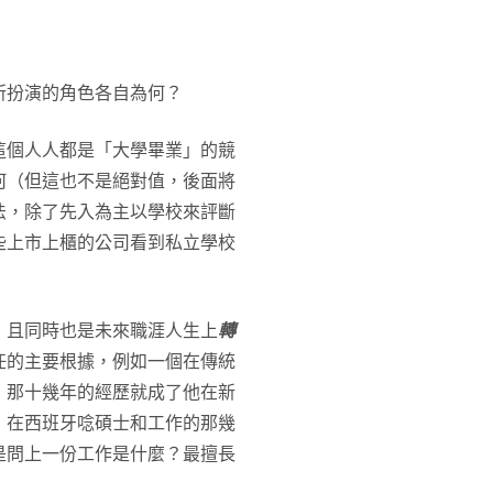
所扮演的角色各自為何？
這個人人都是「大學畢業」的競
何（但這也不是絕對值，後面將
法，除了先入為主以學校來評斷
些上市上櫃的公司看到私立學校
，且同時也是未來職涯人生上
轉
任的主要根據，例如一個在傳統
，那十幾年的經歷就成了他在新
，在西班牙唸碩士和工作的那幾
是問上一份工作是什麼？最擅長