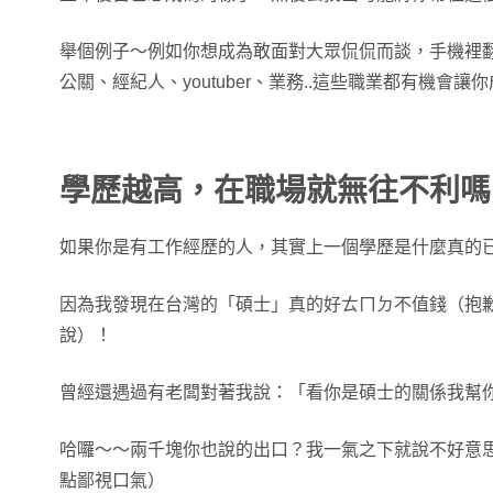
舉個例子～例如你想成為敢面對大眾侃侃而談，手機裡翻開
公關、經紀人、youtuber、業務..這些職業都有機會
學歷越高，在職場就無往不利嗎
如果你是有工作經歷的人，其實上一個學歷是什麼真的
因為我發現在台灣的「碩士」真的好ㄊㄇㄉ不值錢（抱
說）！
曾經還遇過有老闆對著我說：「看你是碩士的關係我幫
哈囉～～兩千塊你也說的出口？我一氣之下就說不好意
點鄙視口氣）