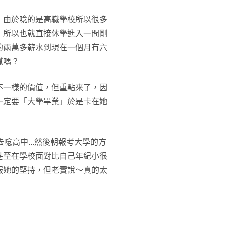
！由於唸的是高職學校所以很多
，所以也就直接休學進入一間剛
的兩萬多薪水到現在一個月有六
膩嗎？
不一樣的價值，但重點來了，因
一定要「大學畢業」於是卡在她
唸高中...然後朝報考大學的方
甚至在學校面對比自己年紀小很
服她的堅持，但老實說～真的太