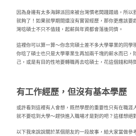
因為身邊有太多海歸派回來被台灣慣老闆踐踏過，所以
就夠了！如果就學期間還沒有實習經歷，那你更應該要
灣唸碩士不只不值錢，起薪與年資都會落後同儕。
這裡你可以算一算～你念完碩士差不多大學畢業的同學
你唸了碩士也只是大學畢業生再加兩千塊的薪水而已，
己，或是有目的性地要轉職再去唸碩士，花這個錢和時
有工作經歷，但沒有基本學歷
或許看到這裡有人會想，既然學歷的重要性只有在職涯
就不要唸到大學～趕快進入職場才是對的吧？這樣想絕
以下我來說說關於某個朋友的一段故事，給大家當做參考.