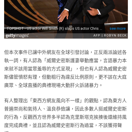
但本次事件已讓中外網友在全球引發討論，正反兩派論述各
執一詞，有人認為「威爾史密斯護妻舉動應當，言語暴力本
來就不該用當眾羞辱的方式呈現」，但也有人認為威爾史密
斯儘管憤怒有理，但動粗行為違反比例原則，更不該在大庭
廣眾、全球直播的典禮現場大動肝火訴諸暴力。
有人整理出「東西方網友風向不一樣」的觀點，認為東方人
普遍崇尚和氣待人、溫良恭儉讓，因此多數人挺威爾史密斯
的行為，反觀西方世界多半認為克里斯塔克挨揍後還維持風
度完成典禮，並且認為威爾史密斯行為過當，不該獲得聲