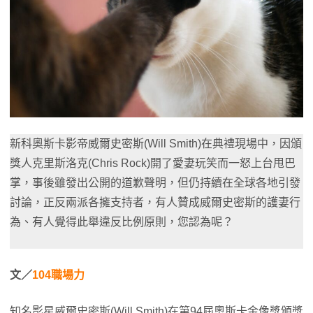
新科奧斯卡影帝威爾史密斯(Will Smith)在典禮現場中，因頒
獎人克里斯洛克(Chris Rock)開了愛妻玩笑而一怒上台甩巴
掌，事後雖發出公開的道歉聲明，但仍持續在全球各地引發
討論，正反兩派各擁支持者，有人贊成威爾史密斯的護妻行
為、有人覺得此舉違反比例原則，您認為呢？
文／
104職場力
知名影星威爾史密斯(Will Smith)在第94屆奧斯卡金像獎頒獎