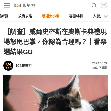
業新訊
求職攻略
職場大小事
專題特輯
人資充電
【調查】威爾史密斯在奧斯卡典禮現
場怒甩巴掌，你認為合理嗎？｜看票
選結果GO
2022.03.29
104職場力
4852
次觀看