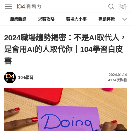
產業新訊
求職攻略
職場大小事
專題特輯
人
2024職場趨勢揭密：不是AI取代人，
是會用AI的人取代你｜104學習白皮
書
2024.01.14
104學習
4174
次觀看