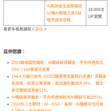
AI高效能生成簡報術
18,000次
12種AI簡報工具X詠
UP瀏覽
唱咒語全攻略
看更多推薦課程＜
前往
＞
延伸閱讀：
2024職場趨勢揭密：AI職缺薪資鍍金，平均待遇高出
53%｜104學習白皮書
104人力銀行發布《2023職場學習趨勢白皮書》求職者
有證照，較受企業青睞，面試邀約數提升35% 韓文、
泰文職缺成長逾11%
AI職缺薪資鍍金，平均待遇相較非AI職缺可高出53%
2024年三大題材：AI、ESG、長照 AI職務平均月薪