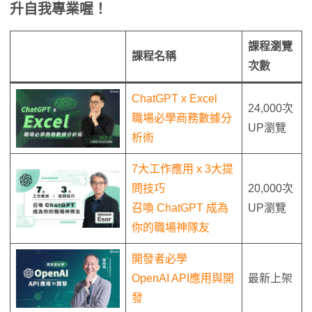
升自我專業喔！
課程瀏覽
課程名稱
次數
ChatGPT x Excel
24,000次
職場必學商務數據分
UP瀏覽
析術
7大工作應用 x 3大提
問技巧
20,000次
召喚 ChatGPT 成為
UP瀏覽
你的職場神隊友
開發者必學
OpenAI API應用與開
最新上架
發