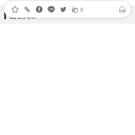
3
關聯文章
104學習發布《AI人才趨勢報告》 企業招募十萬名AI
人才
2026.06.24 | 104小編 | 3093觀看數
企業 AI 導入為何卡關？關鍵在學習力、應用力與擴散
力
2026.04.15 | 104小編 | 2218觀看數
畢業遇上AI好焦慮？104數據揭2026新鮮人找工作5大
關鍵｜附檔案下載
2026.05.14 | 104小編 | 5965觀看數
不再只看影片！AI如何顛覆企業培訓？「圍繞AI設計學
習體驗」成2026職場新顯學
2026.07.31 | 104小編 | 1272觀看數
當大家都在瘋AI，你要怎麼贏？報告顯示：聰明人都回