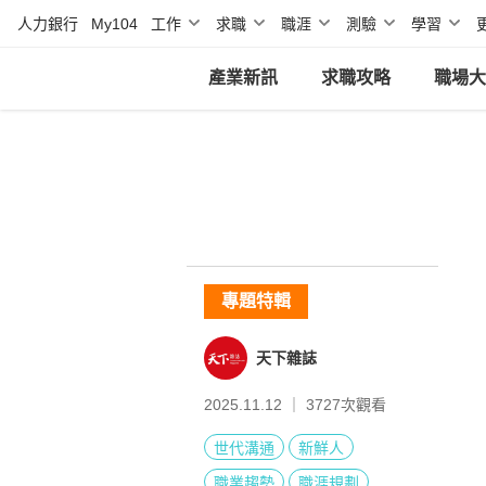
人力銀行
My104
工作
求職
職涯
測驗
學習
產業新訊
求職攻略
職場大
專題特輯
天下雜誌
2025.11.12 ｜
3727
次觀看
世代溝通
新鮮人
職業趨勢
職涯規劃