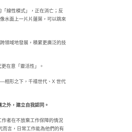
的「線性模式」，正在消亡；反
像水面上一片片蓮葉，可以跳來
至跨領域地發展，積累更廣泛的技
代更在意「靈活性」。
—相形之下，千禧世代、X 世代
構之外，建立自我認同。
工作者在不放棄工作保障的情況
Z世代而言，日常工作能為他們的有