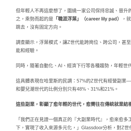
但年輕人不再這麼想了，圍繞一家公司保持忠誠、晉升
之，乘勢而起的是
「職涯浮葉」（career lily pad）
，就
跳去，沒有固定方向。
調查顯示，浮葉模式，讓Z世代能跨崗位、跨公司，甚
能和經驗。
同時，隨著自動化、AI、經濟下行等各種趨勢，年輕世
這具體表現在哈里斯的民調：57%的Z世代有經營副業—
和嬰兒潮世代的比例分別只有48%、31%和21%。
這些副業，彰顯了愈年輕的世代，愈嚮往在傳統就業結
「我們正在見證一個真正的『大副業時代』，愈來愈多
下，實現了收入來源多元化，」Glassdoor分析，對