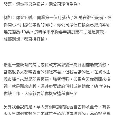
發票，讓你不只負損益，還公司淨值為負。
例如：你登10萬，開業第一個月就花了20萬在辦公設備，在
你開心不用繳營業稅的同時，你公司淨值在帳面已把資本額
燒完變為-10萬。這時候未來你要申請創業補助還是貸款，
想都別想，都直接打槍。
最近一些既有的補助或貸款方案都變形為紓困補助或貸款，
當然很多人都唉說看的到吃不著，但我要講的是，在資本主
義市場本來就是弱者恆弱，強者恆強，如果今天你攤開來檢
視，就是那麼肉腳，憑甚麼要政府借錢或補助你？總也沒有
你缺工作，人家就要給你機會這種事吧？
另外我要說的是，華人有洞就鑽的陋習自古傳承至今，有多
少人是搞個空殼公司不務正業的在搞東搞西的，為的就是想