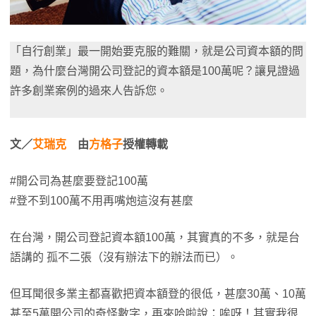
「自行創業」最一開始要克服的難關，就是公司資本額的問
題，為什麼台灣開公司登記的資本額是100萬呢？讓見證過
許多創業案例的過來人告訴您。
文／
艾瑞克
由
方格子
授權轉載
#開公司為甚麼要登記100萬
#登不到100萬不用再嘴炮這沒有甚麼
在台灣，開公司登記資本額100萬，其實真的不多，就是台
語講的 孤不二張（沒有辦法下的辦法而已）。
但耳聞很多業主都喜歡把資本額登的很低，甚麼30萬、10萬
甚至5萬開公司的奇怪數字，再來哈啦說：唉呀！其實我很