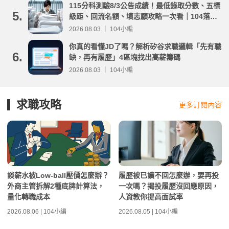
115分科測驗8/3公告成績！最低錄取分數、五標
5.
級距、回流名額、填志願攻略一次看｜104落點
分析
2026.08.03 ｜ 104小編
你真的看懂JD了嗎？解析矽谷求職邏輯「先有職
6.
缺，再有履歷」4區塊找出高薪籌碼
2026.08.03 ｜ 104小編
求職攻略
更多訂閱內容
談薪水被Low-ball壓價怎麼辦？
履歷被已讀不回怎麼辦，要再投
外商主管拆解2種底牌計算法，
一次嗎？揭投履歷沒回應原因，
量化轉職成本
人資教你提高面試率
2026.08.06 | 104小編
2026.08.05 | 104小編