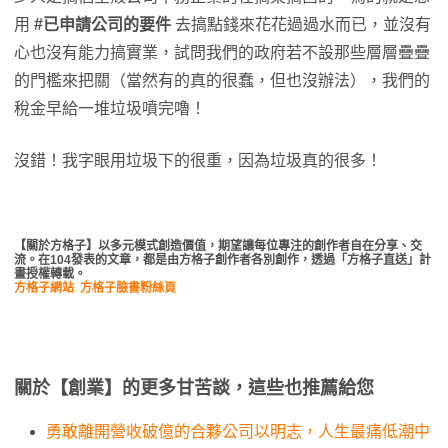
用
#已申請公司的要件
去搞點錢來花花過過水而已，並沒有
心也沒有能力搞實業，試問我們的政府若不設那些層層疊疊
的門檻來把關（當然有的真的很蠢，但也沒辦法），我們的
稅金早給一堆垃圾噴完嚕！
沒錯！我字眼用垃圾下的很重，因為垃圾真的很多！
【關於方格子】以多元模式創造價值，期望讓每位專注的創作者自在分享、交
流。在104發表的文章，都是由方格子創作者各別創作，透過「方格子直送」計
畫授權轉載。
方格子網站
方格子臉書粉絲頁
關於【創業】的更多甘苦談，這些也推薦給您
勇敢離開營收破億的合夥公司以明志，人生最痛低潮中