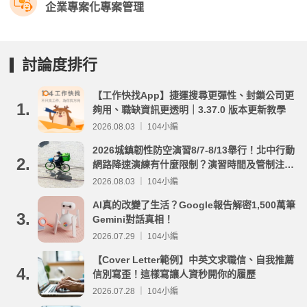
企業專案化專案管理
討論度排行
【工作快找App】捷運搜尋更彈性、封鎖公司更
1.
夠用、職缺資訊更透明｜3.37.0 版本更新教學
2026.08.03 ｜ 104小編
2026城鎮韌性防空演習8/7-8/13舉行！北中行動
2.
網路降速演練有什麼限制？演習時間及管制注意
事項整理
2026.08.03 ｜ 104小編
AI真的改變了生活？Google報告解密1,500萬筆
3.
Gemini對話真相！
2026.07.29 ｜ 104小編
【Cover Letter範例】中英文求職信、自我推薦
4.
信別寫歪！這樣寫讓人資秒開你的履歷
2026.07.28 ｜ 104小編