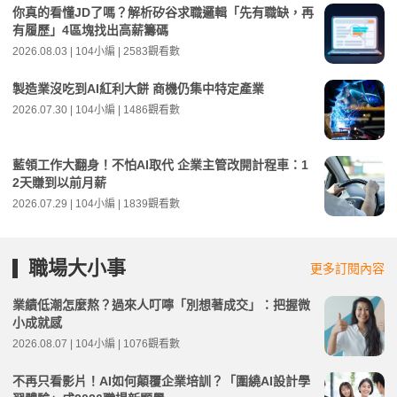
你真的看懂JD了嗎？解析矽谷求職邏輯「先有職缺，再
有履歷」4區塊找出高薪籌碼
2026.08.03 | 104小編 | 2583觀看數
製造業沒吃到AI紅利大餅 商機仍集中特定產業
2026.07.30 | 104小編 | 1486觀看數
藍領工作大翻身！不怕AI取代 企業主管改開計程車：1
2天賺到以前月薪
2026.07.29 | 104小編 | 1839觀看數
職場大小事
更多訂閱內容
業績低潮怎麼熬？過來人叮嚀「別想著成交」：把握微
小成就感
2026.08.07 | 104小編 | 1076觀看數
不再只看影片！AI如何顛覆企業培訓？「圍繞AI設計學