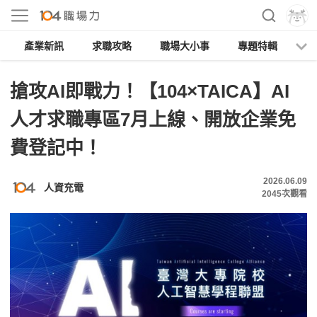
產業新訊
求職攻略
職場大小事
專題特輯
人
搶攻AI即戰力！【104×TAICA】AI
人才求職專區7月上線、開放企業免
費登記中！
2026.06.09
人資充電
2045
次觀看