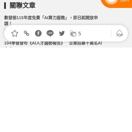
關聯文章
數發部115年度免費「AI算力服務」，即日起開放申
請！
2026.06.18 | 104小編 | 2290觀看數
5
104學習發布《AI人才趨勢報告》 企業招募十萬名AI
人才
2026.06.24 | 104小編 | 3133觀看數
微軟「AI員工」報到 可執行複雜、跨工具協作任務 台
鏈振奮
2026.06.18 | 104小編 | 2151觀看數
畢業遇上AI好焦慮？104數據揭2026新鮮人找工作5大
關鍵｜附檔案下載
2026.05.14 | 104小編 | 6008觀看數
【2026最新】AI產業人才認定指引3.0更新！5大能力評
估、AI證照及學習資源、工作機會盤點
2026.05.21 | 104小編 | 7845觀看數