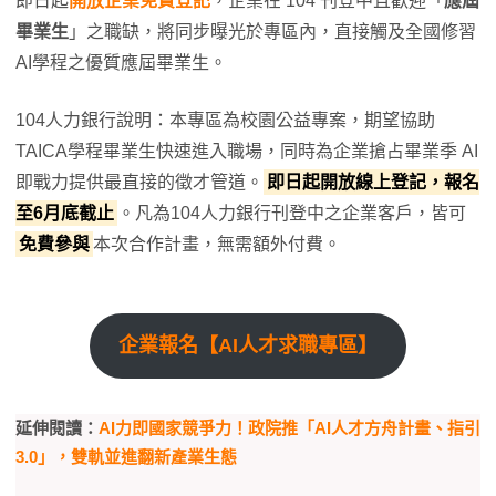
即日起
開放企業免費登記
，企業在 104 刊登中且歡迎「
應屆
畢業生
」之職缺，將同步曝光於專區內，直接觸及全國修習
AI學程之優質應屆畢業生。
104人力銀行說明：本專區為校園公益專案，期望協助
TAICA學程畢業生快速進入職場，同時為企業搶占畢業季 AI
即戰力提供最直接的徵才管道。
即日起開放線上登記，報名
至6月底截止
。凡為104人力銀行刊登中之企業客戶，皆可
免費參與
本次合作計畫，無需額外付費。
企業報名【AI人才求職專區】
延伸閱讀：
AI力即國家競爭力！政院推「AI人才方舟計畫、指引
3.0」，雙軌並進翻新產業生態