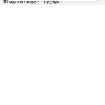
面對高績效員工劃地為王，不急扮黑臉？！
2026.05.06 | 104小編 | 2240觀看數
小心！無可取代，反而讓你無法接班！
2026.06.18 | 104小編 | 2123觀看數
是部屬沒救了？還是主管有問題？
2026.05.06 | 104小編 | 2457觀看數
哪三種主管可能被部屬霸凌？
2026.07.16 | 104小編 | 1983觀看數
學習資源
課程
非人資主管必備的人資管理