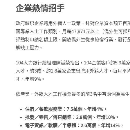
企業熱情招手
政府鬆綁企業聘用外籍人士政策，針對企業資本額五百
國專業人士工作類別、月薪47,971元以上（僑外生可採
評點制申請名額上限​、開放僑外生從事旅宿行業、發行
解缺工壓力。
104人力銀行總經理陳嵩榮指出，104企業客戶約5.9萬
人才，約3成、約1.8萬家企業曾聘用外籍人才，每月平
才、年增9%。
依產業，外籍人才工作機會最多的前3名中有兩個為民生
住宿／餐飲服務業：7.5萬個、年增4%，
批發／零售／傳直銷業：3.9萬個、年增10%，
電子資訊／軟體／半導體：2.6萬個、年增14%，