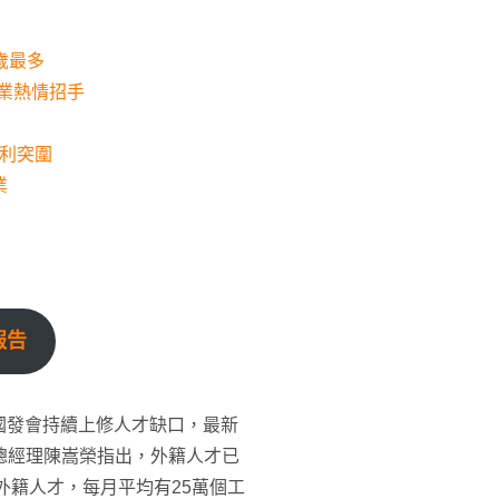
歲最多
企業熱情招手
利突圍
業
報告
國發會持續上修人才缺口，最新
行總經理陳嵩榮指出，外籍人才已
迎外籍人才，每月平均有25萬個工