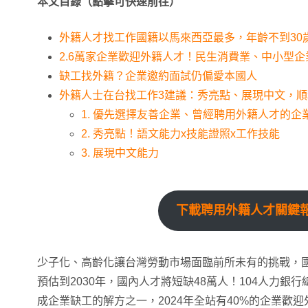
本文目錄（點擊可快速前往）
外籍人才找工作國籍以馬來西亞最多，年齡不到30
2.6萬家企業歡迎外籍人才！民生消費業、中小型
缺工找外籍？企業邀約面試仍偏愛本國人
外籍人士在台找工作3建議：秀亮點、展現中文，順
1. 優先選擇友善企業、曾經聘用外籍人才的企
2. 秀亮點！語文能力x技能證照x工作技能
3. 展現中文能力
下載聘用外籍人才關鍵
少子化、高齡化讓台灣勞動市場面臨前所未有的挑戰，
預估到2030年，國內人才將短缺48萬人！104人力銀
成企業缺工的解方之一，2024年全站有40%的企業歡