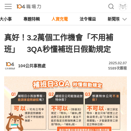
大小事
專題特輯
人資充電
法令權益
新聞現場
真好！3.2萬個工作機會「不用補
班」 3QA秒懂補班日假勤規定
2025.02.07
104公共事務處
5589
次觀看