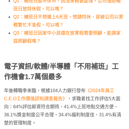
Q1：補班日股市休市、因沒業務要處理，公司強迫補
班日放特休假，可以嗎？
Q2：補班日不想連上6天班，想請特休，卻被公司以業
務繁忙不准假，可以嗎？
Q3：補班日因家中小孩還在放寒假需要照顧，能請家
庭照顧假嗎？
電子資訊/軟體/半導體「不用補班」工
作機會1.7萬個最多
年後轉職季來臨，根據104人力銀行發布
《2024年員工
C.E.O工作價值認知調查報告》
，求職者找工作評估5大面
向：64%評估薪資符合期待、41.4%上班地點交通方便、
36.1%獎金制度公平合理、34.4%福利制度佳、31.4%有清
楚的管理制度。