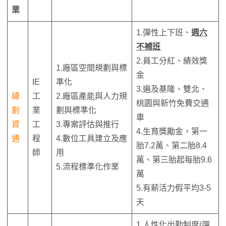
業
1.彈性上下班、
週
六
不補班
2.員工分紅、績效獎
1.廠區空間規劃與標
金
IE
準化
3.遍及基隆、雙北、
緯
工
2.廠區產能與人力規
桃園與新竹免費交通
創
業
劃與標準化
車
資
工
3.專案評估與推行
4.生育獎勵金，第一
通
程
4.數位工具建立及應
胎7.2萬、第二胎8.4
師
用
萬、第三胎起每胎9.6
5.流程標準化作業
萬
5.有薪活力假平均3-5
天
1.人性化出勤制度(彈