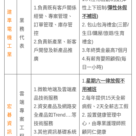
1.負責既有客戶關係
性上下班制/
彈性休假
建
經營、專案管理、
不補班)
準
業
訂單管理、庫存管
2. 包山包海禮金(三節/
電
務
控
生日/購屋/旅遊/生育
機
代
2.負責新產業、新客
禮金)
工
表
戶開發及新產品推
3.年終獎金最高7個月
業
廣
4.有薪育嬰照顧假(每
日一小時)
1.
星期六一律放假不
1.微軟地端及雲端產
用補班
雲
品技術服務
2.每年提供15天全薪
端
宏
2.資安產品及網路安
病假、2天全薪志工假
專
碁
全產品如Trend….等
2. 設置健康管理中
案
資
技術服務
心，由專業護理師照
工
訊
3.其他資訊基礎系統
顧同仁健康