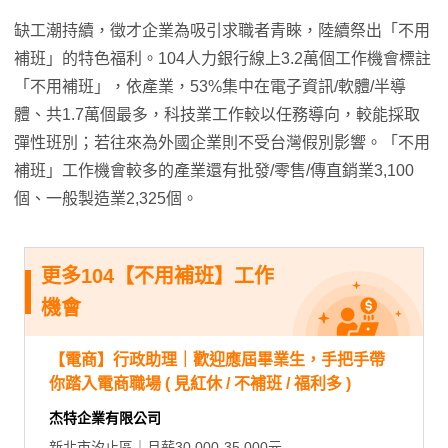
缺工潮持續，徵才企業為吸引求職者青睞，陸續祭出「不用
補班」的特色福利。104人力銀行線上3.2萬個工作機會標註
「不用補班」，依產業，53%集中在電子資訊/軟體/半導
體、共1.7萬個最多，科技業工作較以任務導向，較能採取
彈性班別；若往來為外國企業則不受台灣假別影響。「不用
補班」工作機會較多的產業還有批發/零售/傳直銷業3,100
個、一般製造業2,325個。
更多104【不用補班】工作
機會
【電商】行政助理｜歡迎應屆畢業生，手把手帶
你踏入電商職場 ( 見紅休 / 不補班 / 福利多 )
杰特企業有限公司
新北市汐止區｜月薪30,000-35,000元