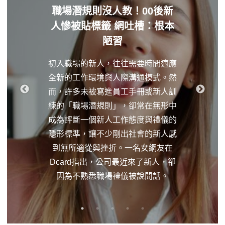
職場潛規則沒人教！00後新
人慘被貼標籤 網吐槽：根本
陋習
初入職場的新人，往往需要時間適應
全新的工作環境與人際溝通模式。然
而，許多未被寫進員工手冊或新人訓
練的「職場潛規則」，卻常在無形中
成為評斷一個新人工作態度與禮儀的
隱形標準，讓不少剛出社會的新人感
到無所適從與挫折。一名女網友在
Dcard指出，公司最近來了新人，卻
因為不熟悉職場禮儀被說閒話。