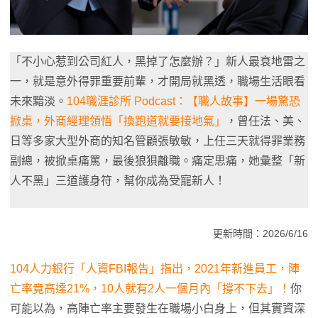
「不小心惹到公司紅人，黑掉了怎麼辦？」新人最衰地雷之
一，就是意外得罪重要前輩，才開局就黑透，職場生活眼看
未來黯淡。
104職涯診所 Podcast：【職人故事】一場驚恐
掀桌，外商經理領悟「換跑道就要接地氣」
，曾任法、美、
日等多家大型外商的知名管顧張敏敏，上任三天就得罪業務
副總，被掀桌痛罵，最後狼狽離職。痛定思痛，她彙整「新
人不黑」三道護身符，幫你成為受寵新人！
更新時間：2026/6/16
104人力銀行「人資FBI報告」指出，2021年新進員工，陣
亡率竟高達21%，10人就有2人一個月內「撐不下去」！
你
可能以為，高陣亡率主要發生在職場小白身上，但其實資深