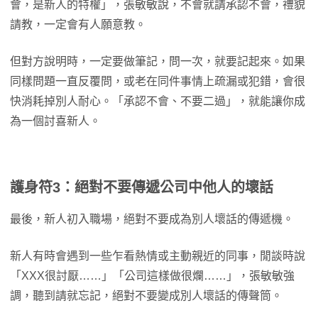
會，是新人的特權」，張敏敏說，不會就請承認不會，禮貌
請教，一定會有人願意教。
但對方說明時，一定要做筆記，問一次，就要記起來。如果
同樣問題一直反覆問，或老在同件事情上疏漏或犯錯，會很
快消耗掉別人耐心。「承認不會、不要二過」，就能讓你成
為一個討喜新人。
護身符3：絕對不要傳遞公司中他人的壞話
最後，新人初入職場，絕對不要成為別人壞話的傳遞機。
新人有時會遇到一些乍看熱情或主動親近的同事，閒談時說
「XXX很討厭……」「公司這樣做很爛……」，張敏敏強
調，聽到請就忘記，絕對不要變成別人壞話的傳聲筒。