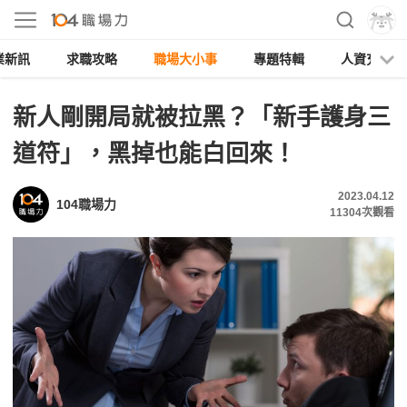
業新訊
求職攻略
職場大小事
專題特輯
人資充電
新人剛開局就被拉黑？「新手護身三
道符」，黑掉也能白回來！
2023.04.12
104職場力
11304
次觀看