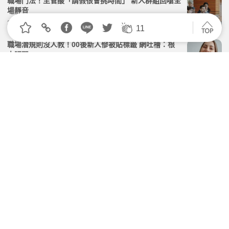
職場鬥法！主管酸「請假很會挑時間」 新人群組回嗆全
場靜音
2026.07.09 | 104小編 | 2190觀看數
11
職場潛規則沒人教！00後新人慘被貼標籤 網吐槽：根
本陋習
2026.07.28 | 104小編 | 2133觀看數
多久能獨立作業？菜鳥憂「問問題被噴」 網吐殘酷現
實：環境越操容忍度越低
2026.06.30 | 104小編 | 3125觀看數
菜鳥IG曬工作證「1畫面」被處分 網搖頭：簽了保密協
議還敢發
2026.04.07 | 104小編 | 3073觀看數
職場老鳥最討人厭的8大行為！第1名最容易逼走新人！
2026.04.20 | 104小編 | 4710觀看數