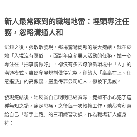
新人最常踩到的職場地雷：埋頭專注任
務，忽略溝通人和
沉澱之後，張敏敏發現，那場驚嚇簡報的最大癥結，就在於
她「入境沒有隨俗」，面對年度參展大活動的任務，她一心
專注在「把事情做好」，卻沒有多去瞭解新環境中「人」的
溝通模式。雖然參展規劃做得完整，卻給人「高高在上、任
意指派」的高傲感，嚴重得罪公司紅人，慘被下馬威。
發現癥結後，她反省自己明明已經資深，竟還不小心犯了這
種無知之錯，痛定思痛，之後每一次轉換工作，她都會刻意
給自己「新手上路」的三項練習功課，作為職場新人護身
符：