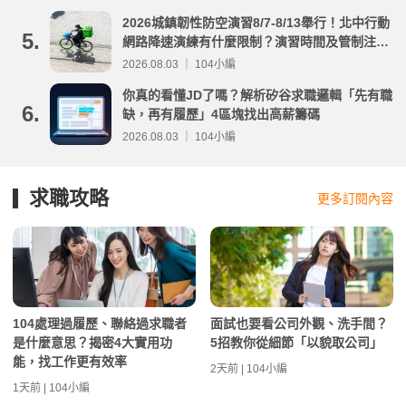
2026城鎮韌性防空演習8/7-8/13舉行！北中行動
5.
網路降速演練有什麼限制？演習時間及管制注意
事項整理
2026.08.03 ｜ 104小編
你真的看懂JD了嗎？解析矽谷求職邏輯「先有職
6.
缺，再有履歷」4區塊找出高薪籌碼
2026.08.03 ｜ 104小編
求職攻略
更多訂閱內容
104處理過履歷、聯絡過求職者
面試也要看公司外觀、洗手間？
是什麼意思？揭密4大實用功
5招教你從細節「以貌取公司」
能，找工作更有效率
2天前 | 104小編
1天前 | 104小編