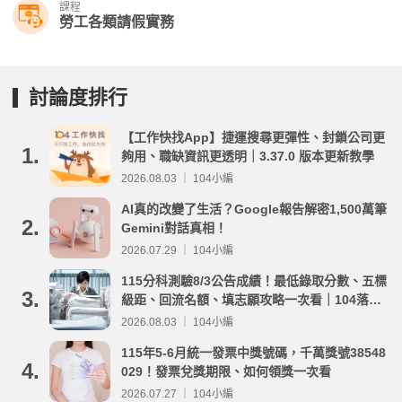
課程
勞工各類請假實務
討論度排行
【工作快找App】捷運搜尋更彈性、封鎖公司更
1.
夠用、職缺資訊更透明｜3.37.0 版本更新教學
2026.08.03 ｜ 104小編
AI真的改變了生活？Google報告解密1,500萬筆
2.
Gemini對話真相！
2026.07.29 ｜ 104小編
115分科測驗8/3公告成績！最低錄取分數、五標
3.
級距、回流名額、填志願攻略一次看｜104落點
分析
2026.08.03 ｜ 104小編
115年5-6月統一發票中獎號碼，千萬獎號38548
4.
029！發票兌獎期限、如何領獎一次看
2026.07.27 ｜ 104小編