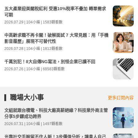
五大產業迎美關稅紅利 受惠10%稅率不疊加 轉單需求
可期
2026.07.29 | 104小編 | 1583觀看數
中高齡求職不再卡關！破解面試 7 大常見題：用「手機
影音履歷」展現不可替代性
2026.07.28 | 104小編 | 1812觀看數
千萬別犯！8大自傳NG寫法，別怪企業已讀不回
2026.07.26 | 104小編 | 68583觀看數
職場大小事
更多訂閱內容
文組就跟台積電、科技大廠高薪絕緣？科技業外商主管
分享5步驟成功跨界
2026.07.31 | 104小編 | 1497觀看數
光靠社交手腕留不住人脈！3步價值分析，讓貴人自己