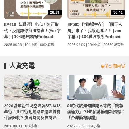
28:13
30:41
EP619【#職涯】小心！無可取
EP585【#職場生存】「國王人
代，反而讓你無法接班！(#cc字
馬」來了，我該走嗎？！ (#cc
幕 ) | 104職涯診所Podcast
字幕 ) | 104職涯診所Podcast
2026.06.18 | 104小編 | 60觀看數
2026.02.09 | 104小編 | 20660觀看數
人資充電
更多訂閱內容
2026城鎮韌性防空演習8/7-8/13
AI時代該如何辨識人才的「簡報
舉行！北中行動網路降速演練有
溝通力」？HR招募篩選新指標：
什麼限制？演習時間及管制注意
「台灣簡報認證」
事項整理
2026.08.03 | 104小編
2026.08.03 | 104小編