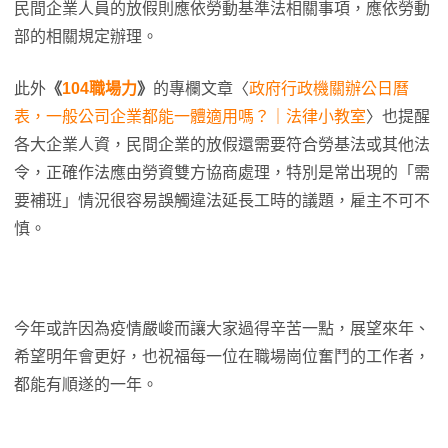
民間企業人員的放假則應依勞動基準法相關事項，應依勞動
部的相關規定辦理。
此外
《
104職場力
》
的專欄文章〈
政府行政機關辦公日曆
表，一般公司企業都能一體適用嗎？｜法律小教室
〉也提醒
各大企業人資，民間企業的放假還需要符合勞基法或其他法
令，正確作法應由勞資雙方協商處理，特別是常出現的「需
要補班」情況很容易誤觸違法延長工時的議題，雇主不可不
慎。
今年或許因為疫情嚴峻而讓大家過得辛苦一點，展望來年、
希望明年會更好，也祝福每一位在職場崗位奮鬥的工作者，
都能有順遂的一年。