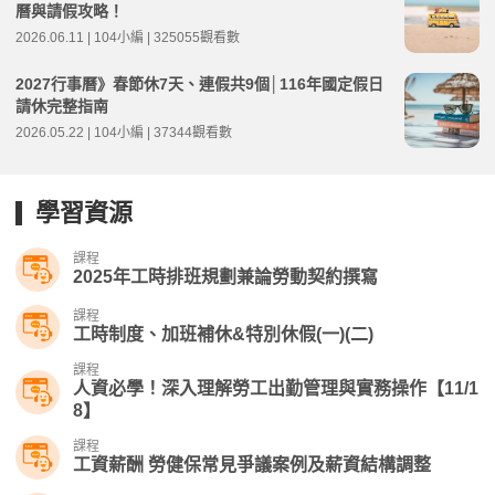
曆與請假攻略！
2026.06.11 | 104小編 | 325055觀看數
2027行事曆》春節休7天、連假共9個│116年國定假日
請休完整指南
2026.05.22 | 104小編 | 37344觀看數
學習資源
課程
2025年工時排班規劃兼論勞動契約撰寫
課程
工時制度、加班補休&特別休假(一)(二)
課程
人資必學！深入理解勞工出勤管理與實務操作【11/1
8】
課程
工資薪酬 勞健保常見爭議案例及薪資結構調整