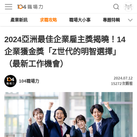
產業新訊
求職攻略
職場大小事
專題特輯
人
2024亞洲最佳企業雇主獎揭曉！14
企業獲金獎「Z世代的明智選擇」
（最新工作機會）
2024.07.12
104職場力
15272
次觀看