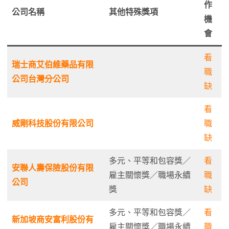
作
公司名稱
其他特殊獎項
機
會
看
瑞士商艾伯維藥品有限
職
公司台灣分公司
缺
看
威剛科技股份有限公司
職
缺
多元、平等和包容獎／
看
安聯人壽保險股份有限
雇主關懷獎／職場永續
職
公司
獎
缺
多元、平等和包容獎／
看
新加坡商安富利股份有
雇主關懷獎／職場永續
職