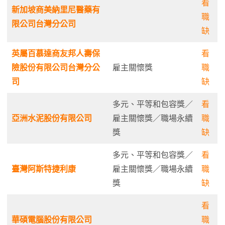
看
新加坡商美納里尼醫藥有
職
限公司台灣分公司
缺
英屬百慕達商友邦人壽保
看
險股份有限公司台灣分公
雇主關懷獎
職
司
缺
多元、平等和包容獎／
看
亞洲水泥股份有限公司
雇主關懷獎／職場永續
職
獎
缺
多元、平等和包容獎／
看
臺灣阿斯特捷利康
雇主關懷獎／職場永續
職
獎
缺
看
華碩電腦股份有限公司
職