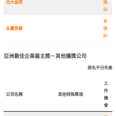
元大金控
職
缺
看
永慶房屋
職
缺
亞洲最佳企業雇主獎－其他獲獎公司
排名不分先後
工
作
公司名稱
其他特殊獎項
機
會