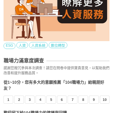
ESG
人資
人資系統
數位轉型
職場力滿意度調查
感謝您撥冗參與本次調查！請您在問卷中提供寶貴意見，以幫助我們
改善和提升服務品質。
從1~10分，您有多大的意願推薦「104職場力」給親朋好
友？
1
2
3
4
5
6
7
8
9
10
歡迎留下給104職場力的建議與回饋