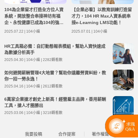
104為企業留才打造全方位人資
【企業必看】以教育訓練打造留
系統，開放整合串接神坊有福
才力，104 HR Max人資系統串
企、永悅健康已成為104的強力
接e-Learning LMS功能！
夥伴
2025.07.22 | 104小編
2025.07.01 | 104小編
HR工具箱必備：自訂動態報表模組，幫助人資快速成
為數據分析高手
2025.04.30 | 104小編 | 2282觀看數
如何避開薪酬管理4大地雷？幫助你遠離勞資糾紛，教
你一招一勞永逸！
2025.04.16 | 104小編 | 2612觀看數
6萬家企業搶才創史上新高！經營雇主品牌，善用薪酬
工具，搶人才圈勝出
2025.03.06 | 104小編 | 3218觀看數
我要投稿
合作提案
著作權聲明