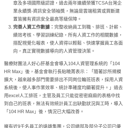
章及多項國際級認證，過去兩年連續榮獲TCSA台灣企
業永續獎-資訊安全領袖獎，無論是雲端租賃或買斷建
置皆擁有資訊安全最高等級保障。
完善人資工作數據：
完整收納員工到職、排班、計薪、
績效考核、學習訓練紀錄，所有人資工作的相關數據，
搭配視覺化報表，使人資得以輕鬆、快速掌握員工各面
向，真正實現數據導向的人資管理決策。
醫療財團法人好心肝基金會導入104人資管理系統的「104
HR Max」後，基金會執行長粘曉菁表示：「隨著診所規模
擴大，越來越多部門需要排出不同崗位輪班班表，採用人資
系統後，使人事作業效率、統計準確度均顯著提升。」過去
用excel人工排班，主管及員工只能從密密麻麻的表格中找
到自己的班表，無法有效統計員工出缺勤狀況與工時，導入
「104 HR Max」後，情況已大幅改善。
擁有近9千名員工的遠雄集團，公司總部及部分子公司已優