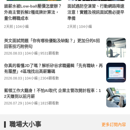
談薪水被Low-ball壓價怎麼辦？
面試遇防空演習、行動網路降速
外商主管拆解2種底牌計算法，
注意！實體及視訊面試務必提早
量化轉職成本
準備
2天前 | 104小編
2天前 | 104小編
英文面試問題「你有哪些優點及缺點？」更加分的6招
回答技巧附例句
2026.08.03 | 104小編 | 9531觀看數
你真的看懂JD了嗎？解析矽谷求職邏輯「先有職缺，再
有履歷」4區塊找出高薪籌碼
2026.08.03 | 104小編 | 2304觀看數
藍領工作大翻身！不怕AI取代 企業主管改開計程車：1
2天賺到以前月薪
2026.07.29 | 104小編 | 1815觀看數
職場大小事
更多訂閱內容