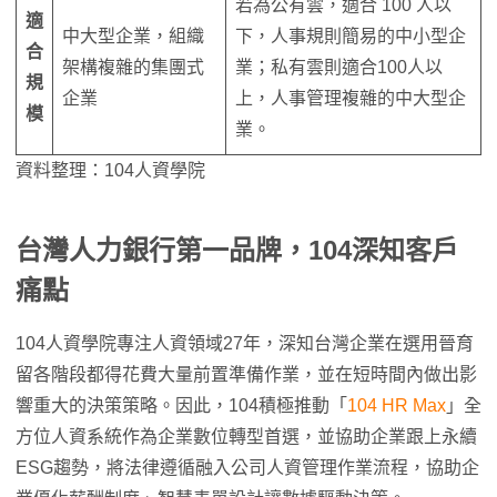
若為公有雲，適合 100 人以
適
中大型企業，組織
下，人事規則簡易的中小型企
合
架構複雜的集團式
業；私有雲則適合100人以
規
企業
上，人事管理複雜的中大型企
模
業。
資料整理：104人資學院
台灣人力銀行第一品牌，104深知客戶
痛點
104人資學院專注人資領域27年，深知台灣企業在選用晉育
留各階段都得花費大量前置準備作業，並在短時間內做出影
響重大的決策策略。因此，104積極推動「
104 HR Max
」全
方位人資系統作為企業數位轉型首選，並協助企業跟上永續
ESG趨勢，將法律遵循融入公司人資管理作業流程，協助企