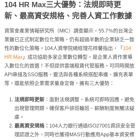
104 HR Max
三大優勢：法規即時更
新、最高資安規格、完善人資工作數據
資策會產業情報研究所（MIC）調查顯示，55.7％的台灣企
業雖已正式制定數位化策略，仍有超過半數的企業缺乏一致
性的數位化策略。104人資學院總經理花梓馨指出，「
104
HR Max
」成功協助多家企業數位轉型，是企業人資作業導
入數位化的首選！不但提供雲端租賃代管服務，可同時開放
API串接及SSO服務，靈活與各種系統搭配串連、擴充表單
等，還能依照企業需求量身定做，擁有三大優勢：
法規即時更新
：面對法規調整，系統可即時因應，避免
出現管理問題，確保客戶排班輪班、薪酬制度無觸法疑
慮。
最高資安規格：
104人力銀行通過ISO27001資訊安全管
理認證之外，同時也獲得MAS行動應用App基本資安標