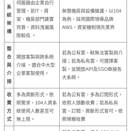
伺服器由企業自行
系
管理，若IT、資
無需機房與設備維護。以104
統
安、機房部門建置
為例，採用國際領導品牌
架
完善，資料洩漏風
AWS，資安機制領先業界
構
險較低 。
整
若為公有雲，較無法客製與介
合
開放客製與跨系統
接；若為私有雲，可選擇客
與
介接 ，適合中大型
製，並開放API及SSO串接各
介
企業客製使用。
大系統。
接
收
多為買斷形式。依
若為公有雲，多為訂閱形式，
費
照需求，104人資系
依照人頭數收費；若為私有
方
統使用人數甚至可
雲，訂閱、買斷形式皆可，依
式
無上限。
照規模收費