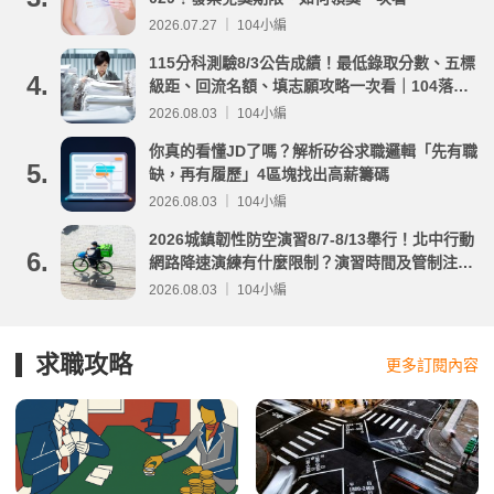
2026.07.27 ｜ 104小編
115分科測驗8/3公告成績！最低錄取分數、五標
4.
級距、回流名額、填志願攻略一次看｜104落點
分析
2026.08.03 ｜ 104小編
你真的看懂JD了嗎？解析矽谷求職邏輯「先有職
5.
缺，再有履歷」4區塊找出高薪籌碼
2026.08.03 ｜ 104小編
2026城鎮韌性防空演習8/7-8/13舉行！北中行動
6.
網路降速演練有什麼限制？演習時間及管制注意
事項整理
2026.08.03 ｜ 104小編
求職攻略
更多訂閱內容