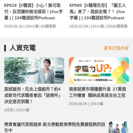
EP619【#職涯】小心！無可取
EP585【#職場生存】「國王人
代，反而讓你無法接班！(#cc字
馬」來了，我該走嗎？！ (#cc
幕 ) | 104職涯診所Podcast
字幕 ) | 104職涯診所Podcast
2026.06.18 | 104小編 | 60觀看數
2026.02.09 | 104小編 | 20660觀看數
人資充電
更多訂閱內容
面試談完，先去上個廁所？約4
南部就業市場穩健升溫 27萬個
成新世代求職者會因「這條件」
工作機會 職缺成長居全台之冠
決定是否到職！
2026.08.05 | 104小編
2天前 | 104小編
勞資會議代表照過來 新北勞動教育學院免費課程熱烈招
生中