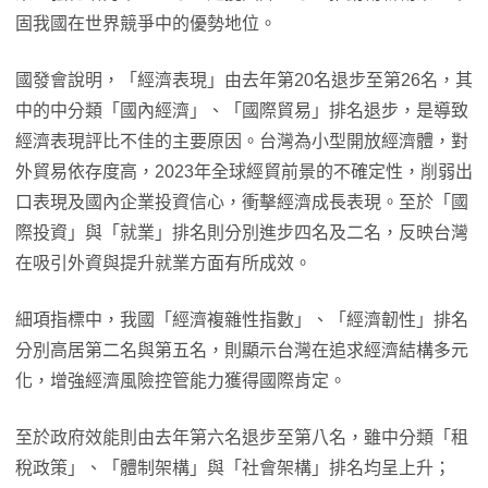
固我國在世界競爭中的優勢地位。
國發會說明，「經濟表現」由去年第20名退步至第26名，其
中的中分類「國內經濟」、「國際貿易」排名退步，是導致
經濟表現評比不佳的主要原因。台灣為小型開放經濟體，對
外貿易依存度高，2023年全球經貿前景的不確定性，削弱出
口表現及國內企業投資信心，衝擊經濟成長表現。至於「國
際投資」與「就業」排名則分別進步四名及二名，反映台灣
在吸引外資與提升就業方面有所成效。
細項指標中，我國「經濟複雜性指數」、「經濟韌性」排名
分別高居第二名與第五名，則顯示台灣在追求經濟結構多元
化，增強經濟風險控管能力獲得國際肯定。
至於政府效能則由去年第六名退步至第八名，雖中分類「租
稅政策」、「體制架構」與「社會架構」排名均呈上升；