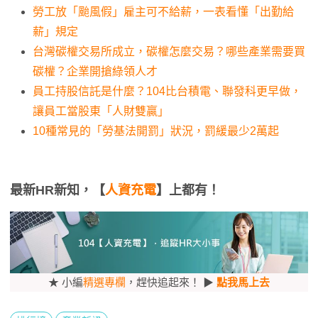
勞工放「颱風假」雇主可不給薪，一表看懂「出勤給
薪」規定
台灣碳權交易所成立，碳權怎麼交易？哪些產業需要買
碳權？企業開搶綠領人才
員工持股信託是什麼？104比台積電、聯發科更早做，
讓員工當股東「人財雙贏」
10種常見的「勞基法開罰」狀況，罰緩最少2萬起
最新HR新知，【
人資充電
】上都有！
★ 小編
精選專欄
，趕快追起來！ ▶
點我馬上去