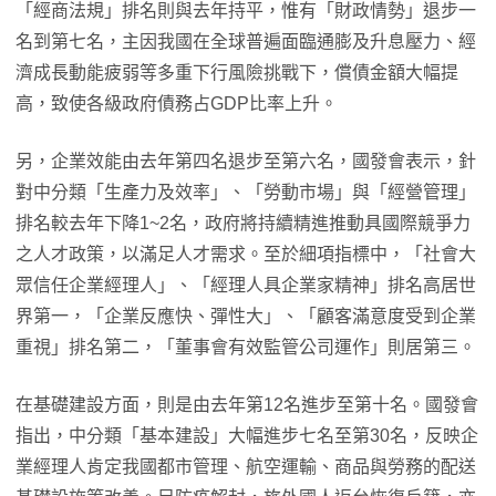
「經商法規」排名則與去年持平，惟有「財政情勢」退步一
名到第七名，主因我國在全球普遍面臨通膨及升息壓力、經
濟成長動能疲弱等多重下行風險挑戰下，償債金額大幅提
高，致使各級政府債務占GDP比率上升。
另，企業效能由去年第四名退步至第六名，國發會表示，針
對中分類「生產力及效率」、「勞動市場」與「經營管理」
排名較去年下降1~2名，政府將持續精進推動具國際競爭力
之人才政策，以滿足人才需求。至於細項指標中，「社會大
眾信任企業經理人」、「經理人具企業家精神」排名高居世
界第一，「企業反應快、彈性大」、「顧客滿意度受到企業
重視」排名第二，「董事會有效監管公司運作」則居第三。
在基礎建設方面，則是由去年第12名進步至第十名。國發會
指出，中分類「基本建設」大幅進步七名至第30名，反映企
業經理人肯定我國都市管理、航空運輸、商品與勞務的配送