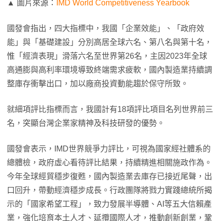
▲ 圖片來源：
IMD World Competitiveness Yearbook
國發會指出，四大指標中，我國「企業效能」、「政府效
能」與「基礎建設」分別高居全球六名、第八名與第十名，
惟「經濟表現」滑落六名至世界第26名，主因2023年全球
高通膨與高利率環境導致終端需求疲軟，國內製造業持續調
整庫存衝擊出口，加以廠商投資動能趨於保守所致。
就細項評比指標而言，我國計有18項評比項目名列世界前三
名，突顯台灣企業家精神及科技研發的優勢。
國發會表示，IMD世界競爭力評比，可視為國家經社體系的
總體檢，政府虛心看待評比結果，持續精進相關施政作為。
今年全球經貿穩步復甦，國內製造業去庫存已接近尾聲，出
口回升，帶動經濟穩步成長。行政團隊將戮力實踐總統所揭
示的「國家希望工程」，致力發展半導體、AI等五大信賴產
業，強化培育本土人才、延攬國際人才，推動創新創業，鞏