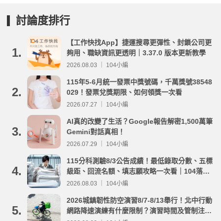
討論度排行
【工作快找App】捷運搜尋更彈性、封鎖公司更
1.
夠用、職缺資訊更透明｜3.37.0 版本更新教學
2026.08.03 ｜ 104小編
115年5-6月統一發票中獎號碼，千萬獎號38548
2.
029！發票兌獎期限、如何領獎一次看
2026.07.27 ｜ 104小編
AI真的改變了生活？Google報告解密1,500萬筆
3.
Gemini對話真相！
2026.07.29 ｜ 104小編
115分科測驗8/3公告成績！最低錄取分數、五標
4.
級距、回流名額、填志願攻略一次看｜104落點
分析
2026.08.03 ｜ 104小編
2026城鎮韌性防空演習8/7-8/13舉行！北中行動
5.
網路降速演練有什麼限制？演習時間及管制注意