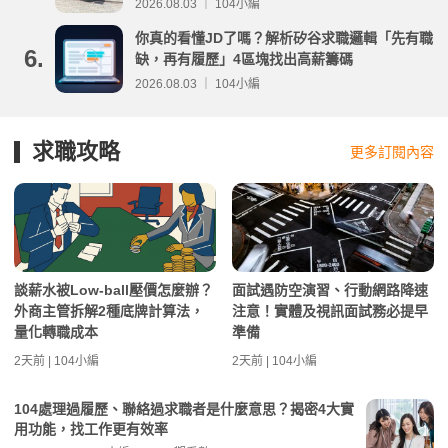
事項整理
2026.08.03 ｜ 104小編
你真的看懂JD了嗎？解析矽谷求職邏輯「先有職
6.
缺，再有履歷」4區塊找出高薪籌碼
2026.08.03 ｜ 104小編
求職攻略
更多訂閱內容
談薪水被Low-ball壓價怎麼辦？
面試遇防空演習、行動網路降速
外商主管拆解2種底牌計算法，
注意！實體及視訊面試務必提早
量化轉職成本
準備
2天前 | 104小編
2天前 | 104小編
104處理過履歷、聯絡過求職者是什麼意思？揭密4大實
用功能，找工作更有效率