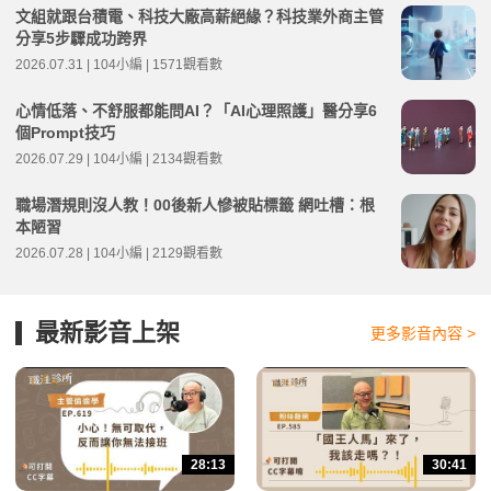
文組就跟台積電、科技大廠高薪絕緣？科技業外商主管
分享5步驟成功跨界
2026.07.31 | 104小編 | 1571觀看數
心情低落、不舒服都能問AI？「AI心理照護」醫分享6
個Prompt技巧
2026.07.29 | 104小編 | 2134觀看數
職場潛規則沒人教！00後新人慘被貼標籤 網吐槽：根
本陋習
2026.07.28 | 104小編 | 2129觀看數
最新影音上架
更多影音內容 >
28:13
30:41