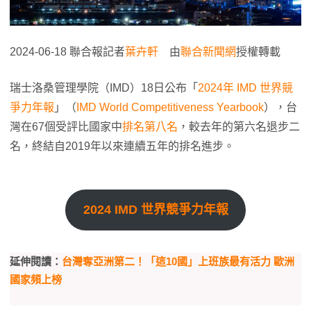
2024-06-18 聯合報記者
葉卉軒
由
聯合新聞網
授權轉載
瑞士洛桑管理學院（IMD）18日公布「
2024年 IMD 世界競
爭力年報
」（
IMD World Competitiveness Yearbook
），台
灣在67個受評比國家中
排名第八名
，較去年的第六名退步二
名，終結自2019年以來連續五年的排名進步。
2024 IMD 世界競爭力年報
延伸閱讀：
台灣奪亞洲第二！「這10國」上班族最有活力 歐洲
國家頻上榜