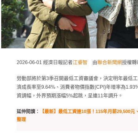
2026-06-01 經濟日報記者
江睿智
由
聯合新聞網
授權轉
勞動部將於第3季召開最低工資審議會，決定明年最低
濟成長率至9.64%、消費者物價指數(CPI)年增率為1.
資調幅，外界預期漲幅5%起跳，呈連11年調升。
延伸閱讀：
【最新】最低工資連10漲！115年月薪29,500
整理