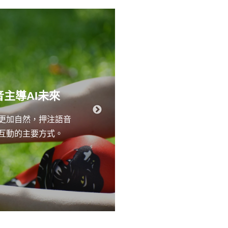
「我是為你好
主
音主導AI未來
受到「嚴師出高徒
話更加自然，押注語音
格，如果不嚴，就
具互動的主要方式。
是老闆或對公司貢