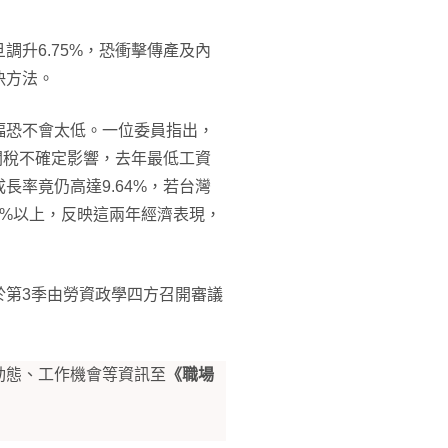
升6.75%，恐衝擊傳產及內
決方法。
幅恐不會太低。一位委員指出，
關稅不確定影響，去年最低工資
率竟仍高達9.64%，若台灣
5%以上，反映這兩年經濟表現，
於第3季由勞資政學四方召開審議
動態、工作機會等資訊至
《職場