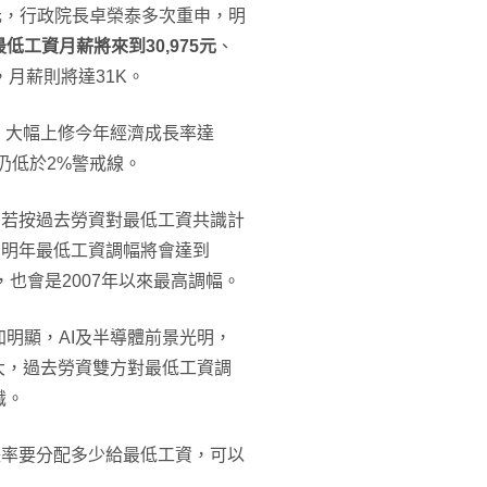
6元，行政院長卓榮泰多次重申，明
最低工資月薪將來到30,975元
、
，月薪則將達31K。
，大幅上修今年經濟成長率達
，仍低於2%警戒線。
。若按過去勞資對最低工資共識計
，明年最低工資調幅將會達到
5%，也會是2007年以來最高調幅。
明顯，AI及半導體前景光明，
大，過去勞資雙方對最低工資調
識。
長率要分配多少給最低工資，可以