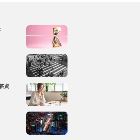
缺
系薪資