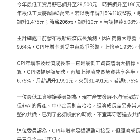
今年最低工資月薪已調升至29,500元，時薪調升至19
年最低工資將超過3萬元。若以明年調升5%並取整數，
調升1,475元；
時薪206元
，調升10元。若調幅達5.08%
主計總處日前發布最新經濟成長預測，因AI商機大爆發
9.64%，CPI年增率則受中東戰爭影響，上修至1.93%
CPI年增率及經濟成長率一直是最低工資審議兩大指標
算，CPI漲幅足額反映，再加上經濟成長勞資共享各半
6.75%、月薪調升1,991元，來到31,491元。若調6.7
一位最低工資審議委員認為，現在產業發展不均情況愈加
但非AI的傳產、中小企業則苦哈哈，經濟成長差異非常
整的共識，已到了必須檢討的時候，不宜再守著過去共
這位委員認為，CPI年增率足額調整可接受，但經濟成
是三分之一或更低。