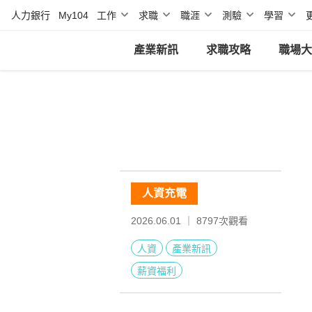
人力銀行
My104
工作
求職
職涯
測驗
學習
產業新訊
求職攻略
職場大
人資充電
2026.06.01 ｜
8797
次觀看
人資
產業新訊
薪資福利