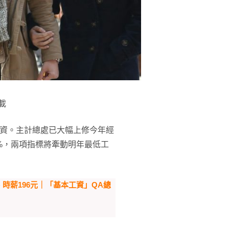
載
工資。主計總處已大幅上修今年經
93%，兩項指標將牽動明年最低工
元、時薪196元｜「基本工資」QA總