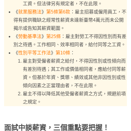
工資。但法律另有規定者，不在此限。
《
就業服務法
》
第5條第6款
：雇主招募或僱用員工，不
得有提供職缺之經常性薪資未達新臺幣4萬元而未公開
揭示或告知其薪資範圍。
《
勞動基準法
》
第25條
：雇主對勞工不得因性別而有差
別之待遇。工作相同、效率相同者，給付同等之工資。
《
性別平等工作法
》
第10條
：
雇主對受僱者薪資之給付，不得因性別或性傾向而
有差別待遇；其工作或價值相同者，應給付同等薪
資。但基於年資、獎懲、績效或其他非因性別或性
傾向因素之正當理由者，不在此限。
雇主不得以降低其他受僱者薪資之方式，規避前項
之規定。
面試中談薪資，三個重點要把握！