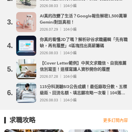
事項整理
2026.08.03 ｜ 104小編
AI真的改變了生活？Google報告解密1,500萬筆
3.
Gemini對話真相！
2026.07.29 ｜ 104小編
你真的看懂JD了嗎？解析矽谷求職邏輯「先有職
4.
缺，再有履歷」4區塊找出高薪籌碼
2026.08.03 ｜ 104小編
【Cover Letter範例】中英文求職信、自我推薦
5.
信別寫歪！這樣寫讓人資秒開你的履歷
2026.07.28 ｜ 104小編
115分科測驗8/3公告成績！最低錄取分數、五標
6.
級距、回流名額、填志願攻略一次看｜104落點
分析
2026.08.03 ｜ 104小編
求職攻略
更多訂閱內容