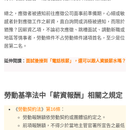
總之，應徵者被通知前往應徵公司面事前準備期，心細或敏
感者針對應徵工作之薪資，直白詢問或消極被通知，而限於
猶豫？因薪資乙項，不論初次應徵、跳槽面試、調動新職或
地區等情事者，勞動條件不占勞動條件諸項首名，至少是位
居第二名。
延伸閱讀：
面試後接到「電話核薪」，還可以跟人資談薪水嗎？
勞動基準法中「薪資報酬」相關之規定
《
勞動契約法
》
第16條
：
勞動報酬額依勞動契約或團體協約定之。
前項報酬額，不得少於當地主管官署所宣告之最低