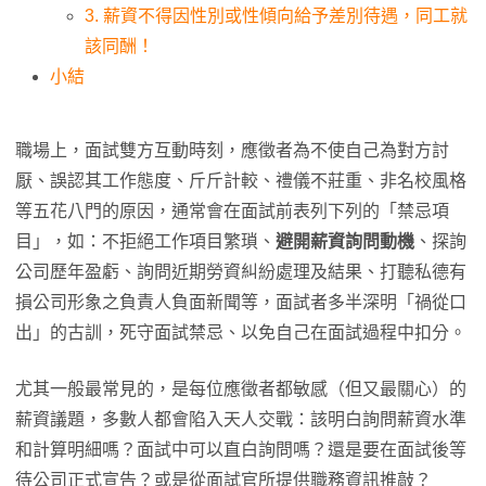
3. 薪資不得因性別或性傾向給予差別待遇，同工就
該同酬！
小結
職場上，面試雙方互動時刻，應徵者為不使自己為對方討
厭、誤認其工作態度、斤斤計較、禮儀不莊重、非名校風格
等五花八門的原因，通常會在面試前表列下列的「禁忌項
目」，如：不拒絕工作項目繁瑣、
避開薪資詢問動機
、探詢
公司歷年盈虧、詢問近期勞資糾紛處理及結果、打聽私德有
損公司形象之負責人負面新聞等，面試者多半深明「禍從口
出」的古訓，死守面試禁忌、以免自己在面試過程中扣分。
尤其一般最常見的，是每位應徵者都敏感（但又最關心）的
薪資議題，多數人都會陷入天人交戰：該明白詢問薪資水準
和計算明細嗎？面試中可以直白詢問嗎？還是要在面試後等
待公司正式宣告？或是從面試官所提供職務資訊推敲？