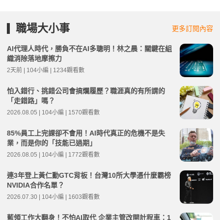
職場大小事
更多訂閱內容
AI代理人時代，勝負不在AI多聰明！林之晨：關鍵在組
織消除落地摩擦力
2天前 | 104小編 | 1234觀看數
怕入錯行、挑錯公司會搞爛履歷？職涯真的有所謂的
「走錯路」嗎？
2026.08.05 | 104小編 | 1570觀看數
85%員工上完課卻不會用！AI時代真正的危機不是失
業，而是你的「技能已過期」
2026.08.05 | 104小編 | 1772觀看數
連3年登上黃仁勳GTC背板！台灣10所大學憑什麼霸榜
NVIDIA合作名單？
2026.07.30 | 104小編 | 1603觀看數
藍領工作大翻身！不怕AI取代 企業主管改開計程車：1