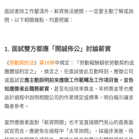
面試者除工作釐清外，薪資無法避開，一定要主動了解或詢
問，以下相關幾點，均要把握：
1. 面試雙方都應「開誠佈公」討論薪資
《
勞動契約法
》
第16條
中規定：「勞動報酬額依勞動契約或
團體協約定之」，換言之，在面試彼此互動時刻，應徵公司
或面試官
應主動說明前來應徵工作範疇及工作項目後，並告
知應徵者此職務薪資
，甚至包括效率獎金、年終獎金等也應
該於過程中說明相關公司的作業規定或標準，明白揭示讓求
職者參考。
當然應徵者面對「薪資問題」也不宜直接開門見山的直衝面
試官而去，應避免在過程中「太早詢問」，採循序漸進、待