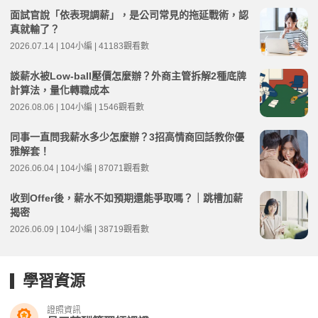
面試官說「依表現調薪」，是公司常見的拖延戰術，認
真就輸了？
2026.07.14 | 104小編 | 41183觀看數
談薪水被Low-ball壓價怎麼辦？外商主管拆解2種底牌
計算法，量化轉職成本
2026.08.06 | 104小編 | 1546觀看數
同事一直問我薪水多少怎麼辦？3招高情商回話教你優
雅解套！
2026.06.04 | 104小編 | 87071觀看數
收到Offer後，薪水不如預期還能爭取嗎？｜跳槽加薪
揭密
2026.06.09 | 104小編 | 38719觀看數
學習資源
證照資訊