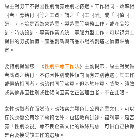
雇主對勞工不得因性別而有差別之待遇。工作相同、效率相
同者，應給付同等之工資，謂之「同工同酬」或「同值同
酬」，不論是否為營造業、製造業等勞務工作，或產品設
計、時裝設計、專業作業系統…等腦力型工作，可以視勞工
提供的勞務價值、產品創新與商品市場所創造之價值來論
定。
要特別提醒您，《
性別平等工作法
》主動揭示：雇主對受僱
者薪資之給付，不得因性別或性傾向而有差別待遇；其工作
或價值相同者，應給付同等薪資。但基於年資、獎懲、績效
或其他非因性別或性傾向因素之正當理由者，不在此限。
女性應徵者在面試時，應該察言觀色其公司企業文化，可以
探詢應徵公司除了薪資之外，包括教育訓練、福利等，是否
有「性別歧視」等不良企業文化的蛛絲馬跡，可供自己抉擇
是否要接受該工作的選項。