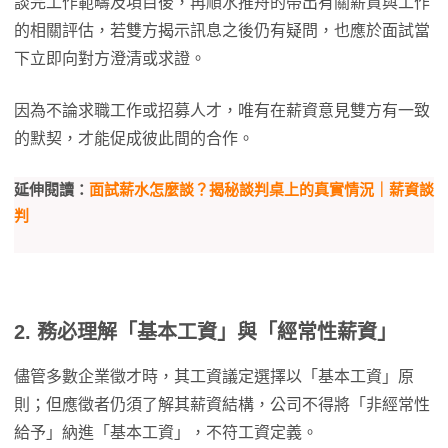
談完工作範疇及項目後，再順水推舟的帶出有關薪資與工作
的相關評估，若雙方揭示訊息之後仍有疑問，也應於面試當
下立即向對方澄清或求證。
因為不論求職工作或招募人才，唯有在薪資意見雙方有一致
的默契，才能促成彼此間的合作。
延伸閱讀：
面試薪水怎麼談？揭秘談判桌上的真實情況｜薪資談
判
2. 務必理解「基本工資」與「經常性薪資」
儘管多數企業徵才時，其工資議定選擇以「基本工資」原
則；但應徵者仍須了解其薪資結構，公司不得將「非經常性
給予」納進「基本工資」，不符工資定義。