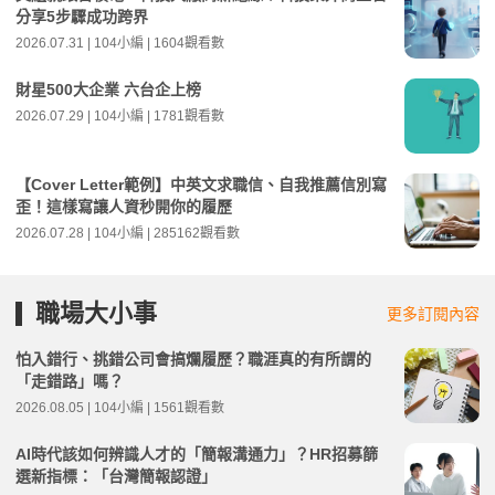
分享5步驟成功跨界
2026.07.31 | 104小編 | 1604觀看數
財星500大企業 六台企上榜
2026.07.29 | 104小編 | 1781觀看數
【Cover Letter範例】中英文求職信、自我推薦信別寫
歪！這樣寫讓人資秒開你的履歷
2026.07.28 | 104小編 | 285162觀看數
職場大小事
更多訂閱內容
怕入錯行、挑錯公司會搞爛履歷？職涯真的有所謂的
「走錯路」嗎？
2026.08.05 | 104小編 | 1561觀看數
AI時代該如何辨識人才的「簡報溝通力」？HR招募篩
選新指標：「台灣簡報認證」