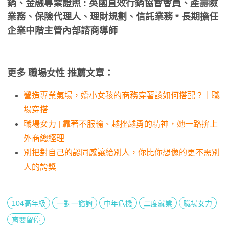
銷、金融專業證照 : 英國直效行銷協會會員、產壽險
業務、保險代理人、理財規劃、信託業務 * 長期擔任
企業中階主管內部諮商導師
更多 職場女性 推薦文章：
營造專業氣場，嬌小女孩的商務穿著該如何搭配？｜職
場穿搭
職場女力 | 靠著不服輸、越挫越勇的精神，她一路拚上
外商總經理
別把對自己的認同感讓給別人，你比你想像的更不需別
人的誇獎
104高年級
一對一諮詢
中年危機
二度就業
職場女力
育嬰留停