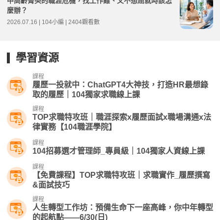
中高齡菁英的職涯危機，找工作難、又不想屈就時該怎
麼辦？
2026.07.16 | 104小編 | 2404觀看數
學習資源
課程
履歷一投就中：ChatGPT4大神技，打造HR最想錄
取的履歷｜104獨家求職線上課
課程
TOP求職特攻班｜職涯探索x履歷面試x職場溝通x法
律實務【104職涯學院】
課程
104招募選才管理師_專員級｜104獨家人資線上課
課程
【免費課程】TOP求職特攻班｜求職實作_履歷撰寫
&面試技巧
課程
人生轉型工作坊：預備生命下一座高峰，你中年轉型
的起航點——6/30(日)