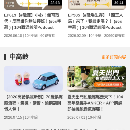
28:13
30:41
EP619【#職涯】小心！無可取
EP585【#職場生存】「國王人
代，反而讓你無法接班！(#cc字
馬」來了，我該走嗎？！ (#cc
幕 ) | 104職涯診所Podcast
字幕 ) | 104職涯診所Podcast
2026.06.18 | 104小編 | 60觀看數
2026.02.09 | 104小編 | 20660觀看數
中高齡
更多訂閱內容
【2026高齡換照新制】70歲換駕
夏天出門也能輕鬆走天下！104
照流程、體檢、講習、逾期罰則
高年級攜手ANKER，APP購課
懶人包！
即抽機能透氣護膝！
2026.07.15 | 104小編
2026.07.01 | 104小編