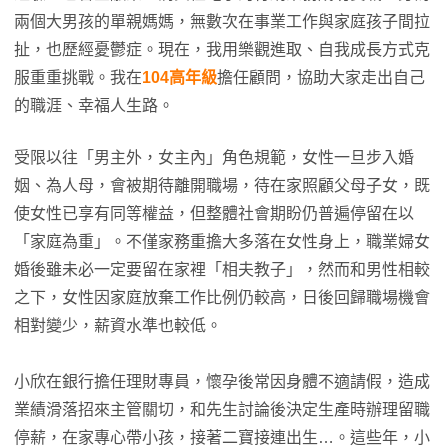
兩個大男孩的單親媽媽，無數次在事業工作與家庭孩子間拉
扯，也歷經憂鬱症。現在，我用樂觀進取、自我成長方式克
服重重挑戰。我在
104高年級
擔任顧問，協助大家走出自己
的職涯、幸福人生路。
受限以往「男主外，女主內」角色規範，女性一旦步入婚
姻、為人母，會被期待離開職場，待在家照顧父母子女，既
使女性已享有同等權益，但整體社會期盼仍普遍停留在以
「家庭為重」。不僅家務重擔大多落在女性身上，職業婦女
婚後雖未必一定要留在家裡「相夫教子」，然而和男性相較
之下，女性因家庭放棄工作比例仍較高，日後回歸職場機會
相對變少，薪資水準也較低。
小欣在銀行擔任理財專員，懷孕後常因身體不適請假，造成
業績滑落招來主管關切，和先生討論後決定生產時辦理留職
停薪，在家專心帶小孩，接著二寶接連出生…。這些年，小