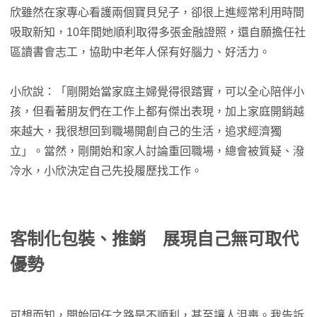
欣雖然在家專心看護兩個寶貝兒子，卻很上進經常利用時間
吸取新知，10年間她順利取得多張金融證照，還自願擔任社
區讀書會志工，協助中老年人保有好腦力、好活力。
小欣說：「剛開始當家庭主婦覺得很踏實，可以全心陪伴小
孩，但看著朋友們在工作上都有傑出表現，加上家庭開銷越
來越大，我很想回到職場開創自己的生活，追求經濟獨
立」。當然，剛開始和家人討論重回職場，總會被質疑、潑
冷水，小欣決定自己先投履歷找工作。
客制化包裝、推銷 展現自己無可取代
優勢
可想而知，開始回任之路是不順利，甚至讓人沮喪。我告訴