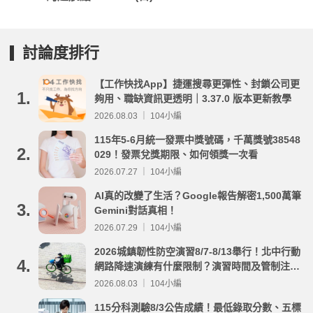
討論度排行
【工作快找App】捷運搜尋更彈性、封鎖公司更
1.
夠用、職缺資訊更透明｜3.37.0 版本更新教學
2026.08.03 ｜ 104小編
115年5-6月統一發票中獎號碼，千萬獎號38548
2.
029！發票兌獎期限、如何領獎一次看
2026.07.27 ｜ 104小編
AI真的改變了生活？Google報告解密1,500萬筆
3.
Gemini對話真相！
2026.07.29 ｜ 104小編
2026城鎮韌性防空演習8/7-8/13舉行！北中行動
4.
網路降速演練有什麼限制？演習時間及管制注意
事項整理
2026.08.03 ｜ 104小編
115分科測驗8/3公告成績！最低錄取分數、五標