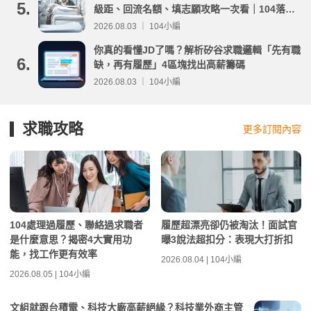
5.
級距、回流名額、填志願攻略一次看｜104落點
分析
2026.08.03 ｜ 104小編
你真的看懂JD了嗎？解析矽谷求職邏輯「先有職
6.
缺，再有履歷」4區塊找出高薪籌碼
2026.08.03 ｜ 104小編
求職攻略
更多訂閱內容
104處理過履歷、聯絡過求職者
履歷超漂亮卻仍被淘汰！面試官
是什麼意思？揭密4大實用功
曝3說法超扣分：表現大打折扣
能，找工作更有效率
2026.08.04 | 104小編
2026.08.05 | 104小編
文組就跟台積電、科技大廠高薪絕緣？科技業外商主管