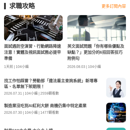
求職攻略
更多訂閱內容
面試遇防空演習、行動網路降速
英文面試問題「你有哪些優點及
注意！實體及視訊面試務必提早
缺點？」更加分的6招回答技巧
準備
附例句
1天前 | 104小編
2026.08.03 | 104小編
找工作怕踩雷？勞動部「違法雇主查詢系統」新增專
區、名單無下架期限！
2026.07.31 | 104小編 | 2559觀看數
製造業沒吃到AI紅利大餅 商機仍集中特定產業
2026.07.30 | 104小編 | 1477觀看數