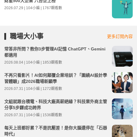
財星500大企業 六台企上榜
2026.07.29 | 104小編 | 1767觀看數
職場大小事
更多訂閱內容
常答非所問？教你3步管理AI記憶 ChatGPT、Gemini
都適用
2026.08.04 | 104小編 | 1853觀看數
不再只看影片！AI如何顛覆企業培訓？「圍繞AI設計學
習體驗」成2026職場新顯學
2026.07.31 | 104小編 | 1272觀看數
文組就跟台積電、科技大廠高薪絕緣？科技業外商主管
分享5步驟成功跨界
2026.07.31 | 104小編 | 1536觀看數
每天上班都好累？不是抗壓差！是你大腦還停在「石器
時代」