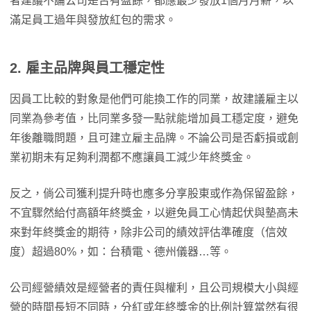
者建議不論公司是否有盈餘，都應最少發放1個月月薪，以
滿足員工過年與發放紅包的需求。
2.
雇主品牌與員工穩定性
因員工比較的對象是他們可能換工作的同業，故建議雇主以
同業為參考值，比同業多發一點就能增加員工穩定度，避免
年後離職問題，且可建立雇主品牌。不論公司是否虧損或創
業初期未有足夠利潤都不應讓員工減少年終獎金。
反之，倘公司獲利提升時也應多分享股東或作為保留盈餘，
不宜驟然給付高額年終獎金，以避免員工心情起伏與墊高未
來對年終獎金的期待，除非公司的績效評估準確度（信效
度）超過80%，如：台積電、德州儀器…等。
公司經營績效是經營者的責任與權利，且公司規模大小與經
營的時間長短不同時，分紅或年終獎金的比例計算當然有很