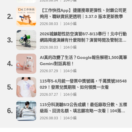
2026.08.04 ｜ 104小編
【工作快找App】捷運搜尋更彈性、封鎖公司更
2.
夠用、職缺資訊更透明｜3.37.0 版本更新教學
2026.08.03 ｜ 104小編
2026城鎮韌性防空演習8/7-8/13舉行！北中行動
3.
網路降速演練有什麼限制？演習時間及管制注意
事項整理
2026.08.03 ｜ 104小編
AI真的改變了生活？Google報告解密1,500萬筆
4.
Gemini對話真相！
2026.07.29 ｜ 104小編
115年5-6月統一發票中獎號碼，千萬獎號38548
5.
029！發票兌獎期限、如何領獎一次看
2026.07.27 ｜ 104小編
115分科測驗8/3公告成績！最低錄取分數、五標
6.
級距、回流名額、填志願攻略一次看｜104落點
分析
2026.08.03 ｜ 104小編