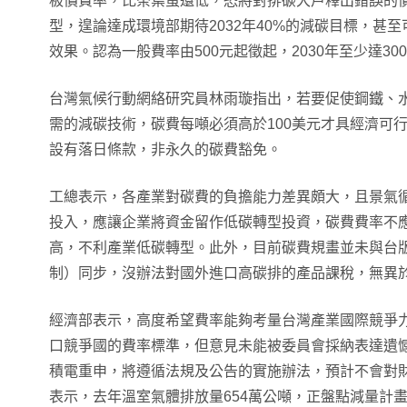
板價費率，比茶葉蛋還低，恐將對排碳大戶釋出錯誤的
型，遑論達成環境部期待2032年40%的減碳目標，甚
效果。認為一般費率由500元起徵起，2030年至少達30
台灣氣候行動網絡研究員林雨璇指出，若要促使鋼鐵、
需的減碳技術，碳費每噸必須高於100美元才具經濟可
設有落日條款，非永久的碳費豁免。
工總表示，各產業對碳費的負擔能力差異頗大，且景氣
投入，應讓企業將資金留作低碳轉型投資，碳費費率不
高，不利產業低碳轉型。此外，目前碳費規畫並未與台版
制）同步，沒辦法對國外進口高碳排的產品課稅，無異
經濟部表示，高度希望費率能夠考量台灣產業國際競爭
口競爭國的費率標準，但意見未能被委員會採納表達遺
積電重申，將遵循法規及公告的實施辦法，預計不會對
表示，去年溫室氣體排放量654萬公噸，正盤點減量計