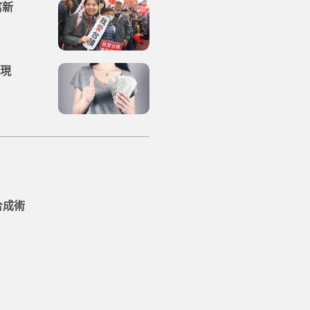
寫新
顯現
合成術