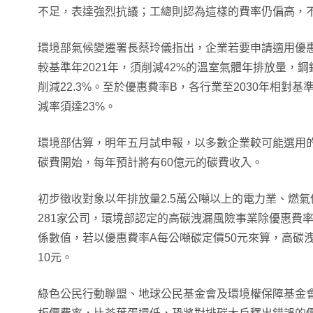
不足，表達強烈抗議；工總則認為這樣的費率仍偏高，
環境部氣候變遷署長蔡玲儀指出，企業若要申請適用優惠
較基準年2021年，須削減42%的溫室氣體年排放量，鋼
削減22.3%。至於優惠費率B，各行業至2030年相對基準
減率須達23%。
環境部估算，明年五月試申報，以多數企業較可能選用的
碳費開始，每年預計將有60億元的碳費收入。
初步徵收對象以年排放量2.5萬公噸以上的電力業、燃
281家公司，環境部認定的高碳洩漏風險事業除優惠費
係數值，若以優惠費率A每公噸碳定價50元來算，高碳
10元。
綠色公民行動聯盟、地球公民基金會及環境權保障基金會