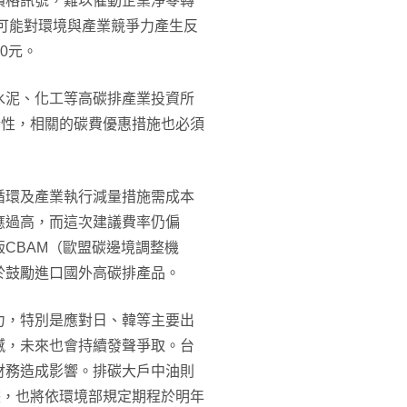
價格訊號，難以催動企業淨零轉
至可能對環境與產業競爭力產生反
00元。
水泥、化工等高碳排產業投資所
行性，相關的碳費優惠措施也必須
循環及產業執行減量措施需成本
應過高，而這次建議費率仍偏
CBAM（歐盟碳邊境調整機
於鼓勵進口國外高碳排產品。
力，特別是應對日、韓等主要出
憾，未來也會持續發聲爭取。台
財務造成影響。排碳大戶中油則
畫，也將依環境部規定期程於明年