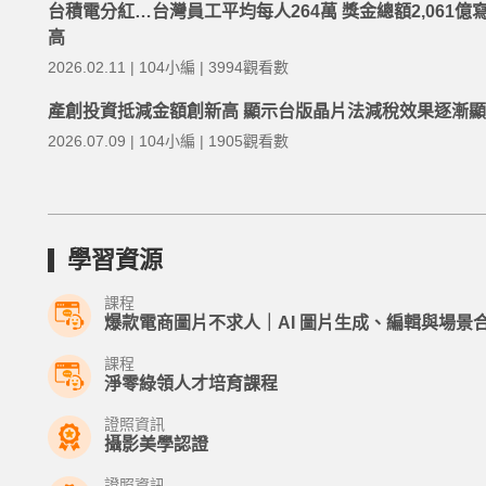
台積電分紅…台灣員工平均每人264萬 獎金總額2,061億
高
2026.02.11 | 104小編 | 3994觀看數
產創投資抵減金額創新高 顯示台版晶片法減稅效果逐漸
2026.07.09 | 104小編 | 1905觀看數
學習資源
課程
爆款電商圖片不求人｜AI 圖片生成、編輯與場景
課程
淨零綠領人才培育課程
證照資訊
攝影美學認證
證照資訊