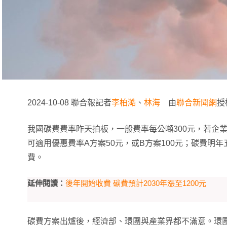
2024-10-08 聯合報記者
李柏澔
、
林海
由
聯合新聞網
授
我國碳費費率昨天拍板，一般費率每公噸300元，若企
可適用優惠費率A方案50元，或B方案100元；碳費明
費。
延伸閱讀：
後年開始收費 碳費預計2030年漲至1200元
碳費方案出爐後，經濟部、環團與產業界都不滿意。環