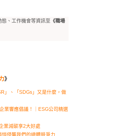
動態、工作機會等資訊至
《職場
力
》
SR」、「SDGs」又是什麼，做
上百家企業響應倡議！｜ESG公司精選
嗎？企業減碳享2大好處
悄悄侵襲我們的總體競爭力