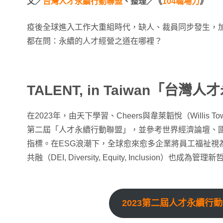
文／
台灣人才永續行動聯盟
、
整理／《
104職場力
》
疫後全球進入工作大重組時代，缺人、裁員同步發生，加上
都在問：永續的人才經營之道在哪裡？
TALENT, in Taiwan「台灣
在2023年，由天下學習、Cheers與韋萊韜悅（Willis To
第二屆「人才永續行動聯盟」，並參考世界經濟論壇、
指標。在ESG浪潮下，全球愈來愈多企業將員工福祉視
共融（DEI, Diversity, Equity, Inclusion）也成為管理
2023第二屆人才永續行