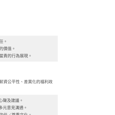
任。
的價值。
勵當責的行為展現。
、薪資公平性、差異化的福利政
實心聲及建議。
進多元意見溝通。
及信任／尊重文化。