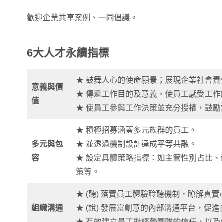
歡迎企業共享案例、一同倡議。
6大人才永續指標
★ 鼓舞人心的使命願景；展現企業社會責
意義與價
★ 傳遞工作目的及意義，使員工感受工作
值
★ 使員工參與工作決策並充分授權，鼓
★ 積極招募涵蓋多元族群的員工。
多元與包
★ 並透過機制設計達成平等共融。
容
★ 設定具體策略指標：如主管性別占比
策等。
★ (聽) 落實員工體驗聆聽機制，瞭解真
組織溝通
★ (說) 發展富創意的內部溝通平台，促
★ 有效建立員工對經營團隊的信任，以