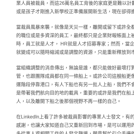
業人員被裁員，而這26萬名員工背後的家庭更是難以計
或是孩子才剛進入新學校正準備展開新生活，現在卻得
當裁員風暴來襲，就像是天災一樣，離開或留下或許全
的職位或是多資深的員工，最終都只是企業財報帳面上
時，員工就是人才， HR就是人才招募專家；然而，當
就變成可以隨時縮減或是調整的資源，只能重新釋放到
當組織調整的消息傳出，無論是誰，都只能做好最壞打
管，也跟團隊成員都在同一條船上。或許公司這艘船更
運階段停靠港口，有人下船也有另一批人上船，我們不
是帶著我們航向目的地的載具，重要的或許是我們在船
人，以及離開下船之後那個視野不再一樣的自己。
在LinkedIn上看了許多被裁員影響的專業人士發文，
感謝，也讓大家知道自己又重新回到市場，是可以運用
多從事人資相關工作的人發文聲援，願意幫忙引介手邊