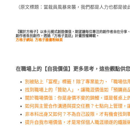
（原文標題：當裁員風暴來襲，我們都是人力也都是彼
【關於方格子】以多元模式創造價值，期望讓每位專注的創作者自在分享、
創作者各別創作，透過「方格子直送」計畫授權轉載。
方格子網站
方格子臉書粉絲頁
在職場上的【自我價值】更多思考，這些觀點供
別被貼上「冨樫」標籤！除了專業能力、「職場信
找到職場上的「贊助人」，讓職涯價值如「預購商
關於職場價值：你是身價不斐的錦鯉，還是餐桌上
如何與主管合作溝通與提交任務？七點向上管理，
非本科出身又如何？不為自己設限，才有機會找到
提升自我市場價值，才是常保個人職涯順遂的鐵飯