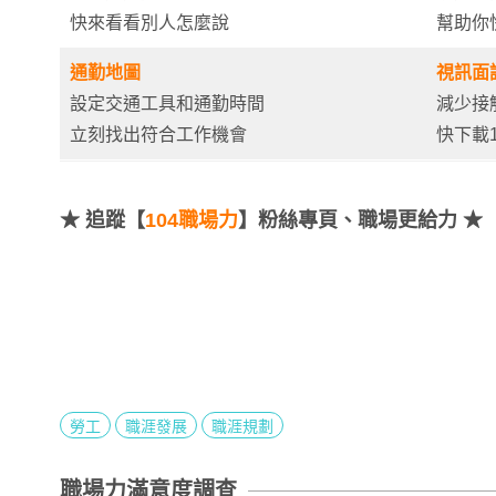
快來看看別人怎麼說
幫助你
通勤地圖
視訊面
設定交通工具和通勤時間
減少接
立刻找出符合工作機會
快下載1
★
追蹤【
104職場力
】粉絲專頁、職場更給力 ★
勞工
職涯發展
職涯規劃
職場力滿意度調查