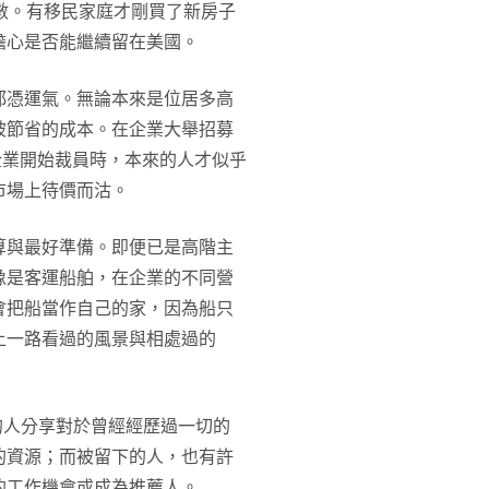
數。有移民家庭才剛買了新房子
擔心是否能繼續留在美國。
都憑運氣。無論本來是位居多高
被節省的成本。在企業大舉招募
企業開始裁員時，本來的人才似乎
市場上待價而沽。
算與最好準備。即便已是高階主
像是客運船舶，在企業的不同營
會把船當作自己的家，因為船只
上一路看過的風景與相處過的
有的人分享對於曾經經歷過一切的
的資源；而被留下的人，也有許
的工作機會或成為推薦人。