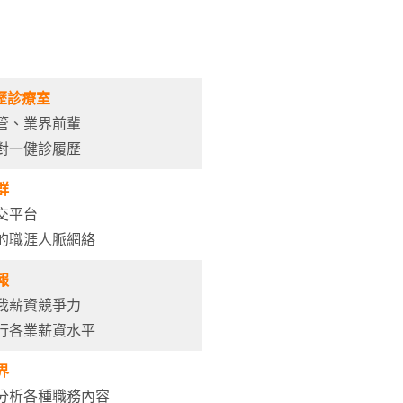
歷診療室
管、業界前輩
對一健診履歷
群
交平台
的職涯人脈網絡
報
我薪資競爭力
行各業薪資水平
界
分析各種職務內容