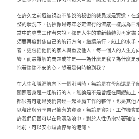
在許久之前還被視為不能說的秘密的裁員或是資遣，在
整的狀況下，彷彿像是每年必定流行的流感一樣成為日
當中的專業工作者來說，都是人生的重新軸轉與再定錨
須要再度對焦自己的航行方向，繼續前行。船上的水手
者，更包括他們的家人與重要他人，每一個人的人生方
響，而最難解的問題或許是——為什麼是我？為什麼是
抱著惴惴不安的心，想著是何時輪到我？
在人生和職涯航向下一個港灣時，無論是在母船還是子
關照著身邊一起航行的人，無論是不是曾經在同艘船上
都很有可能是我們曾經一起並肩工作的夥伴，也是其他
以釋出與分享自己擁有的資源，無論是資訊、工作機會
許我們仍舊可以在驚濤駭浪中，對於人性仍抱持著確信
地前，可以安心短暫停靠的港灣。