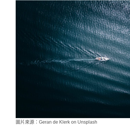
圖片來源：Geran de Klerk on Unsplash