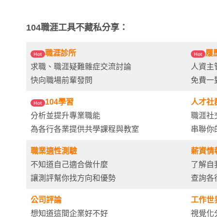
104職涯工具不藏私分享：
職涯診所
履
求職、職涯疑難雜症交流討論
人資主
快向職場前輩發問
免費一
104學習
人才社
分析並提升專業職能
職涯社
為各行各業提供共學課程與教室
串聯你
職業適性測驗
薪資情
不知道自己適合做什麼
了解自
讓測評幫你找方向和優勢
查詢各
公司評論
工作世
想知道這間企業好不好
視覺化