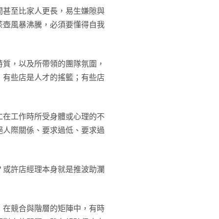
間甚至比家人更長，易生嫌隙與
茶壺風暴沸騰，必須要懂得自我
特質，以及所帶領的團隊氛圍，
，有些店是人才的搖籃；有些店
仁在工作時所受身體或心理的不
絕人際關係、要求過低、要求過
？或許店經理本身就是推波助瀾
，在競合與階層的矩陣中，有時