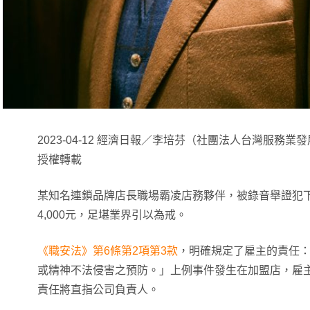
2023-04-12 經濟日報／李培芬（社團法人台灣服務
授權轉載
某知名連鎖品牌店長職場霸凌店務夥伴，被錄音舉證犯下
4,000元，足堪業界引以為戒。
《職安法》第6條第2項第3款
，明確規定了雇主的責任
或精神不法侵害之預防。」上例事件發生在加盟店，雇
責任將直指公司負責人。