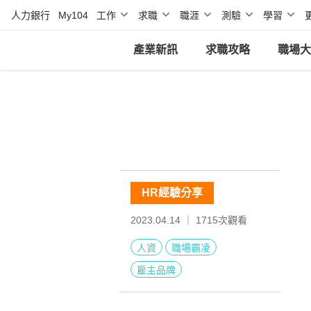
人力銀行
My104
工作
求職
職涯
測驗
學習
產業新訊
求職攻略
職場大
HR經驗分享
2023.04.14 ｜
1715
次觀看
人資
職場霸凌
雇主品牌