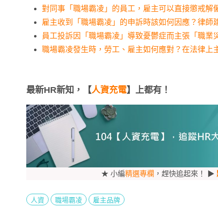
對同事「職場霸凌」的員工，雇主可以直接懲戒解
雇主收到「職場霸凌」的申訴時該如何因應？律師
員工投訴因「職場霸凌」導致憂鬱症而主張「職業
職場霸凌發生時，勞工、雇主如何應對？在法律上
最新HR新知，【
人資充電
】上都有！
★ 小編
精選專欄
，趕快追起來！ ▶
人資
職場霸凌
雇主品牌