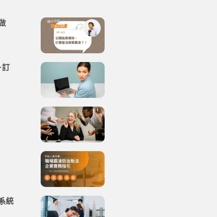
做
＋訂
系統