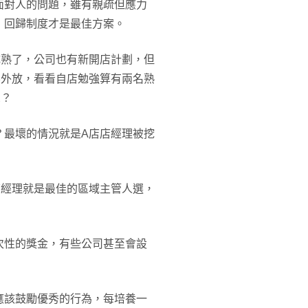
面對人的問題，雖有親疏但應力
，回歸制度才是最佳方案。
成熟了，公司也有新開店計劃，但
不外放，看看自店勉強算有兩名熟
想？
？最壞的情況就是A店店經理被挖
店經理就是最佳的區域主管人選，
次性的獎金，有些公司甚至會設
應該鼓勵優秀的行為，每培養一