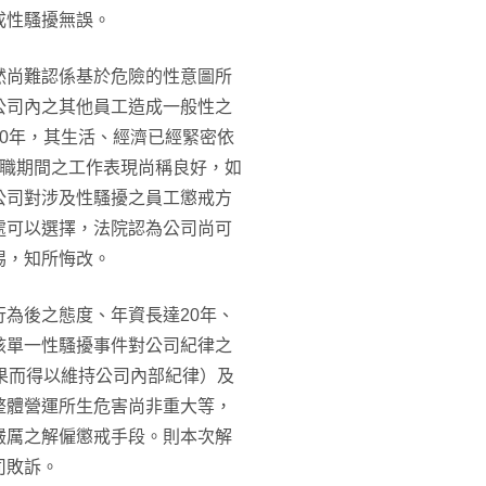
成性騷擾無誤。
然尚難認係基於危險的性意圖所
公司內之其他員工造成一般性之
0年，其生活、經濟已經緊密依
任職期間之工作表現尚稱良好，如
公司對涉及性騷擾之員工懲戒方
處可以選擇，法院認為公司尚可
惕，知所悔改。
為後之態度、年資長達20年、
該單一性騷擾事件對公司紀律之
果而得以維持公司內部紀律）及
整體營運所生危害尚非重大等，
嚴厲之解僱懲戒手段。則本次解
司敗訴。