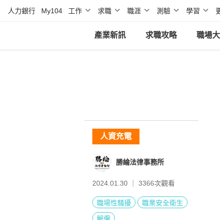
人力銀行
My104
工作
求職
職涯
測驗
學習
產業新訊
求職攻略
職場大
人資充電
勝綸法律事務所
2024.01.30 ｜
3366
次觀看
職場性騷擾
職業安全衛生
解僱