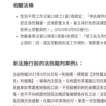
相關法條
性別平等工作法第13條之1第2項規定：「申訴案
認定為性騷擾，且情節重大者，雇主得於知悉該調
告終止勞動契約。」(2023年3月8日施行)
勞動基準法第12條第1項第4款規定：「勞工有左
止契約：四、違反勞動契約或工作規則，情節重大
新法施行前的法院裁判案例1：
自由時報2017年5月20日有一則報導，標題是【涉性騷
苛」判復職】，報導內文提及，在桃園市某電腦公司任
執竟拿鈔票塞進她胸前口袋，不但碰觸到她的身體且有
職，他不平向桃園地院提出確認僱傭關係存在之訴，法
圖且隔天就道歉，任職20年表現尚可，單憑一次性騷擾