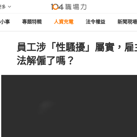
更多
小事
專題特輯
人資充電
法令權益
新聞現場
員工涉「性騷擾」屬實，雇
法解僱了嗎？