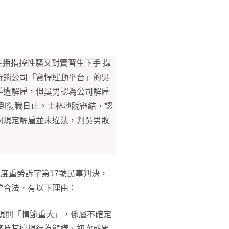
主播指控性騷又對實習生下手 攝
行銷公司「寶悍運動平台」的吳
手遭解雇，但吳男認為公司解雇
直到復職日止。士林地院審結，認
關規定解雇並未違法，判吳男敗
度重勞訴字第17號民事判決，
僱合法，有以下理由：
作規則「情節重大」，係屬不確定
務及其違規行為態樣、初次或累