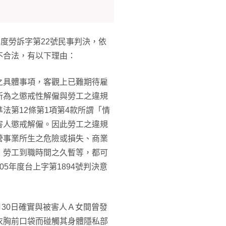
度勞訴字第22號民事判決，依
不合法，有以下理由：
之具體事項，客觀上已難期待雇
所為之懲戒性解僱與勞工之違規
法第12條第1項第4款所謂「情
害人懲戒解僱。因此勞工之違規
營事業所生之危險或損失、商業
、勞工到職時間之久暫等，都可
5年度台上字第1894號判決意
月30日確實與被害人Ａ女間曾發
衣胸前口袋而碰觸其身體隱私部