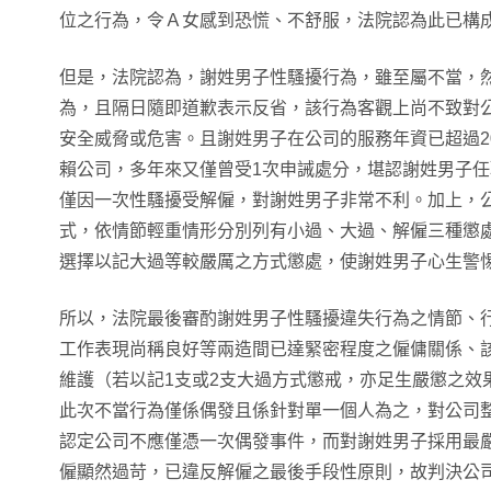
位之行為，令Ａ女感到恐慌、不舒服，法院認為此已構
但是，法院認為，謝姓男子性騷擾行為，雖至屬不當，
為，且隔日隨即道歉表示反省，該行為客觀上尚不致對
安全威脅或危害。且謝姓男子在公司的服務年資已超過2
賴公司，多年來又僅曾受1次申誡處分，堪認謝姓男子
僅因一次性騷擾受解僱，對謝姓男子非常不利。加上，
式，依情節輕重情形分別列有小過、大過、解僱三種懲
選擇以記大過等較嚴厲之方式懲處，使謝姓男子心生警
所以，法院最後審酌謝姓男子性騷擾違失行為之情節、行
工作表現尚稱良好等兩造間已達緊密程度之僱傭關係、
維護（若以記1支或2支大過方式懲戒，亦足生嚴懲之效
此次不當行為僅係偶發且係針對單一個人為之，對公司
認定公司不應僅憑一次偶發事件，而對謝姓男子採用最
僱顯然過苛，已違反解僱之最後手段性原則，故判決公