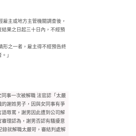
件經雇主或地方主管機關調查後，
查結果之日起三十日內，不經預
列情形之一者，雇主得不經預告終
者。」
女同事一次被解職 法官認「太嚴
職的謝姓男子，因與女同事有爭
言語辱罵，謝男因此遭到公司解
官審理認為，謝男否認有騷擾意
紀錄就解職太嚴苛，審結判處解