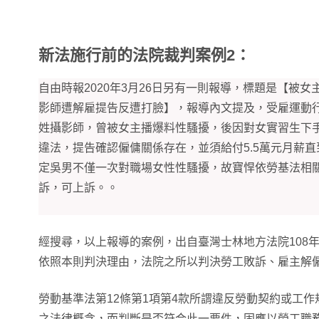
新法施行前的法院裁判案例2：
自由時報2020年3月26日另有一則報導，標題是【被女
影師遭解雇提告反遭打臉】，報導內文提及，受雇運動
姓攝影師，曾被女主播爆料性騷擾，後因對女實習生下
違法，提告確認僱傭關係存在，並須給付5.5萬元月薪
定吳男不僅一次對職場女性性騷擾，故寶悍依勞基法相
訴，可上訴。。
經搜尋，以上報導的案例，出自臺灣士林地方法院108年
依照本則判決理由，法院之所以判決勞工敗訴、雇主解
勞動基準法第12條第1項第4款所謂違反勞動契約或工
之法律概念，而判斷是否符合此一要件，固應以勞工職