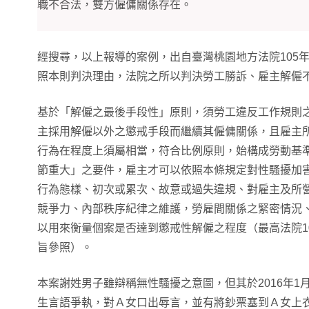
職不合法，雙方僱傭關係存在。
經搜尋，以上報導的案例，出自臺灣桃園地方法院105年
照本則判決理由，法院之所以判決勞工勝訴、雇主解僱
基於「解僱之最後手段性」原則，須勞工違反工作規則
主採用解僱以外之懲戒手段而繼續其僱傭關係，且雇主
行為在程度上須屬相當，符合比例原則，始構成勞動基準
節重大」之要件，雇主才可以依照本條規定對性騷擾加
行為態樣、初次或累次、故意或過失違規、對雇主及所
競爭力、內部秩序紀律之維護，勞雇間關係之緊密情況
以用來衡量個案是否達到懲戒性解僱之程度（最高法院10
旨參照）。
本案謝姓男子雖辯稱無性騷擾之意圖，但其於2016年1
生言語爭執，對Ａ女口出辱言，並有將鈔票塞到Ａ女上