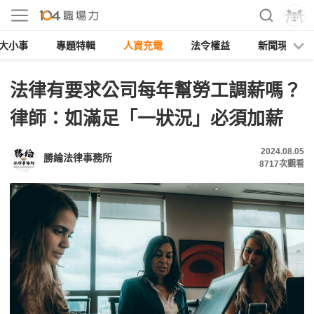
大小事
專題特輯
人資充電
法令權益
新聞現場
法律有要求公司每年幫勞工調薪嗎？
律師：如滿足「一狀況」必須加薪
2024.08.05
勝綸法律事務所
8717
次觀看