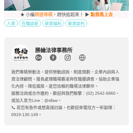
★ 小編
精選專欄
，趕快追起來！ ▶
點我馬上去
人資
在職談薪
薪資福利
薪資談判
勝綸法律事務所
我們專精勞動法，提供勞動諮詢、制度規劃、企業內訓與人
資法律顧問，擅長處理職場霸凌與性騷擾調查，協助企業強
化內控、降低風險，是您信賴的職場法律夥伴。
服務洽詢或合作邀約，歡迎與我們聯繫：(02) 2542-6860，
或加入官方Line：@sllaw。
📞 若您有急件或想直接討論，也歡迎來電找方一昕副理：
0919-130-149。