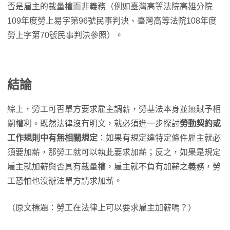
否是雇主的裁量權而非義務（例如臺灣高等法院高雄分院
109年度勞上易字第96號民事判決、臺灣高等法院108年度
勞上字第70號民事判決參照）。
結論
綜上，勞工可否單方要求雇主調薪，勞基法本身並無賦予相
關權利。既然法律沒有明文，就必須進一步探討
勞動契約或
工作規則中有無相關規定
：如果有規定達特定條件雇主就必
須要加薪，那勞工就可以執此要求加薪；反之，如果是規定
雇主就加薪與否具有裁量權，雇主就不負有加薪之義務，勞
工恐怕也沒辦法單方請求加薪。
（原文標題：勞工在法律上可以要求雇主加薪嗎？）