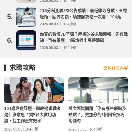
2026.08.03 ｜ 104小編
115分科測驗8/3公告成績！最低錄取分數、五標
5.
級距、回流名額、填志願攻略一次看｜104落點
分析
2026.08.03 ｜ 104小編
你真的看懂JD了嗎？解析矽谷求職邏輯「先有職
6.
缺，再有履歷」4區塊找出高薪籌碼
2026.08.03 ｜ 104小編
求職攻略
更多訂閱內容
104處理過履歷、聯絡過求職者
英文面試問題「你有哪些優點及
是什麼意思？揭密4大實用功
缺點？」更加分的6招回答技巧
能，找工作更有效率
附例句
2026.08.05 | 104小編
2026.08.03 | 104小編