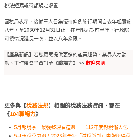
稅法短漏報稅額規定處置。
國稅局表示，後備軍人召集優待條例施行期間自去年起實施
八年，至2030年12月31日止，在年限屆期前半年，行政院
可視情況延長一次，並以八年為限。
【產業新訊】
若您願意提供更多的產業趨勢、業界人才動
態、工作機會等資訊至
《職場力》
>>
歡迎來函
更多與【
稅務法規
】相關的稅務法務資訊，都在
《
104職場力
》
5月報稅季，最強整理看這邊！｜112年度報稅懶人包
5月報稅季開跑！2023年最新「減稅新制」申報所得稅