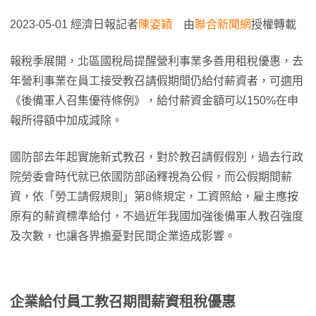
2023-05-01 經濟日報記者
陳姿穎
由
聯合新聞網
授權轉載
報稅季展開，北區國稅局提醒營利事業多善用租稅優惠，去
年營利事業在員工接受教召請假期間仍給付薪資者，可適用
《後備軍人召集優待條例》，給付薪資金額可以150%在申
報所得額中加成減除。
國防部去年起實施新式教召，對於教召請假假別，過去行政
院勞委會時代就已依國防部函釋視為公假，而公假期間薪
資，依「勞工請假規則」第8條規定，工資照給，雇主應按
原有的薪資標準給付，不過近年我國加強後備軍人教召強度
及次數，也讓各界擔憂對民間企業造成影響。
企業給付員工教召期間薪資租稅優惠