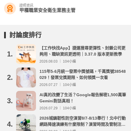
證照資訊
甲種職業安全衛生業務主管
討論度排行
【工作快找App】捷運搜尋更彈性、封鎖公司更
1.
夠用、職缺資訊更透明｜3.37.0 版本更新教學
2026.08.03 ｜ 104小編
115年5-6月統一發票中獎號碼，千萬獎號38548
2.
029！發票兌獎期限、如何領獎一次看
2026.07.27 ｜ 104小編
AI真的改變了生活？Google報告解密1,500萬筆
3.
Gemini對話真相！
2026.07.29 ｜ 104小編
2026城鎮韌性防空演習8/7-8/13舉行！北中行動
4.
網路降速演練有什麼限制？演習時間及管制注意
事項整理