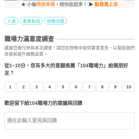
★ 小編
精選專欄
，趕快追起來！ ▶
點我馬上去
人資
產業新訊
稅務法規
職場力滿意度調查
感謝您撥冗參與本次調查！請您在問卷中提供寶貴意見，以幫助我們
改善和提升服務品質。
從1~10分，您有多大的意願推薦「104職場力」給親朋好
友？
1
2
3
4
5
6
7
8
9
10
歡迎留下給104職場力的建議與回饋