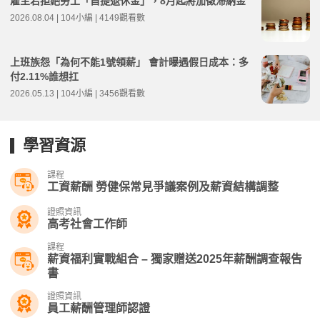
雇主若拒絕勞工「自提退休金」，8月起將加徵滯納金
2026.08.04 | 104小編 | 4149觀看數
上班族怨「為何不能1號領薪」 會計曝遇假日成本：多
付2.11%誰想扛
2026.05.13 | 104小編 | 3456觀看數
學習資源
課程
工資薪酬 勞健保常見爭議案例及薪資結構調整
證照資訊
高考社會工作師
課程
薪資福利實戰組合 – 獨家贈送2025年薪酬調查報告
書
證照資訊
員工薪酬管理師認證