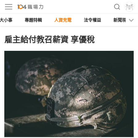
大小事
專題特輯
人資充電
法令權益
新聞現場
雇主給付教召薪資 享優稅