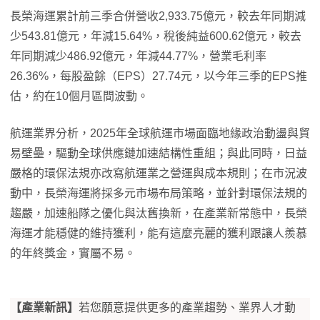
長榮海運累計前三季合併營收2,933.75億元，較去年同期減
少543.81億元，年減15.64%，稅後純益600.62億元，較去
年同期減少486.92億元，年減44.77%，營業毛利率
26.36%，每股盈餘（EPS）27.74元，以今年三季的EPS推
估，約在10個月區間波動。
航運業界分析，2025年全球航運市場面臨地緣政治動盪與貿
易壁壘，驅動全球供應鏈加速結構性重組；與此同時，日益
嚴格的環保法規亦改寫航運業之營運與成本規則；在市況波
動中，長榮海運將採多元市場布局策略，並針對環保法規的
趨嚴，加速船隊之優化與汰舊換新，在產業新常態中，長榮
海運才能穩健的維持獲利，能有這麼亮麗的獲利跟讓人羨慕
的年終獎金，實屬不易。
【產業新訊】
若您願意提供更多的產業趨勢、業界人才動