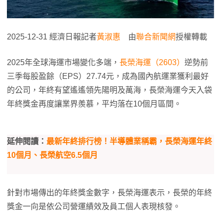
2025-12-31 經濟日報記者
黃淑惠
由
聯合新聞網
授權轉載
2025年全球海運市場變化多端，
長榮海運（2603）
逆勢前
三季每股盈餘（EPS）27.74元，成為國內航運業獲利最好
的公司，年終有望遙遙領先陽明及萬海，長榮海運今天入袋
年終獎金再度讓業界羨慕，平均落在10個月區間。
延伸閱讀：
最新年終排行榜！半導體業稱霸，長榮海運年終
10個月、長榮航空6.5個月
針對市場傳出的年終獎金數字，長榮海運表示，長榮的年終
獎金一向是依公司營運績效及員工個人表現核發。