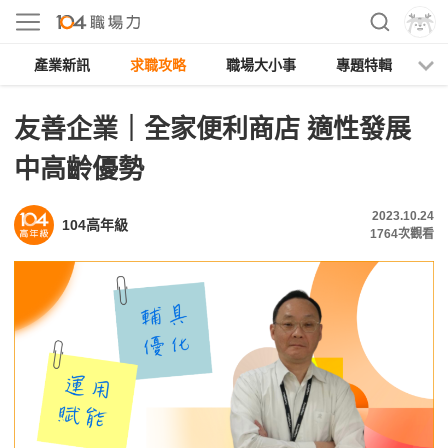
產業新訊
求職攻略
職場大小事
專題特輯
人
友善企業｜全家便利商店 適性發展
中高齡優勢
2023.10.24
104高年級
1764
次觀看