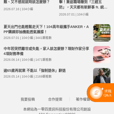
難、又不想屈就時該怎麼辦？
擊！重返職場賺到「三經五
防」，天天都有新鮮事 ft. 統一
2026.07.16 | 104小編
超商人力資源部經理 林宸碩 | 高
2026.07.01 | 104小編
年級不打烊 x 用 AI 點亮第二人
生 EP279
夏天出門也能輕鬆走天下！104高年級攜手ANKER，A
PP購課即抽機能透氣護膝！
2026.07.01 | 104小編 | 3441觀看數
中年若突然離世或失能，家人該怎麼辦？理財作家分享
4項財務準備
2026.06.14 | 104小編 | 1471觀看數
逾65歲再就業 不能以「強制退休」辭退
2026.05.14 | 104小編 | 2169觀看數
我要投稿
合作提案
著作權聲明
本網站為一零四資訊科技股份有限公司創設