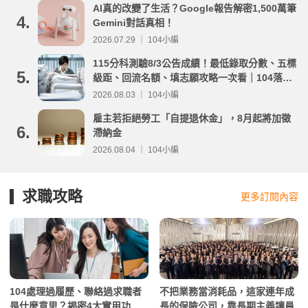
AI真的改變了生活？Google報告解密1,500萬筆
4.
Gemini對話真相！
2026.07.29 ｜ 104小編
115分科測驗8/3公告成績！最低錄取分數、五標
5.
級距、回流名額、填志願攻略一次看｜104落點
分析
2026.08.03 ｜ 104小編
雇主若拒絕勞工「自提退休金」，8月起將加徵
6.
滯納金
2026.08.04 ｜ 104小編
求職攻略
更多訂閱內容
104處理過履歷、聯絡過求職者
不把業務當消耗品，這家連年成
是什麼意思？揭密4大實用功
長的保險公司，靠長期主義讓員