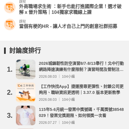
課程
外商職場求生術 ：新手也能打進國際企業！選才破
解 x 晉升策略｜104獨家求職線上課
課程
當個有梗的HR - 讓人才自己上門的創意社群招募
討論度排行
2026城鎮韌性防空演習8/7-8/13舉行！北中行動
1.
網路降速演練有什麼限制？演習時間及管制注意
事項整理
2026.08.03 ｜ 104小編
【工作快找App】捷運搜尋更彈性、封鎖公司更
2.
夠用、職缺資訊更透明｜3.37.0 版本更新教學
2026.08.03 ｜ 104小編
115年5-6月統一發票中獎號碼，千萬獎號38548
3.
029！發票兌獎期限、如何領獎一次看
2026.07.27 ｜ 104小編