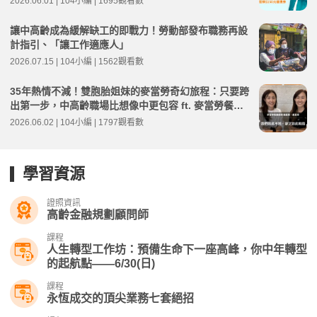
2026.06.01 | 104小編 | 1695觀看數
讓中高齡成為緩解缺工的即戰力！勞動部發布職務再設
計指引、「讓工作適應人」
2026.07.15 | 104小編 | 1562觀看數
35年熱情不減！雙胞胎姐妹的麥當勞奇幻旅程：只要跨
出第一步，中高齡職場比想像中更包容 ft. 麥當勞餐廳
經理 嚴嘉惠、嚴嘉雯 | 高年級不打烊 x 用 AI 點亮第二
2026.06.02 | 104小編 | 1797觀看數
人生 EP275
學習資源
證照資訊
高齡金融規劃顧問師
課程
人生轉型工作坊：預備生命下一座高峰，你中年轉型
的起航點——6/30(日)
課程
永恆成交的頂尖業務七套絕招