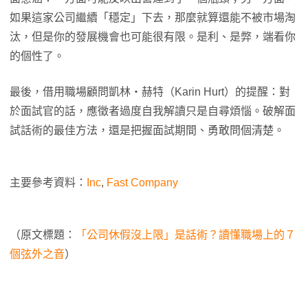
如果這家公司繼續「穩定」下去，那麼就算還能不被市場淘
汰，但是你的發展機會也可能很有限。是利、是弊，端看你
的個性了。
最後，借用職場顧問凱林・赫特（Karin Hurt）的提醒：對
於面試官的話，應徵者過度自我解讀只是自尋煩惱。破解面
試話術的最佳方法，還是把握面試期間、勇敢問個清楚。
主要參考資料：
Inc
,
Fast Company
（原文標題：
「公司休假沒上限」是話術？讀懂職場上的７
個弦外之音
）