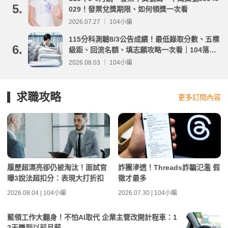
5.
029！發票兌獎期限、如何領獎一次看
2026.07.27 ｜ 104小編
115分科測驗8/3公告成績！最低錄取分數、五標
6.
級距、回流名額、填志願攻略一次看｜104落點
分析
2026.08.03 ｜ 104小編
求職攻略
更多訂閱內容
履歷超漂亮卻仍被淘汰！面試官
詐團滲透！Threads詐騙氾濫 假
曝3說法超扣分：表現大打折扣
徵才最多
2026.08.04 | 104小編
2026.07.30 | 104小編
藍領工作大翻身！不怕AI取代 企業主管改開計程車：1
2天賺到以前月薪