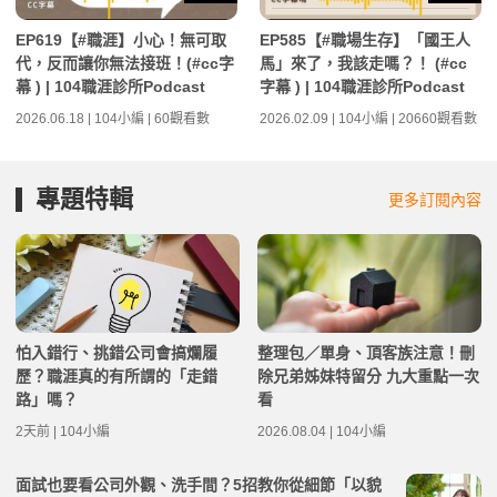
EP619【#職涯】小心！無可取
EP585【#職場生存】「國王人
代，反而讓你無法接班！(#cc字
馬」來了，我該走嗎？！ (#cc
幕 ) | 104職涯診所Podcast
字幕 ) | 104職涯診所Podcast
2026.06.18 | 104小編 | 60觀看數
2026.02.09 | 104小編 | 20660觀看數
專題特輯
更多訂閱內容
怕入錯行、挑錯公司會搞爛履
整理包／單身、頂客族注意！刪
歷？職涯真的有所謂的「走錯
除兄弟姊妹特留分 九大重點一次
路」嗎？
看
2天前 | 104小編
2026.08.04 | 104小編
面試也要看公司外觀、洗手間？5招教你從細節「以貌