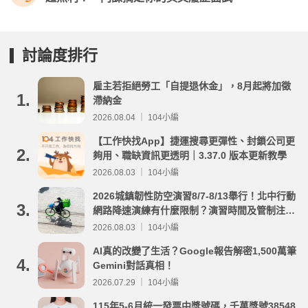
討論度排行
雇主若拒絕勞工「自提退休金」，8月起將加徵
1.
滯納金
2026.08.04 ｜ 104小編
【工作快找App】捷運搜尋更彈性、封鎖公司更
2.
夠用、職缺資訊更透明｜3.37.0 版本更新教學
2026.08.03 ｜ 104小編
2026城鎮韌性防空演習8/7-8/13舉行！北中行動
3.
網路降速演練有什麼限制？演習時間及管制注意
事項整理
2026.08.03 ｜ 104小編
AI真的改變了生活？Google報告解密1,500萬筆
4.
Gemini對話真相！
2026.07.29 ｜ 104小編
115年5-6月統一發票中獎號碼，千萬獎號38548