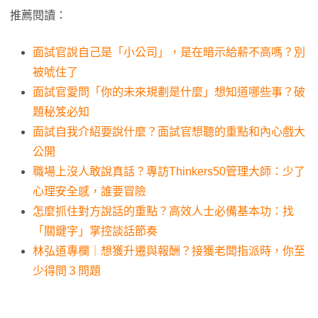
推薦閱讀：
面試官說自己是「小公司」，是在暗示給薪不高嗎？別
被唬住了
面試官愛問「你的未來規劃是什麼」想知道哪些事？破
題秘笈必知
面試自我介紹要說什麼？面試官想聽的重點和內心戲大
公開
職場上沒人敢說真話？專訪Thinkers50管理大師：少了
心理安全感，誰要冒險
怎麼抓住對方說話的重點？高效人士必備基本功：找
「關鍵字」掌控談話節奏
林弘道專欄｜想獲升遷與報酬？接獲老闆指派時，你至
少得問３問題