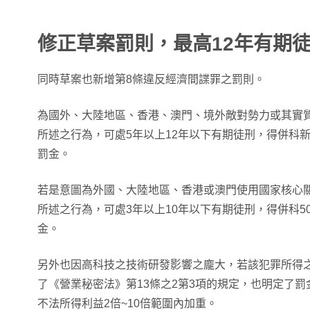
修正草案罰則，最高12年有期
同時草案也新增第8條違反經濟間諜罪之罰則。
為國外、大陸地區、香港、澳門、境外敵對勢力或其實
所述之行為，可處5年以上12年以下有期徒刑，得併科新
罰金。
若是意圖為外國、大陸地區、香港或澳門使用國家核心
所述之行為，可處3年以上10年以下有期徒刑，得併科50
金。
另外也因高科技之技術研發影響之龐大，若該犯罪所得
了《營業秘密法》第13條之2第3項的規定，也明定了
不法所得利益2倍~10倍範圍內加重。