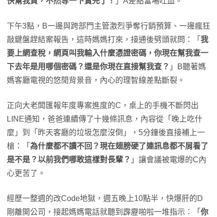
快幫我買，不然等一下賣完了！
」A差點當場吐血。
下午3點，B一邊與跨部門主管激烈爭奪行銷預算、一邊瘋狂
敲鍵盤趕結案報告，這時媽媽打來，接通後劈頭就問：「
我
要上網查稅，網頁叫我輸入什麼憑證密碼，你現在幫我查一
下去年是用哪個密碼？還是你現在直接幫我查？
」B聽著媽
媽客廳電視的悠閒背景音，內心的理智線差點斷裂。
正向大老闆匯報年度專案進度的C，桌上的手機不斷閃出
LINE通知，爸爸連續傳了十幾條訊息，內容從「晚上吃什
麼」到「昨天客廳的垃圾怎麼沒倒」，5分鐘後直接補上一
槍：「
為什麼都不讀不回？現在翅膀硬了連訊息都不屑看了
是不是？以前我們哪敢這樣對長輩？
」讓會議被電爆的C內
心更苦了。
經歷一整週的改Code地獄，週五晚上10點半，快爆肝的D
剛離開公司，接起媽媽電話就聽到霹靂啪啦一堆指示：「
你