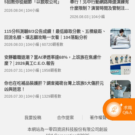
5招教你從細節「以貌取公司」
舉行！北中行動網路降速演練有
什麼限制？演習時間及管制注意
2026.08.04 | 104小編
事項整理
2026.08.03 | 104小編
115分科測驗8/3公告成績！最低錄取分數、五標級距、
回流名額、填志願攻略一次看｜104落點分析
2026.08.03 | 104小編 | 60720觀看數
安靜離職退潮？當AI滲透率達68%，上班族在焦慮什
麼？│2026員工C.E.O.報告
2026.07.31 | 104小編 | 1958觀看數
你也在吃補品裝護肝？調查揭密台灣上班族5大傷肝元
凶與迷思！
2026.07.30 | 104小編 | 1329觀看數
我要投稿
合作提案
著作權聲明
本網站為一零四資訊科技股份有限公司創設