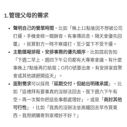
1.管理父母的需求
聲明自己的營業時間
，比如「晚上11點後因不想被公司
打擾，手機會統一關靜音，有事傳訊息，隔天會優先回
覆」，就算對方一時不察還打，至少當下不受干擾。
主動匯報排程，安排事務的優先順序
，比如提前告知
「下週二早上、週四下午公司都有大專案會議，有什麼
事晚上7點後再打給我；O月O號要出差，有安排家庭聚
會或其他請避開這天」。
面對需求
可以採用「
延期交付，但給出明確承諾
」，比
如「這禮拜有要事真的沒辦法回去，我下週六下午有
空，再一次幫你把這些事都處理好」，或是「
商討其他
可行性
」，比如「我真的沒辦法坐高鐵回去早市買東
西，我用網購寄到家裡好不好？」