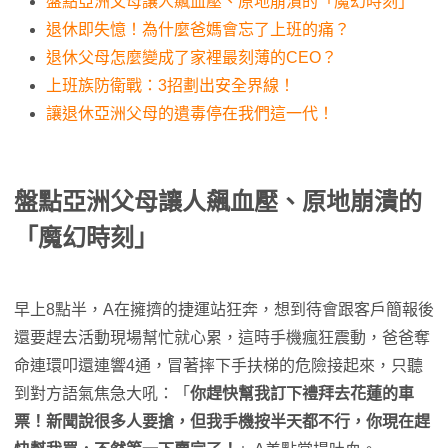
盤點亞洲父母讓人飆血壓、原地崩潰的「魔幻時刻」
退休即失憶！為什麼爸媽會忘了上班的痛？
退休父母怎麼變成了家裡最刻薄的CEO？
上班族防衛戰：3招劃出安全界線！
讓退休亞洲父母的遺毒停在我們這一代！
盤點亞洲父母讓人飆血壓、原地崩潰的
「魔幻時刻」
早上8點半，A在擁擠的捷運站狂奔，想到待會跟客戶簡報後
還要趕去活動現場幫忙就心累，這時手機瘋狂震動，爸爸奪
命連環叩還連響4通，冒著摔下手扶梯的危險接起來，只聽
到對方語氣焦急大吼：「
你趕快幫我訂下禮拜去花蓮的車
票！新聞說很多人要搶，但我手機按半天都不行，你現在趕