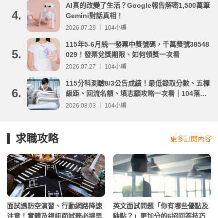
AI真的改變了生活？Google報告解密1,500萬筆
4.
Gemini對話真相！
2026.07.29 ｜ 104小編
115年5-6月統一發票中獎號碼，千萬獎號38548
5.
029！發票兌獎期限、如何領獎一次看
2026.07.27 ｜ 104小編
115分科測驗8/3公告成績！最低錄取分數、五標
6.
級距、回流名額、填志願攻略一次看｜104落點
分析
2026.08.03 ｜ 104小編
求職攻略
更多訂閱內容
面試遇防空演習、行動網路降速
英文面試問題「你有哪些優點及
注意！實體及視訊面試務必提早
缺點？」更加分的6招回答技巧