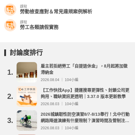
課程
勞動檢查應對＆常見違規案例解析
課程
勞工各類請假實務
討論度排行
雇主若拒絕勞工「自提退休金」，8月起將加徵
1.
滯納金
2026.08.04 ｜ 104小編
【工作快找App】捷運搜尋更彈性、封鎖公司更
2.
夠用、職缺資訊更透明｜3.37.0 版本更新教學
2026.08.03 ｜ 104小編
2026城鎮韌性防空演習8/7-8/13舉行！北中行動
3.
網路降速演練有什麼限制？演習時間及管制注意
事項整理
2026.08.03 ｜ 104小編