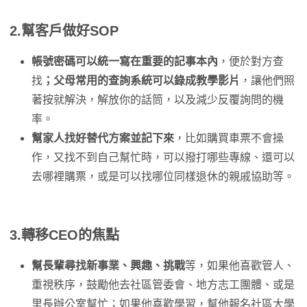
2.幫客戶做好SOP
帳號密碼可以統一寫在重要的記事本內
，便於對方查
找
；父母常用的查詢系統可以錄成教學影片
，讓他們照
著按就解決，解放你的話筒，以及減少反覆詢問的機
率。
幫家人找好替代方案並記下來
，比如購買車票不會操
作，又找不到自己幫忙時，可以撥打哪些專線、還可以
去哪裡購票，或是可以找哪位同樣退休的親戚協助等。
3.轉移CEO的焦點
幫長輩尋找新事業、興趣、挑戰
等，如果他喜歡管人、
重視秩序，鼓勵他去社區管委會、地方志工團體、或是
里長辦公室幫忙；如果他喜歡學習，幫他報名社區大學