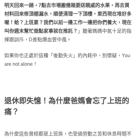
明天回來一趟，7點去市場搬幾箱要送親戚的水果，再去買
材料回來修頂棚漏水，順便清理一下頂樓，東西現在堆好多
喔！蛤？上班累？我們以前一邊工作一邊把你們養大，現在
叫你週末幫忙做點家事就在推託？
」聽著媽媽中氣十足的指
揮跟訓斥，D差點爆血管中風。
如果你也正處於這種「後勤失火」的內耗中，別懷疑，You
are not alone！
退休即失憶！為什麼爸媽會忘了上班的
痛？
為什麼這些曾經都是上班族，也受過勞動之苦和休息時間不