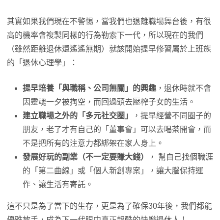
其實如果我們現在不警惕，當我們也退離職場舞台後，有很
高的機率會複製同樣的行為勒索下一代，所以現在的我們
（雖然距離退休還遙遙無期）就該開始提早修習屬於上班族
的「退休心理學」：
提早培養「與職稱、公司無關」的興趣
，退休時就不會
因靈魂一夕被掏空，而回過頭去壓榨子女的生活。
建立職場之外的「多元社交圈」
，提早經營不同圈子的
朋友，老了才有自己的「董事會」可以去喝茶開會，而
不是把所有的注意力都綁架在家人身上。
發展好玩的副業（不一定要賺大錢）
， 幫自己找個職涯
的「第二曲線」或「個人新創專案」，讓大腦保持運
作、讓生活有寄託。
這不只是為了當下的生存，更是為了確保30年後，我們都能
優雅放手，成為下一代眼中真正超酷的快樂退休人！