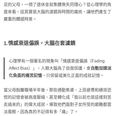
足的父母，一領了退休金就集體喪失同理心？從心理學的角
度來看，這其實是大腦的濾鏡與時間的魔術，讓他們產生了
嚴重的體感時差。
1.情感衰退偏誤，大腦在套濾鏡
心理學有一個著名的現象叫「情感衰退偏誤（Fading
Affect Bias）」，人類大腦為了自我保護，會
自動加速淡
化負面的痛苦記憶
，只保留或美化正面的成就記憶。
當父母脫離職場半年後，那些通勤焦慮、上班疲憊和績效恐
慌的記憶會被高度壓縮、甚至轉化成「我以前也是這樣刻苦
走過來的」的偉大成就，導致他們面對子女所受的磨難都雲
淡風輕，因為真的不記得有多「痛」了。