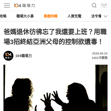
攻略
職場大小事
專題特輯
人資充電
法令權益
爸媽退休彷彿忘了我還要上班？用職
場3招終結亞洲父母的控制欲遺毒！
2026.06.10
104職場力
3402
次觀看