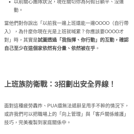
以前關心團隊狀況，現在關切你為何假日躺平、沒運
動。
當他們對你說出「以前我一邊上班還能一邊OOOO（自行帶
入），為什麼你現在光是上班就喊累？你應該要OOOO才
對」時，其實是
試圖透過「我指揮、你行動」的互動，確認
自己至少在這個家依然有分量、依然被在乎
。
上班族防衛戰：3招劃出安全界線！
面對這種疲勞轟炸、PUA還無法遞辭呈甩手不幹的情況下，
或許我們可以把職場上的「向上管理」與「客戶關係維護」
技巧，完美複製到家庭關係中。