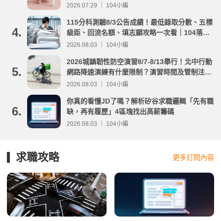
2026.07.29 ｜ 104小編
115分科測驗8/3公告成績！最低錄取分數、五標
4.
級距、回流名額、填志願攻略一次看｜104落點
分析
2026.08.03 ｜ 104小編
2026城鎮韌性防空演習8/7-8/13舉行！北中行動
5.
網路降速演練有什麼限制？演習時間及管制注意
事項整理
2026.08.03 ｜ 104小編
你真的看懂JD了嗎？解析矽谷求職邏輯「先有職
6.
缺，再有履歷」4區塊找出高薪籌碼
2026.08.03 ｜ 104小編
求職攻略
更多訂閱內容