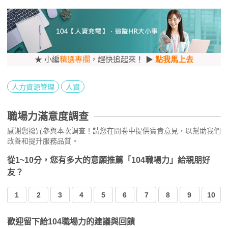
★ 小編
精選專欄
，趕快追起來！ ▶
點我馬上去
人力資源管理
人資
職場力滿意度調查
感謝您撥冗參與本次調查！請您在問卷中提供寶貴意見，以幫助我們
改善和提升服務品質。
從1~10分，您有多大的意願推薦「104職場力」給親朋好
友？
1
2
3
4
5
6
7
8
9
10
歡迎留下給104職場力的建議與回饋