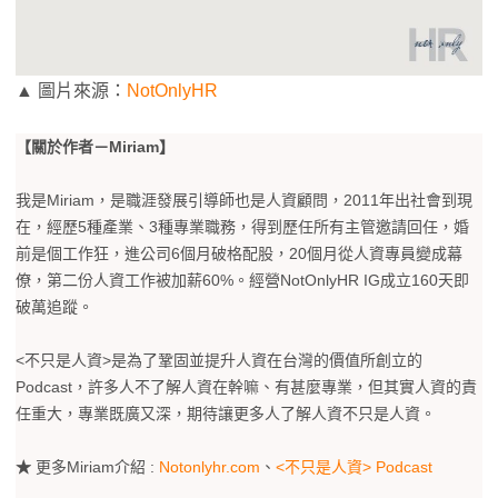
▲ 圖片來源：
NotOnlyHR
【關於作者－Miriam】
我是Miriam，是職涯發展引導師也是人資顧問，2011年出社會到現
在，經歷5種產業、3種專業職務，得到歷任所有主管邀請回任，婚
前是個工作狂，進公司6個月破格配股，20個月從人資專員變成幕
僚，第二份人資工作被加薪60%。經營NotOnlyHR IG成立160天即
破萬追蹤。
<不只是人資>是為了鞏固並提升人資在台灣的價值所創立的
Podcast，許多人不了解人資在幹嘛、有甚麼專業，但其實人資的責
任重大，專業既廣又深，期待讓更多人了解人資不只是人資。
★
更多Miriam介紹 :
Notonlyhr.com
、
<不只是人資> Podcast