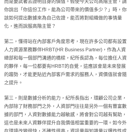
而是要試著去證明自身的價值。假使今天公司高階主管，請
你說出「你這份工作，能為公司帶來的價值多少？」時，你
該如何提出數據來為自己佐證，能否將對組織做的事情量
化，進而說服高階主管？
第二，懂得站在內部客戶角度思考，現在許多公司都有設置
人力資源業務夥伴HRBT(HR Business Partner)，作為人資
總部和每一個部門溝通的橋樑，紀所長認為，每位擔任人資
的夥伴，每一位都要有HRBT的自覺，這應該會是未來發展
的趨勢，才能更貼近內部客戶需求的服務人，資價值就會隨
之提升。
第三，則是數據分析的能力，紀所長指出，環顧公司企業，
內部除了財務部門之外，人資部門往往是另外一個有豐富數
據的部門，人資對數據能力越敏感，將會對公司越有幫助，
這也是未來人資夥伴提升自我價值相當重要的一環。如今外
在環境改變很快，不確性很高，資訊量與知識量以爆炸性成