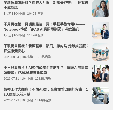
業績低潮怎麼熬？過來人叮嚀「別想著成交」：把握微
小成就感
1天前 | 104小編 | 1040觀看數
不用再從第一頁讀到最後一頁！手把手教你用Gemini
Notebook準備「iPAS AI應用規劃師」考試筆記
1天前 | 104小編 | 1189觀看數
不敢獨自搭機？新興職業「陪飛」掀討論 她曝成就感：
把焦慮變安心
2026.08.04 | 104小編 | 1651觀看數
不再只看影片！AI如何顛覆企業培訓？「圍繞AI設計學
習體驗」成2026職場新顯學
2026.07.31 | 104小編 | 1282觀看數
藍領工作大翻身！不怕AI取代 企業主管改開計程車：1
2天賺到以前月薪
2026.07.29 | 104小編 | 1814觀看數