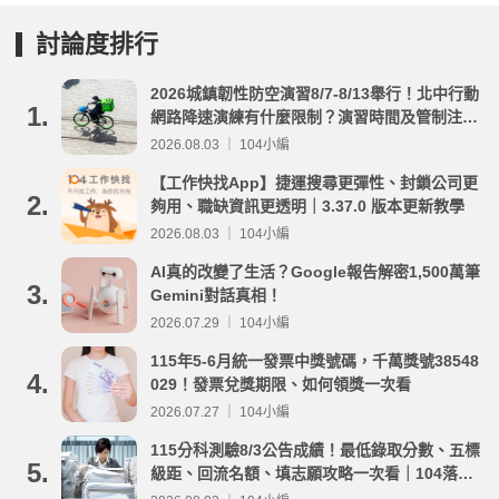
討論度排行
2026城鎮韌性防空演習8/7-8/13舉行！北中行動
1.
網路降速演練有什麼限制？演習時間及管制注意
事項整理
2026.08.03 ｜ 104小編
【工作快找App】捷運搜尋更彈性、封鎖公司更
2.
夠用、職缺資訊更透明｜3.37.0 版本更新教學
2026.08.03 ｜ 104小編
AI真的改變了生活？Google報告解密1,500萬筆
3.
Gemini對話真相！
2026.07.29 ｜ 104小編
115年5-6月統一發票中獎號碼，千萬獎號38548
4.
029！發票兌獎期限、如何領獎一次看
2026.07.27 ｜ 104小編
115分科測驗8/3公告成績！最低錄取分數、五標
5.
級距、回流名額、填志願攻略一次看｜104落點
分析