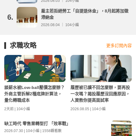
2026.08.03 ｜ 104小編
雇主若拒絕勞工「自提退休金」，8月起將加徵
6.
滯納金
2026.08.04 ｜ 104小編
求職攻略
更多訂閱內容
談薪水被Low-ball壓價怎麼辦？
履歷被已讀不回怎麼辦，要再投
外商主管拆解2種底牌計算法，
一次嗎？揭投履歷沒回應原因，
量化轉職成本
人資教你提高面試率
2天前 | 104小編
2026.08.05 | 104小編
缺工時代 零售業轉型打 「效率戰」
2026.07.30 | 104小編 | 1558觀看數