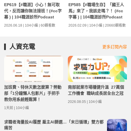
EP619【#職涯】小心！無可取
EP585【#職場生存】「國王人
代，反而讓你無法接班！(#cc字
馬」來了，我該走嗎？！ (#cc
幕 ) | 104職涯診所Podcast
字幕 ) | 104職涯診所Podcast
2026.06.18 | 104小編 | 60觀看數
2026.02.09 | 104小編 | 20660觀看數
人資充電
更多訂閱內容
加班費、特休天數怎麼算？勞動
南部就業市場穩健升溫 27萬個
部「1分鐘懶人包影片」手把手
工作機會 職缺成長居全台之冠
教你用系統輕鬆算！
2026.08.05 | 104小編
1天前 | 104小編
求職者海量投AI履歷 雇主AI篩選…「末日循環」雙方都
痛苦