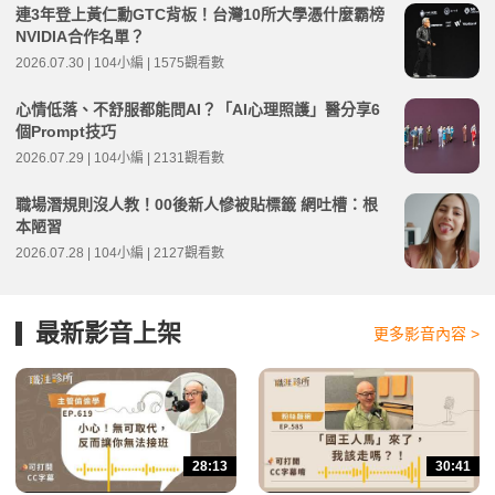
連3年登上黃仁勳GTC背板！台灣10所大學憑什麼霸榜
NVIDIA合作名單？
2026.07.30 | 104小編 | 1575觀看數
心情低落、不舒服都能問AI？「AI心理照護」醫分享6
個Prompt技巧
2026.07.29 | 104小編 | 2131觀看數
職場潛規則沒人教！00後新人慘被貼標籤 網吐槽：根
本陋習
2026.07.28 | 104小編 | 2127觀看數
最新影音上架
更多影音內容 >
28:13
30:41