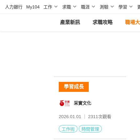
人力銀行
My104
工作
求職
職涯
測驗
學習
產業新訊
求職攻略
職場大
學習成長
采實文化
2026.01.01 ｜
2311
次觀看
工作術
時間管理