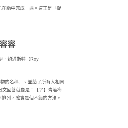
先在腦中完成一遍。這正是「擬
容容
伊．鮑邁斯特（Roy
生物的名稱」。並給了所有人相同
日文回答就像是：【ア】青若梅
序排列，確實是個不錯的方法。