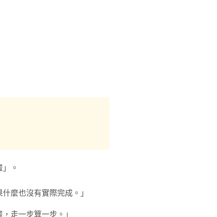
畫」。
果什麼也沒有實際完成。」
畫，走一步算一步。」