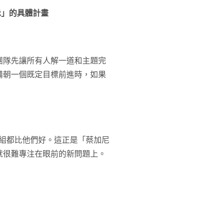
示」的具體計畫
團隊先讓所有人解一道和主題完
備朝一個既定目標前進時，如果
】組都比他們好。這正是「蔡加尼
就很難專注在眼前的新問題上。