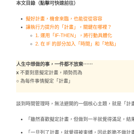
本文目錄（點擊可快速前往）
擬好計畫，機會來臨，也能從從容容
讓執行力提升的「計畫」，關鍵在哪裡？
1. 運用「IF-THEN」，將行動具體化
2. 在 IF 的部分加入「時間」和「地點」
人生中想做的事，一件都不放棄⋯⋯
x
不要刻意擬定計畫，順勢而為
○
為每件事情擬定「計畫」
談到時間管理時，無法避開的一個核心主題，就是「計
「雖然喜歡擬定計畫，但做到一半就覺得滿足，結
「一旦列了計畫，就覺得被束縛，因此乾脆不做計