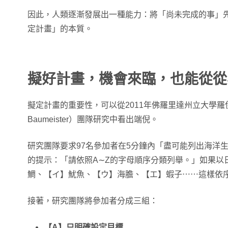
因此，人類逐漸發展出一種能力：將「尚未完成的事」
定計畫」的本質。
擬好計畫，機會來臨，也能從從
擬定計畫的重要性，可以從2011年佛羅里達州立大學羅
Baumeister）團隊研究中看出端倪。
研究團隊要求97名參加者在5分鐘內「盡可能列出海洋
的提示：「請依照A∼Z的字母順序分類列舉。」如果以
鯛、【イ】魷魚、【ウ】海膽、【エ】蝦子⋯⋯這樣依
接著，研究團隊將參加者分成三組：
【A】只明確設定目標