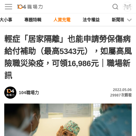
大小事
專題特輯
人資充電
法令權益
新聞現場
輕症「居家隔離」也能申請勞保傷病
給付補助（最高5343元），如屬高風
險職災染疫，可領16,986元｜職場新
訊
2022.05.06
104職場力
29987
次觀看