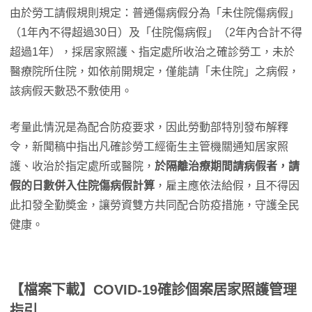
由於勞工請假規則規定：普通傷病假分為「未住院傷病假」
（1年內不得超過30日）及「住院傷病假」（2年內合計不得
超過1年），採居家照護、指定處所收治之確診勞工，未於
醫療院所住院，如依前開規定，僅能請「未住院」之病假，
該病假天數恐不敷使用。
考量此情況是為配合防疫要求，因此勞動部特別發布解釋
令，新聞稿中指出凡確診勞工經衛生主管機關通知居家照
護、收治於指定處所或醫院，
於隔離治療期間請病假者，請
假的日數併入住院傷病假計算
，雇主應依法給假，且不得因
此扣發全勤奬金，讓勞資雙方共同配合防疫措施，守護全民
健康。
【檔案下載】COVID-19確診個案居家照護管理
指引