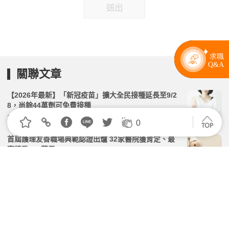
送出
關聯文章
【2026年最新】「新冠疫苗」擴大全民接種延長至9/2
8，尚餘44萬劑可免費接種
2026.07.28 | 104小編 | 8794觀看數
0
首屆護理友善職場典範認證出爐 32家醫院獲肯定、最
高獎勵200萬元
2026.03.23 | 104小編 | 2355觀看數
連假過後忽冷忽熱，感冒、過敏一次來？「肺腸軸」3
道防線提高免疫力
2026.04.09 | 104小編 | 1395觀看數
咳嗽不一定全是因為感冒！醫揭「1罕病」多從喉嚨感