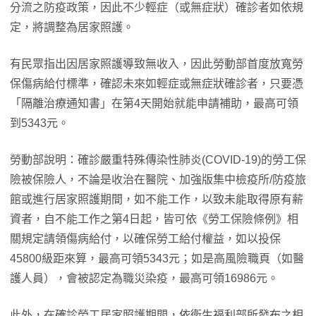
分流之防疫政策，因此不少輕症（或無症狀）確診者如依規
定，將調整為居家照護。
有民眾指出因居家照護導致無收入，因此勞動部首度放寬勞
保傷病給付標準，確認未來如輕症或無症狀確診者，只要憑
「隔離治療通知書」在第4天開始就能申請補助，最高可領
到5343元。
勞動部說明：確診嚴重特殊傳染性肺炎(COVID-19)的勞工保
險被保險人，不論是收治在醫院、加強版集中檢疫所/防疫旅
館或進行居家照護期間，如不能工作，以致未能取得原有薪
資者，自不能工作之第4日起，皆可依《勞工保險條例》相
關規定請領傷病給付，以確保勞工給付權益，如以投保
45800級距來算，最高可領5343元；如是高風險職頁（如醫
護人員），會被認定為職災染疫，最高可領16986元。
此外，在確診勞工居家照護期間，依衛生福利部所發布之相