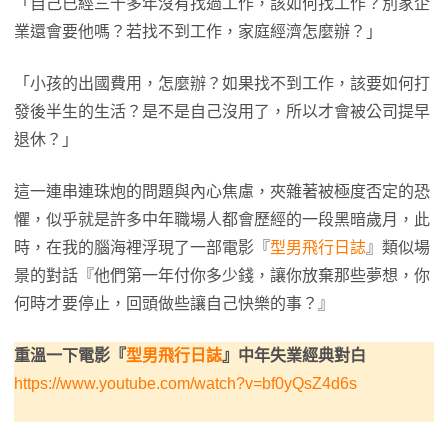
「自己已經三十多年沒有找過工作，該如何找工作？別家企
業還會要他嗎？若找不到工作，家庭經濟怎麼辦？」
「小孩的出國費用，怎麼辦？如果找不到工作，該要如何打
發後半生的生活？是不是自己沒用了，所以才會被公司提早
退休？」
這一連串連珠炮的問題與內心焦慮，夾雜著被極度否定的恐
懼，似乎就是許多中年職場人都會歷經的一段黑暗歲月，此
時，在我的腦海裡浮現了一部電影『
型男飛行日誌
』類似場
景的對話『他們第一年付你多少錢，讓你放棄那些夢想，你
何時才要停止，回頭做些讓自己快樂的事？』
重溫一下電影『
型男飛行日誌
』中年失業
經典
對白
https://www.youtube.com/watch?v=bf0yQsZ4d6s