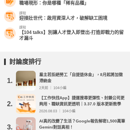
職場現形：你是哪種「稀有品種」
課程
迎接壯世代：啟用資深人才，破解缺工困境
課程
【104 talks】別讓人才登入即登出-打造即戰力的留
才漏斗
討論度排行
雇主若拒絕勞工「自提退休金」，8月起將加徵
1.
滯納金
2天前 ｜ 104小編
【工作快找App】捷運搜尋更彈性、封鎖公司更
2.
夠用、職缺資訊更透明｜3.37.0 版本更新教學
2026.08.03 ｜ 104小編
AI真的改變了生活？Google報告解密1,500萬筆
3.
Gemini對話真相！