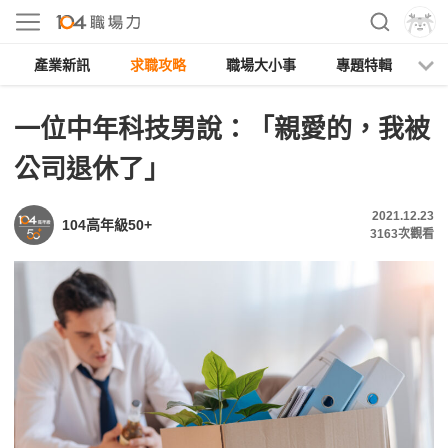
產業新訊
求職攻略
職場大小事
專題特輯
人
一位中年科技男說：「親愛的，我被
公司退休了」
2021.12.23
104高年級50+
3163
次觀看