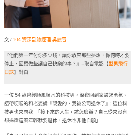
文 /
104 資深副總經理 吳麗雪
『他們第一年付你多少錢，讓你放棄那些夢想，你何時才要
停止，回頭做些讓自己快樂的事？』--取自電影【
型男飛行
日誌
】對白
一位 54 歲曾經順風順水的科技男，深夜回到家鼓起勇氣、
語帶哽咽的和老婆說『親愛的，我被公司退休了』; 這位科
技男也來問我 :「接下來的人生，該怎麼辦？自己從來沒有
想過還這麼年輕就要退休，退休也非他自願」