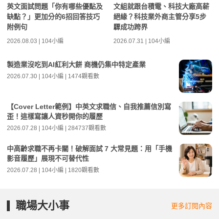
英文面試問題「你有哪些優點及
文組就跟台積電、科技大廠高薪
缺點？」更加分的6招回答技巧
絕緣？科技業外商主管分享5步
附例句
驟成功跨界
2026.08.03 | 104小編
2026.07.31 | 104小編
製造業沒吃到AI紅利大餅 商機仍集中特定產業
2026.07.30 | 104小編 | 1474觀看數
【Cover Letter範例】中英文求職信、自我推薦信別寫
歪！這樣寫讓人資秒開你的履歷
2026.07.28 | 104小編 | 284737觀看數
中高齡求職不再卡關！破解面試 7 大常見題：用「手機
影音履歷」展現不可替代性
2026.07.28 | 104小編 | 1820觀看數
職場大小事
更多訂閱內容