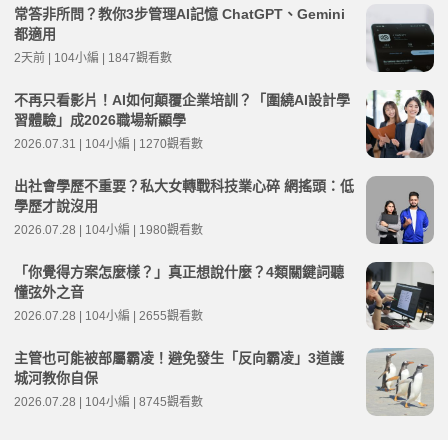
常答非所問？教你3步管理AI記憶 ChatGPT、Gemini
都適用
2天前 | 104小編 | 1847觀看數
不再只看影片！AI如何顛覆企業培訓？「圍繞AI設計學
習體驗」成2026職場新顯學
2026.07.31 | 104小編 | 1270觀看數
出社會學歷不重要？私大女轉戰科技業心碎 網搖頭：低
學歷才說沒用
2026.07.28 | 104小編 | 1980觀看數
「你覺得方案怎麼樣？」真正想說什麼？4類關鍵詞聽
懂弦外之音
2026.07.28 | 104小編 | 2655觀看數
主管也可能被部屬霸凌！避免發生「反向霸凌」3道護
城河教你自保
2026.07.28 | 104小編 | 8745觀看數