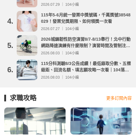
2026.07.29 ｜ 104小編
115年5-6月統一發票中獎號碼，千萬獎號38548
4.
029！發票兌獎期限、如何領獎一次看
2026.07.27 ｜ 104小編
2026城鎮韌性防空演習8/7-8/13舉行！北中行動
5.
網路降速演練有什麼限制？演習時間及管制注意
事項整理
2026.08.03 ｜ 104小編
115分科測驗8/3公告成績！最低錄取分數、五標
6.
級距、回流名額、填志願攻略一次看｜104落點
分析
2026.08.03 ｜ 104小編
求職攻略
更多訂閱內容