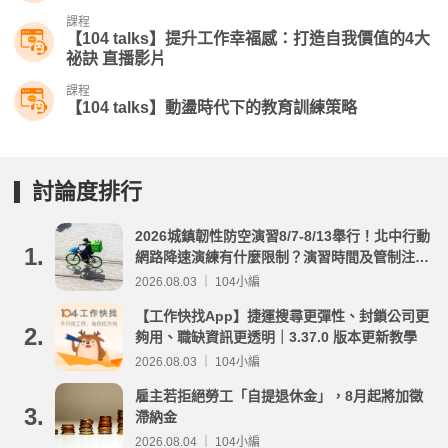
課程
【104 talks】提升工作幸福感：打造自我價值的4大
祕訣 直播影片
課程
【104 talks】動盪時代下的教育訓練策略
討論度排行
2026城鎮韌性防空演習8/7-8/13舉行！北中行動
1.
網路降速演練有什麼限制？演習時間及管制注意
事項整理
2026.08.03 ｜ 104小編
【工作快找App】捷運搜尋更彈性、封鎖公司更
2.
夠用、職缺資訊更透明｜3.37.0 版本更新教學
2026.08.03 ｜ 104小編
雇主若拒絕勞工「自提退休金」，8月起將加徵
3.
滯納金
2026.08.04 ｜ 104小編