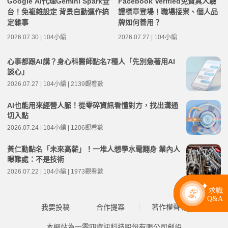
Google AI代理Gemini Spark登
Facebook Verified免費真人驗
台！免複雜設定 背景自動運作搞
證標章登場！職場接案、個人品
定雜事
牌如何善用？
2026.07.30 | 104小編
2026.07.27 | 104小編
心事都跟AI講？身心科醫師點名7種人「先別急著用AI
談心」
2026.07.27 | 104小編 | 2139觀看數
AI也能用來經營人脈！從零碎資訊看懂對方，找出溝通
切入點
2026.07.24 | 104小編 | 1206觀看數
黃仁勳點名「未來高薪」！一堆人想學水電翻身 業內人
曝難處：不是技術
2026.07.22 | 104小編 | 1973觀看數
我要投稿
合作提案
著作權聲明
本網站為一零四資訊科技股份有限公司創設