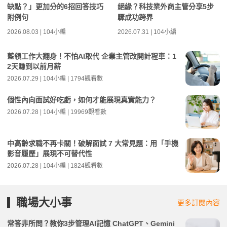
缺點？」更加分的6招回答技巧
絕緣？科技業外商主管分享5步
附例句
驟成功跨界
2026.08.03 | 104小編
2026.07.31 | 104小編
藍領工作大翻身！不怕AI取代 企業主管改開計程車：1
2天賺到以前月薪
2026.07.29 | 104小編 | 1794觀看數
個性內向面試好吃虧，如何才能展現真實能力？
2026.07.28 | 104小編 | 19969觀看數
中高齡求職不再卡關！破解面試 7 大常見題：用「手機
影音履歷」展現不可替代性
2026.07.28 | 104小編 | 1824觀看數
職場大小事
更多訂閱內容
常答非所問？教你3步管理AI記憶 ChatGPT、Gemini