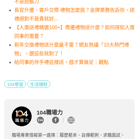
不是刮鬍刀
長官升遷、客戶交際 禮物怎麼挑？金牌業務告訴你，送
禮絕對不是貴就好...
【入厝送禮精選100+】喬遷禮物送什麼？如何得知入厝
同事的需要？
新年交換禮物送什麼最不雷？網友熱議「10大熱門禮
物」，選這些就對了！
給同事的伴手禮這樣送，戲才算做足｜觀點
104學習
生活理財
104職場力
職場專業情報第一選擇：履歷範本、自傳範例、求職面試、