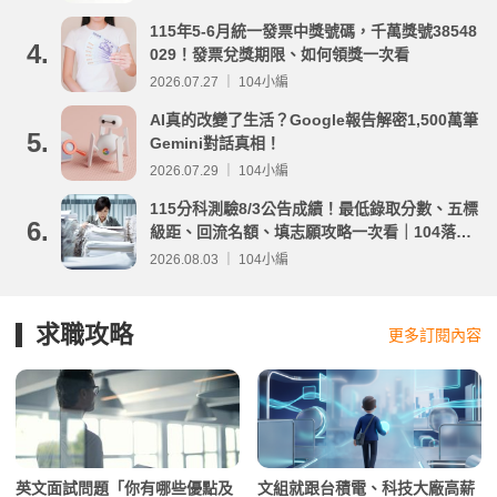
115年5-6月統一發票中獎號碼，千萬獎號38548
4.
029！發票兌獎期限、如何領獎一次看
2026.07.27 ｜ 104小編
AI真的改變了生活？Google報告解密1,500萬筆
5.
Gemini對話真相！
2026.07.29 ｜ 104小編
115分科測驗8/3公告成績！最低錄取分數、五標
6.
級距、回流名額、填志願攻略一次看｜104落點
分析
2026.08.03 ｜ 104小編
求職攻略
更多訂閱內容
英文面試問題「你有哪些優點及
文組就跟台積電、科技大廠高薪