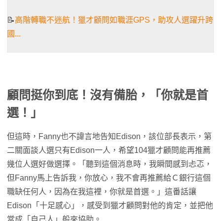
📝
高階轉職不迷航！獵才顧問如職涯GPS，助攻人選躍升跨
國...
顧問挺你到底！沒有備胎，「你就是首
選！」
但這時，Fanny也不諱言地告知Edison，該位部長表示，第
二關面談人選只有Edison一人，希望104獵才顧問能再推薦
幾位人選好做選擇。「聽到這個消息時，我瞬間感到忐忑，
但Fanny馬上告訴我，你放心，我不會再推薦給Ｃ銀行這個
職缺任何人，因為在我這裡，你就是首選。」這番話讓
Edison「十足感心」，感受到獵才顧問對他的肯定，並把他
當成「自己人」般來協助。