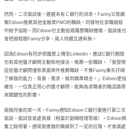
然而，二次面試後，遲遲未有Ｃ銀行的消息。Fanny又陸續
幫Edison推薦其他金融業PMO的職缺，同樣地在求職過程
中給予協助，而Edison也主動投遞履歷職缺應徵，面談後也
會把過程跟Fanny分享，兩人持續互通有無。
因為Edison有同步把履歷上傳至Linkedin，應試C銀行期間
也有其他獵才顧問主動和他接洽，推薦一些職缺，「我發現
這些獵才顧問僅依表面條件推薦職缺，不像Fanny事先仔細
了解我的能力、背景、需求，做到精準媒合。」Edison更加
確信，一位真正用心的獵才顧問，能夠為求職者的職涯路帶
來關鍵性的影響。
兩個月後的某一天，Fanny通知Edison C銀行要進行第三次
面談，面試官是處長級（相當於副總經理等級）。Edison興
奮之餘想著，通常是應徵的職級到了一定的位階，才會請處