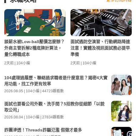
談薪水被Low-ball壓價怎麼辦？
面試遇防空演習、行動網路降速
外商主管拆解2種底牌計算法，
注意！實體及視訊面試務必提早
量化轉職成本
準備
2天前 | 104小編
2天前 | 104小編
104處理過履歷、聯絡過求職者是什麼意思？揭密4大實
用功能，找工作更有效率
2026.08.05 | 104小編 | 44723觀看數
面試也要看公司外觀、洗手間？5招教你從細節「以貌
取公司」
2026.08.04 | 104小編 | 27834觀看數
詐團滲透！Threads詐騙氾濫 假徵才最多