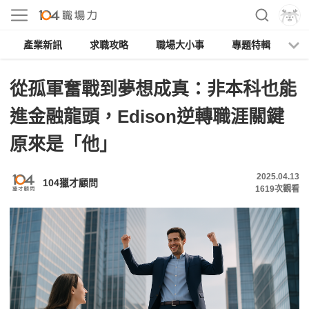
產業新訊
求職攻略
職場大小事
專題特輯
人
從孤軍奮戰到夢想成真：非本科也能
進金融龍頭，Edison逆轉職涯關鍵
原來是「他」
2025.04.13
104獵才顧問
1619
次觀看