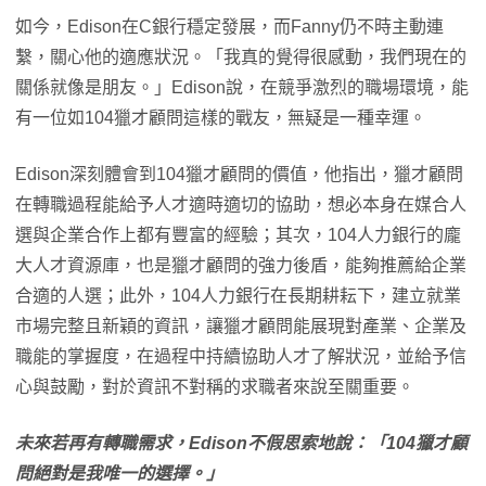
如今，Edison在C銀行穩定發展，而Fanny仍不時主動連
繫，關心他的適應狀況。「我真的覺得很感動，我們現在的
關係就像是朋友。」Edison說，在競爭激烈的職場環境，能
有一位如104獵才顧問這樣的戰友，無疑是一種幸運。
Edison深刻體會到104獵才顧問的價值，他指出，獵才顧問
在轉職過程能給予人才適時適切的協助，想必本身在媒合人
選與企業合作上都有豐富的經驗；其次，104人力銀行的龐
大人才資源庫，也是獵才顧問的強力後盾，能夠推薦給企業
合適的人選；此外，104人力銀行在長期耕耘下，建立就業
市場完整且新穎的資訊，讓獵才顧問能展現對產業、企業及
職能的掌握度，在過程中持續協助人才了解狀況，並給予信
心與鼓勵，對於資訊不對稱的求職者來說至關重要。
未來若再有轉職需求，Edison不假思索地說：「104獵才顧
問絕對是我唯一的選擇。」