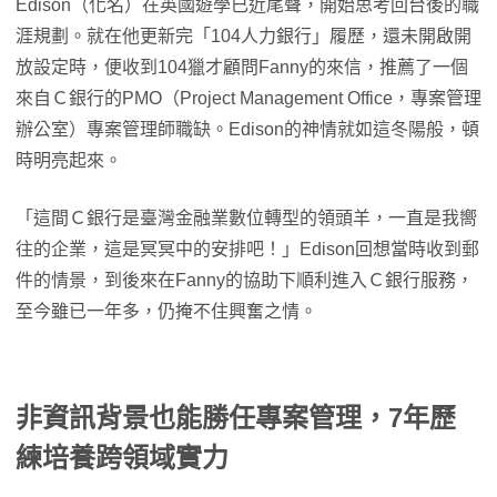
Edison（化名）在英國遊學已近尾聲，開始思考回台後的職
涯規劃。就在他更新完「104人力銀行」履歷，還未開啟開
放設定時，便收到104獵才顧問Fanny的來信，推薦了一個
來自Ｃ銀行的PMO（Project Management Office，專案管理
辦公室）專案管理師職缺。Edison的神情就如這冬陽般，頓
時明亮起來。
「這間Ｃ銀行是臺灣金融業數位轉型的領頭羊，一直是我嚮
往的企業，這是冥冥中的安排吧！」Edison回想當時收到郵
件的情景，到後來在Fanny的協助下順利進入Ｃ銀行服務，
至今雖已一年多，仍掩不住興奮之情。
非資訊背景也能勝任專案管理，7年歷
練培養跨領域實力