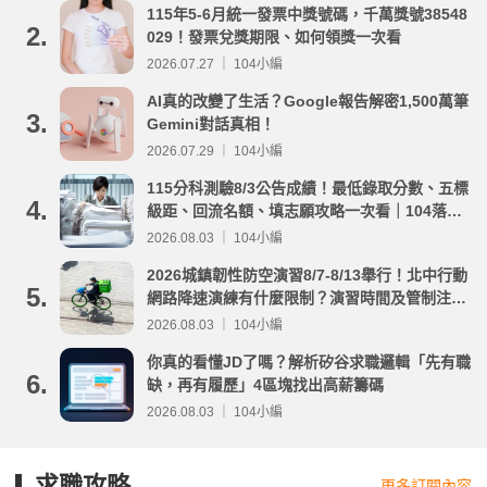
115年5-6月統一發票中獎號碼，千萬獎號38548
2.
029！發票兌獎期限、如何領獎一次看
2026.07.27 ｜ 104小編
AI真的改變了生活？Google報告解密1,500萬筆
3.
Gemini對話真相！
2026.07.29 ｜ 104小編
115分科測驗8/3公告成績！最低錄取分數、五標
4.
級距、回流名額、填志願攻略一次看｜104落點
分析
2026.08.03 ｜ 104小編
2026城鎮韌性防空演習8/7-8/13舉行！北中行動
5.
網路降速演練有什麼限制？演習時間及管制注意
事項整理
2026.08.03 ｜ 104小編
你真的看懂JD了嗎？解析矽谷求職邏輯「先有職
6.
缺，再有履歷」4區塊找出高薪籌碼
2026.08.03 ｜ 104小編
求職攻略
更多訂閱內容