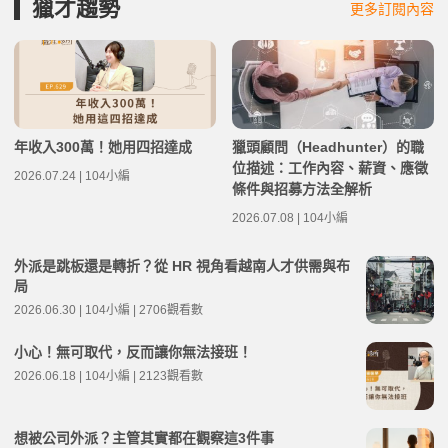
獵才趨勢
更多訂閱內容
年收入300萬！她用四招達成
獵頭顧問（Headhunter）的職
位描述：工作內容、薪資、應徵
2026.07.24 | 104小編
條件與招募方法全解析
2026.07.08 | 104小編
外派是跳板還是轉折？從 HR 視角看越南人才供需與布
局
2026.06.30 | 104小編 | 2706觀看數
小心！無可取代，反而讓你無法接班！
2026.06.18 | 104小編 | 2123觀看數
想被公司外派？主管其實都在觀察這3件事