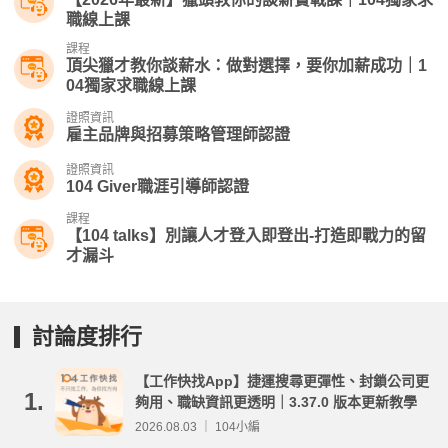
職線上課
課程
頂尖獵才教你談薪水：做對選擇，要你加薪成功｜1
04獨家求職線上課
證照資訊
雇主品牌與招募策略管理師認證
證照資訊
104 Giver職涯引導師認證
課程
【104 talks】別讓人才登入即登出-打造即戰力的留
才漏斗
討論度排行
【工作快找App】捷運搜尋更彈性、封鎖公司更
1.
夠用、職缺資訊更透明｜3.37.0 版本更新教學
2026.08.03 ｜ 104小編