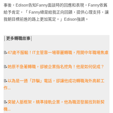
事後，Edison告知Fanny面談時的回應和表現，Fanny依舊
給予肯定，「 Fanny總是給我正向回饋，提供心理支持，讓
我朝目標前進的路上更加篤定。」Edison強調。
│更多轉職故事│
📝
47歲不服輸！IT主管靠一場華麗轉職，甩開中年職場焦慮
📝
她原不急著轉職，卻被企業指名挖角！他是如何促成？
📝
以為是一通「詐騙」電話，卻讓他成功轉職海外高薪工
作...
📝
突破人脈框架，精準接軌企業，他為職涯發展找到新契
機...