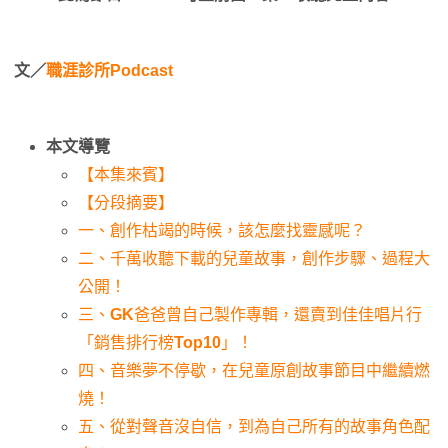
文／
職涯診所Podcast
本文導覽
【本集來賓】
【分段摘要】
一、創作枯竭的時候，該怎麼找靈感呢？
二、千萬收聽下載的兒童故事，創作步驟、過程大
公開！
三、
GK
爸爸曾自己製作專輯，還賣到佳佳唱片行
「銷售排行榜
Top10
」！
四、音樂夢不停歇，在兒童原創故事節目中繼續燃
燒！
五、從對聲音沒自信，到為自己所有的故事角色配