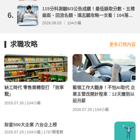
115分科測驗8/3公告成績！最低錄取分數、五標
6.
級距、回流名額、填志願攻略一次看｜104落點
分析
2026.08.03 ｜ 104小編
求職攻略
更多訂閱內容
缺工時代 零售業轉型打 「效率
藍領工作大翻身！不怕AI取代 企
戰」
業主管改開計程車：12天賺到以
前月薪
2026.07.30 | 104小編
2026.07.29 | 104小編
財星500大企業 六台企上榜
2026.07.29 | 104小編 | 1767觀看數