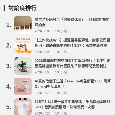
討論度排行
雇主若拒絕勞工「自提退休金」，8月起將加徵
1.
滯納金
2026.08.04 ｜ 104小編
【工作快找App】捷運搜尋更彈性、封鎖公司更
2.
夠用、職缺資訊更透明｜3.37.0 版本更新教學
2026.08.03 ｜ 104小編
2026城鎮韌性防空演習8/7-8/13舉行！北中行動
3.
網路降速演練有什麼限制？演習時間及管制注意
事項整理
2026.08.03 ｜ 104小編
AI真的改變了生活？Google報告解密1,500萬筆
4.
Gemini對話真相！
2026.07.29 ｜ 104小編
115年5-6月統一發票中獎號碼，千萬獎號38548
5.
029！發票兌獎期限、如何領獎一次看
2026.07.27 ｜ 104小編