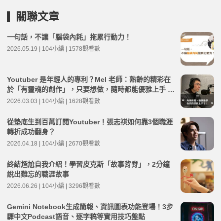
關聯文章
一句話，不讓「腦袋內耗」拖累行動力！
2026.05.19 | 104小編 | 1578觀看數
Youtuber 是年輕人的專利？Mel 老師：熟齡的精彩在
於「有靈魂的創作」，只要想做，隨時都能優雅上手 ft.
104高年級老師 Mel | 高年級不打烊 x 用 AI 點亮第二人
2026.03.03 | 104小編 | 1628觀看數
生 EP262
從墊底生到百萬訂閱Youtuber！張志祺如何靠3個職涯
轉折成功翻身？
2026.04.18 | 104小編 | 2670觀看數
終結尷尬自我介紹！學習皮克斯「故事背脊」，2分鐘
說出難忘的職涯故事
2026.06.26 | 104小編 | 3296觀看數
Gemini Notebook生成簡報、資訊圖表功能登場！3步
驟中文Podcast語音、逐字稿等實用技巧盤點