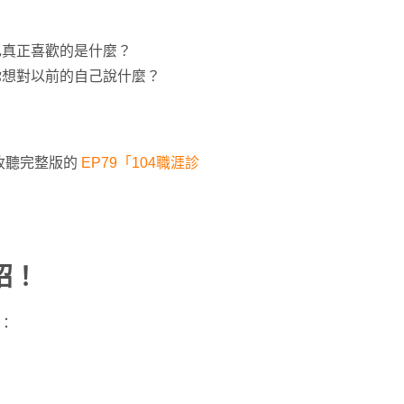
？
自己真正喜歡的是什麼？
，你想對以前的自己說什麼？
收聽完整版的
EP79「104職涯診
招！
享：