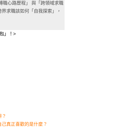
轉職心路歷程」 與「跨領域求職
跨界求職該如何「自我探索」，
！
包」！>
辦？
自己真正喜歡的是什麼？