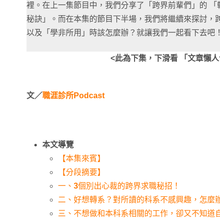
裡。在上一集節目中，我們分享了「跨界前輩們」的 「
秘訣」。而在本集的節目下半場，我們將繼續來探討，
以及「學非所用」時該怎麼辦？就讓我們一起看下去吧
<此為下集，下滑看 「文章懶人
文／
職涯診所Podcast
本文導覽
【本集來賓】
【分段摘要】
一、
3
個別出心裁的跨界求職秘招！
二、好想轉系？對所讀的科系不感興趣，怎麼
三、不想做和本科系相關的工作，卻又不知道