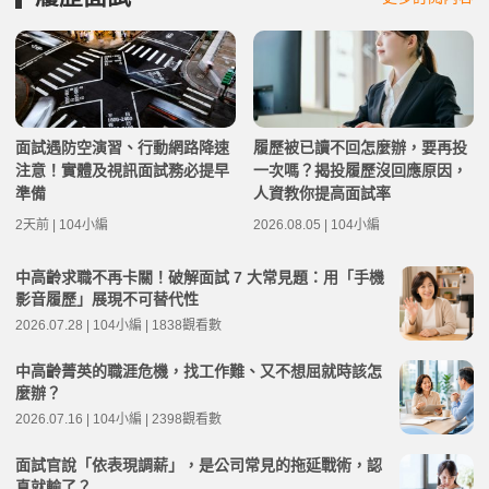
面試遇防空演習、行動網路降速
履歷被已讀不回怎麼辦，要再投
注意！實體及視訊面試務必提早
一次嗎？揭投履歷沒回應原因，
準備
人資教你提高面試率
2天前 | 104小編
2026.08.05 | 104小編
中高齡求職不再卡關！破解面試 7 大常見題：用「手機
影音履歷」展現不可替代性
2026.07.28 | 104小編 | 1838觀看數
中高齡菁英的職涯危機，找工作難、又不想屈就時該怎
麼辦？
2026.07.16 | 104小編 | 2398觀看數
面試官說「依表現調薪」，是公司常見的拖延戰術，認
真就輸了？