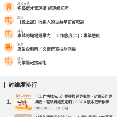
證照資訊
招募選才管理師-經理級認證
課程
【線上課】行銷人的百萬年薪實戰課
課程
卓越的職場競爭力 ─ 工作態度(二)：專業態度
測驗
廣告企劃案╱文案撰寫技能測驗
課程
商業簡報提案術
討論度排行
【工作快找App】捷運搜尋更彈性、封鎖公司更
1.
夠用、職缺資訊更透明｜3.37.0 版本更新教學
2026.08.03 ｜ 104小編