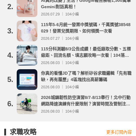
AI真的改變了生活？Google報告解密1,500萬筆
2.
Gemini對話真相！
2026.07.29 ｜ 104小編
115年5-6月統一發票中獎號碼，千萬獎號38548
3.
029！發票兌獎期限、如何領獎一次看
2026.07.27 ｜ 104小編
115分科測驗8/3公告成績！最低錄取分數、五標
4.
級距、回流名額、填志願攻略一次看｜104落點
分析
2026.08.03 ｜ 104小編
你真的看懂JD了嗎？解析矽谷求職邏輯「先有職
5.
缺，再有履歷」4區塊找出高薪籌碼
2026.08.03 ｜ 104小編
2026城鎮韌性防空演習8/7-8/13舉行！北中行動
6.
網路降速演練有什麼限制？演習時間及管制注意
事項整理
2026.08.03 ｜ 104小編
求職攻略
更多訂閱內容