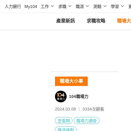
人力銀行
My104
工作
求職
職涯
測驗
學習
產業新訊
求職攻略
職場大
職場大小事
104職場力
2024.03.08 ｜
3334
次觀看
空窗期
職場力調查
職涯規劃