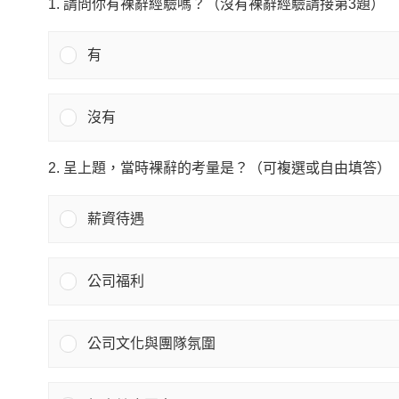
1. 請問你有裸辭經驗嗎？（沒有裸辭經驗請接第3題）
有
沒有
2. 呈上題，當時裸辭的考量是？（可複選或自由填答）
薪資待遇
公司福利
公司文化與團隊氛圍