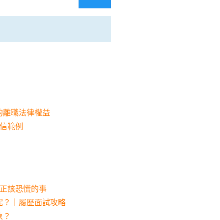
的離職法律權益
信範例
真正該恐慌的事
呢？｜履歷面試攻略
象？