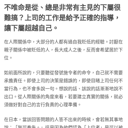
不唯命是從、總是非常有主見的下屬很
難搞？上司的工作是給予正確的指導，
讓下屬超越自己。
在人際關係中，大部分的人都有過自我貶低的經驗。討厭在
親子關係中被貶低的人，長大成人之後，反而會希望居於下
位。
如前面所說的，只要聽從發號施令者的命令，自己就不需要
承擔責任。即使上司的決策是錯誤的，即使目睹上司任何不
當行為，也不會多說一句。想說的話、該說的話漸漸地說不
出口。從人際關係的角度來看，若要建立真實的關係，就必
須做好對自己的言行負責的心理準備。
在日本，當該回答問題的人答不出來的時候，會若無其事地
說：「無可奉告。」這是因為他們認為「上位者」是可以被