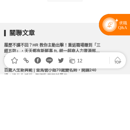
關聯文章
履歷不讀不回？HR 教你主動出擊！重返職場賺到「三
經五防」，天天都有新鮮事 ft. 統一超商人力資源部經
理 林宸碩 | 高年級不打烊 x 用 AI 點亮第二人生 EP279
2026.07.01 | 104小編 | 2141觀看數
12
百歲人生新典範 | 金馬號小姐70歲變名師，開課240
場：退休生活從4個行動展開新價值
2026.04.28 | 104小編 | 1387觀看數
Youtuber 是年輕人的專利？Mel 老師：熟齡的精彩在
於「有靈魂的創作」，只要想做，隨時都能優雅上手 ft.
104高年級老師 Mel | 高年級不打烊 x 用 AI 點亮第二人
2026.03.03 | 104小編 | 1629觀看數
生 EP262
55歲高管放棄高薪！百歲人生新框架，靠「能力三角」
再戰30年