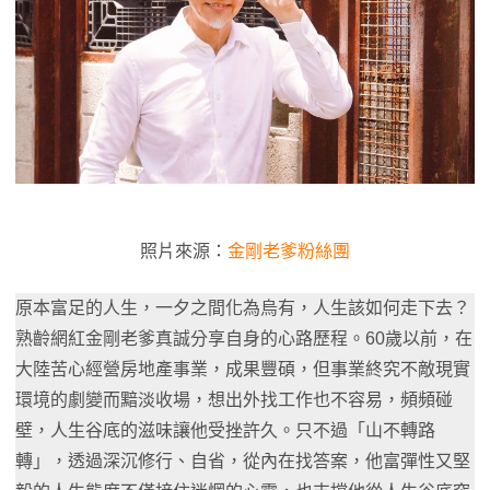
照片來源：
金剛老爹粉絲團
原本富足的人生，一夕之間化為烏有，人生該如何走下去？
熟齡網紅金剛老爹真誠分享自身的心路歷程。60歲以前，在
大陸苦心經營房地產事業，成果豐碩，但事業終究不敵現實
環境的劇變而黯淡收場，想出外找工作也不容易，頻頻碰
壁，人生谷底的滋味讓他受挫許久。只不過「山不轉路
轉」，透過深沉修行、自省，從內在找答案，他富彈性又堅