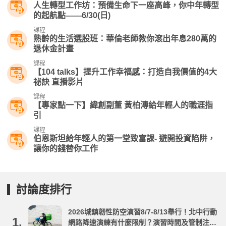
人生轉型工作坊：預備生命下一座高峰，你中年轉型
的起航點——6/30(日)
課程
熟齡的生活選股班：華倫老師教你滾出年息280萬的
退休金計畫
課程
【104 talks】提升工作幸福感：打造自我價值的4大
祕訣 直播影片
課程
【專家點一下】緯創副董 黃柏漙給年輕人的職涯指
引
課程
伯恩斯坦給年輕人的第一堂致富課- 避開投資陷阱，
讓你的錢替你工作
討論度排行
2026城鎮韌性防空演習8/7-8/13舉行！北中行動
1.
網路降速演練有什麼限制？演習時間及管制注意