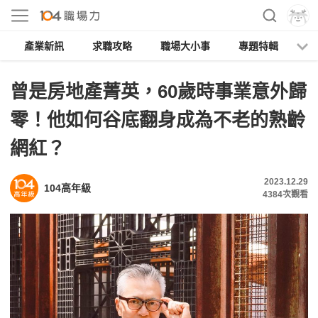
產業新訊
求職攻略
職場大小事
專題特輯
人
曾是房地產菁英，60歲時事業意外歸
零！他如何谷底翻身成為不老的熟齡
網紅？
2023.12.29
104高年級
4384
次觀看