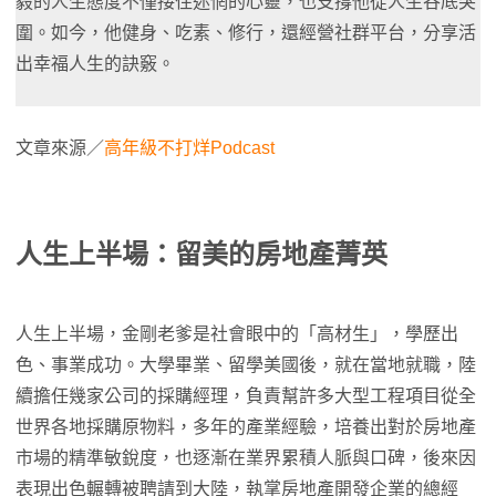
毅的人生態度不僅接住迷惘的心靈，也支撐他從人生谷底突
圍。如今，他健身、吃素、修行，還經營社群平台，分享活
出幸福人生的訣竅。
文章來源／
高年級不打烊Podcast
人生上半場：留美的房地產菁英
人生上半場，金剛老爹是社會眼中的「高材生」，學歷出
色、事業成功。大學畢業、留學美國後，就在當地就職，陸
續擔任幾家公司的採購經理，負責幫許多大型工程項目從全
世界各地採購原物料，多年的產業經驗，培養出對於房地產
市場的精準敏銳度，也逐漸在業界累積人脈與口碑，後來因
表現出色輾轉被聘請到大陸，執掌房地產開發企業的總經