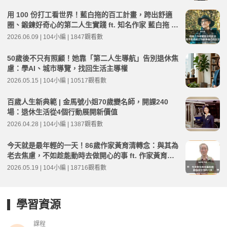
用 100 份打工看世界！藍白拖的百工計畫，跨出舒適
圈、鍛鍊好奇心的第二人生實踐 ft. 知名作家 藍白拖 |
高年級不打烊 x 用 AI 點亮第二人生 EP276
2026.06.09 | 104小編 | 1847觀看數
50歲後不只有照顧！她靠「第二人生導航」告別退休焦
慮：學AI、城市導覽，找回生活主導權
2026.05.15 | 104小編 | 10517觀看數
百歲人生新典範 | 金馬號小姐70歲變名師，開課240
場：退休生活從4個行動展開新價值
2026.04.28 | 104小編 | 1387觀看數
今天就是最年輕的一天！86歲作家黃育清轉念：與其為
老去焦慮，不如趁能動時去做開心的事 ft. 作家黃育清 |
高年級不打烊 x 用 AI 點亮第二人生 EP273
2026.05.19 | 104小編 | 18716觀看數
學習資源
課程