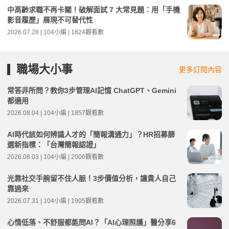
中高齡求職不再卡關！破解面試 7 大常見題：用「手機
影音履歷」展現不可替代性
2026.07.28 | 104小編 | 1824觀看數
職場大小事
更多訂閱內容
常答非所問？教你3步管理AI記憶 ChatGPT、Gemini
都適用
2026.08.04 | 104小編 | 1857觀看數
AI時代該如何辨識人才的「簡報溝通力」？HR招募篩
選新指標：「台灣簡報認證」
2026.08.03 | 104小編 | 2000觀看數
光靠社交手腕留不住人脈！3步價值分析，讓貴人自己
靠過來
2026.07.31 | 104小編 | 1905觀看數
心情低落、不舒服都能問AI？「AI心理照護」醫分享6