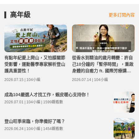
高年級
更多訂閱內容
有點年紀愛上爬山，又怕膝關節
從香水到精油的歲月轉變：許自
受影響，運動醫學專家解析登山
己10分鐘的「暫停時間」，重啟
護具重要性！
身體的自癒力 ft. 國際芳療講師
米露 | 高年級不打烊 x 用 AI 點
2026.07.15 | 104小編
2026.07.14 | 104小編
亮第二人生 EP281
成為104嚴選人才找工作，蝦皮暖心支持你！
2026.07.01 | 104小編 | 1599觀看數
登山旺季來臨，你準備好了嗎？
2026.06.24 | 104小編 | 1454觀看數