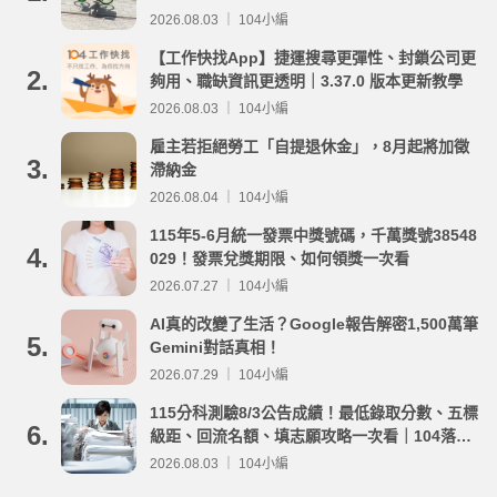
事項整理
2026.08.03 ｜ 104小編
【工作快找App】捷運搜尋更彈性、封鎖公司更
2.
夠用、職缺資訊更透明｜3.37.0 版本更新教學
2026.08.03 ｜ 104小編
雇主若拒絕勞工「自提退休金」，8月起將加徵
3.
滯納金
2026.08.04 ｜ 104小編
115年5-6月統一發票中獎號碼，千萬獎號38548
4.
029！發票兌獎期限、如何領獎一次看
2026.07.27 ｜ 104小編
AI真的改變了生活？Google報告解密1,500萬筆
5.
Gemini對話真相！
2026.07.29 ｜ 104小編
115分科測驗8/3公告成績！最低錄取分數、五標
6.
級距、回流名額、填志願攻略一次看｜104落點
分析
2026.08.03 ｜ 104小編