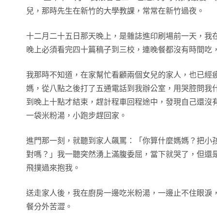
兒，那時先生在新竹的大學教課，常常在新竹過夜。
十二月二十五日那天晚上，是雜誌進印刷場前一天，我
晚上必須看完四十篇稿子到三校，連晚餐都沒有時間吃
我那時不知道，在家幫忙看顧兩個女兒的家人，也已經
媽，從八點之後打了五通電話到我辦公室，用哭腔問我
到晚上十點才結束，趕計程車回程途中，發現自己還沒
一袋米粉湯，小跑步趕回家。
進門那一刻，就聽到家人飆罵：「你算什麼媽媽？把小
對嗎？」我一聽突然湧上滿腹委屈，當下就哭了，但還
飛撲過來抱我。
送走家人後，我在廚房一邊吃米粉湯，一邊止不住眼淚
餐分外苦澀。