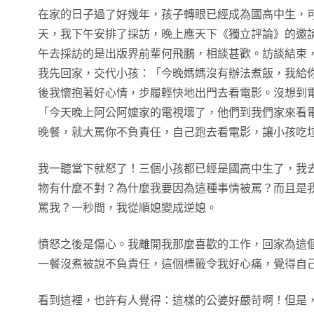
在家的日子過了好幾年，孩子轉眼已經成為國高中生，
天，我下午安排了採訪，晚上應天下《獨立評論》的邀
午去採訪的是出版界前輩何飛鵬，相談甚歡。訪談結束
我先回家，交代小孩：「今晚媽媽沒有辦法煮飯，我給
後我懷抱著好心情，步履輕快地出門去看電影。沒想到
「今天晚上阿公阿嬤家的電視壞了，他們到我們家來看
晚餐，就大罵你不負責任，自己跑去看電影，讓小孩吃
我一聽當下就怒了！三個小孩都已經是國高中生了，我
物有什麼不對？為什麼我要因為這種事情被罵？而且是
罵我？一秒間，我從順媳變成逆媳。
憤怒之後是傷心。我離開我那麼喜歡的工作，回家為這
一餐沒煮被說不負責任，這個標籤令我好心痛，覺得自
看到這裡，也許有人覺得：這樣的公婆好嚴苛啊！但是