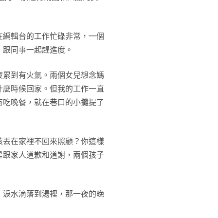
在編輯台的工作忙碌非常，一個
，跟同事一起趕進度。
疲累到有火氣。兩個女兒想念媽
什麼時候回家。但我的工作一直
有吃晚餐，就在巷口的小攤提了
孩丟在家裡不回來照顧？你這樣
是跟家人道歉和道謝，兩個孩子
，淚水滴落到湯裡，那一夜的晚