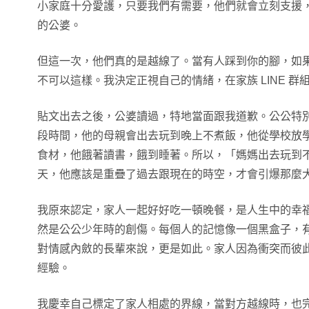
小家庭十分愛護，只要我們有需要，他們就會立刻支援
的公婆。
但這一次，他們真的是越線了。當有人踩到你的腳，如
不可以這樣。我決定正視自己的情緒，在家族 LINE 
貼文出去之後，公婆讀過，特地當面跟我道歉。公公特
段時間，他的母親會出去玩到晚上不煮飯，他從學校放
食材，他餓著讀書，餓到睡著。所以，「媽媽出去玩到
天，他應該是重疊了過去跟現在的時空，才會引爆那麼
我原來認定，家人一起好好吃一頓晚餐，是人生中的幸
然是公公少年時的創傷。每個人的記憶像一個黑盒子，
對情感內斂的長輩來說，更是如此。家人因為衝突而彼
經驗。
我慶幸自己標定了家人相處的界線，當對方越線時，也