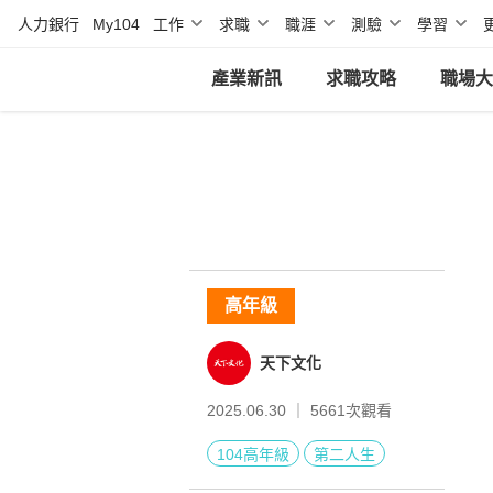
人力銀行
My104
工作
求職
職涯
測驗
學習
產業新訊
求職攻略
職場大
高年級
天下文化
2025.06.30 ｜
5661
次觀看
104高年級
第二人生