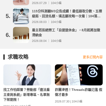
2026.07.29 ｜ 104小編
115分科測驗8/3公告成績！最低錄取分數、五標
5.
級距、回流名額、填志願攻略一次看｜104落點
分析
2026.08.03 ｜ 104小編
雇主若拒絕勞工「自提退休金」，8月起將加徵
6.
滯納金
2026.08.04 ｜ 104小編
求職攻略
更多訂閱內容
找工作怕踩雷？勞動部「違法雇
詐團滲透！Threads詐騙氾濫 假
主查詢系統」新增專區、名單無
徵才最多
下架期限！
2026.07.30 | 104小編