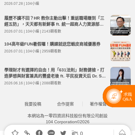
2026.07.28 | 104小編
履歷不讀不回？HR 教你主動出擊！重返職場賺到「三
經五防」，天天都有新鮮事 ft. 統一超商人力資源部經
理 林宸碩 | 高年級不打烊 x 用 AI 點亮第二人生 EP279
2026.07.01 | 104小編 | 2143觀看數
104高年級FUN暑假囉！購課就送您蝦皮商城優惠券
2026.07.01 | 104小編 | 2959觀看數
學理財才有選擇的自由！用「631法則」財務健檢，打
造夢想與財富兼具的豐盛老後 ft. 平民投資天后 Dr. Sel
ena | 高年級不打烊 x 用 AI 點亮第二人生 EP277
2026.06.16 | 104小編 | 2088觀看數
我要投稿
合作提案
著作權聲明
本網站為一零四資訊科技股份有限公司創設
104 Corporation©2026
0