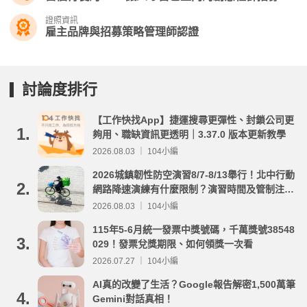
證照資訊
雇主品牌與招募策略管理師認證
討論度排行
【工作快找App】捷運搜尋更彈性、封鎖公司更
1.
夠用、職缺資訊更透明｜3.37.0 版本更新教學
2026.08.03 ｜ 104小編
2026城鎮韌性防空演習8/7-8/13舉行！北中行動
2.
網路降速演練有什麼限制？演習時間及管制注意
事項整理
2026.08.03 ｜ 104小編
115年5-6月統一發票中獎號碼，千萬獎號38548
3.
029！發票兌獎期限、如何領獎一次看
2026.07.27 ｜ 104小編
AI真的改變了生活？Google報告解密1,500萬筆
4.
Gemini對話真相！