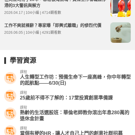
滯的3大警訊與解方
2026.04.17 | 104小編 | 4714觀看數
工作不爽就裸辭？專家曝「即興式離職」的慘烈代價
2026.06.05 | 104小編 | 4291觀看數
學習資源
課程
人生轉型工作坊：預備生命下一座高峰，你中年轉型
的起航點——6/30(日)
課程
25歲前不得不了解的：17堂投資創業準備課
課程
熟齡的生活選股班：華倫老師教你滾出年息280萬的
退休金計畫
課程
當個有梗的HR - 讓人才自己上門的創意社群招募