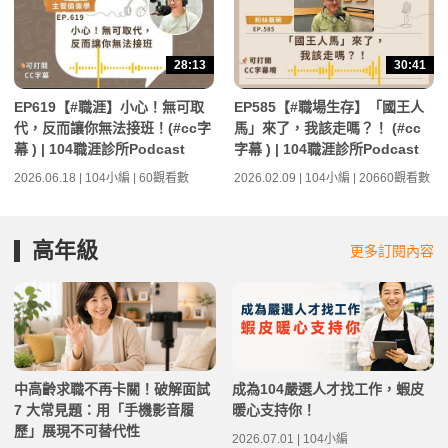
28:13
30:41
EP619【#職涯】小心！無可取
EP585【#職場生存】「國王人
代，反而讓你無法接班！(#cc字
馬」來了，我該走嗎？！ (#cc
幕 ) | 104職涯診所Podcast
字幕 ) | 104職涯診所Podcast
2026.06.18 | 104小編 | 60觀看數
2026.02.09 | 104小編 | 20660觀看數
高年級
更多訂閱內容
中高齡求職不再卡關！破解面試
成為104嚴選人才找工作，蝦皮
7 大常見題：用「手機影音履
暖心支持你！
歷」展現不可替代性
2026.07.01 | 104小編