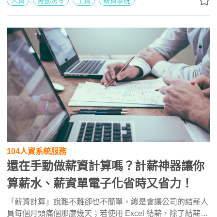
人資
勞動法令
工資
薪資系統
104人資系統服務
還在手動做薪資計算嗎？計薪神器讓你
算薪水、薪資單電子化省時又省力！
「薪資計算」說難不難卻也不簡單，總是會讓公司的結薪人
員每個月頭痛個那麼幾天；若使用 Excel 結薪，除了結薪人