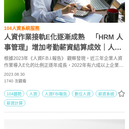
104人資系統服務
人資作業接軌E化逐漸成熟 「HRM 人
事管理」增加考勤薪資結算成效｜人資
F.B.I.報告
根據2023年《人資F.B.I.報告》 觀察發現，近三年企業人資
作業導入E化的比例正逐年成長，2022年有六成以上企業已
有使用，以「員工出缺勤及請假作業」為主。「HRM人事
2023.08.30
管理」導入E化後考勤薪資所花費時間均有顯著減少，效益
1740
次觀看
相當明顯。
104趨勢
人資
人資FBI報告
數位人資
薪資系統
薪資計算