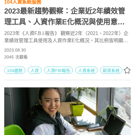
104人資系統服務
2023最新趨勢觀察：企業近2年績效管
理工具、人資作業E化概況與使用意願
｜人資F.B.I.報告
2023年《人資F.B.I.報告》 觀察近2年（2021、2022年）企
業績效管理工具使用及人資作業E化概況，其比例皆明顯增
加，而2023年主要想使用的工具仍以績效考核表及關鍵績效
2023.08.30
指標（KPI）為主，過半數企業表示會想將人資作業與E化
2045
次觀看
接軌，特別是「績效考核 (KPI) E化」想使用的意願增加最
多。
104趨勢
人資
人資FBI報告
人資系統
薪資系統