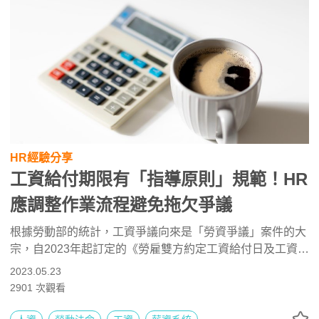
HR經驗分享
工資給付期限有「指導原則」規範！HR
應調整作業流程避免拖欠爭議
根據勞動部的統計，工資爭議向來是「勞資爭議」案件的大
宗，自2023年起訂定的《勞雇雙方約定工資給付日及工資給
付指導原則》上路後，針對勞雇雙方約定工資的給付日給出
2023.05.23
了合理範圍，專家提醒3個務必留意的「計薪眉角」，期望
2901
次觀看
雇主和人資們因積極因應，避免無心拖欠卻反因違規受罰。