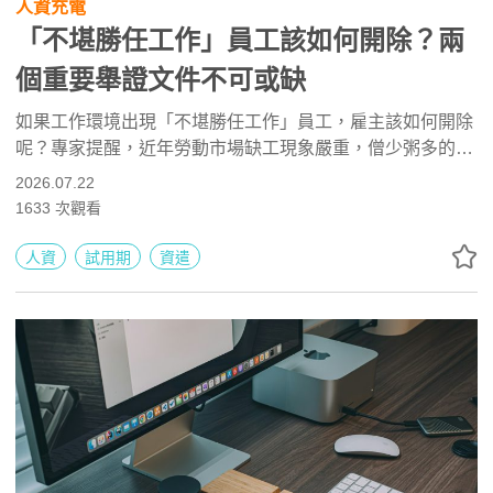
人資充電
「不堪勝任工作」員工該如何開除？兩
個重要舉證文件不可或缺
如果工作環境出現「不堪勝任工作」員工，雇主該如何開除
呢？專家提醒，近年勞動市場缺工現象嚴重，僧少粥多的情
況下造成企業尋人不易的困境，這也誕生許多「不堪勝任工
2026.07.22
作」的狀況，但因法律要求雇主應負舉證責任，因此若平時
1633
次觀看
就備妥「工作考核表」或「績效改善計畫」，也較不易引其
爭議。
人資
試用期
資遣