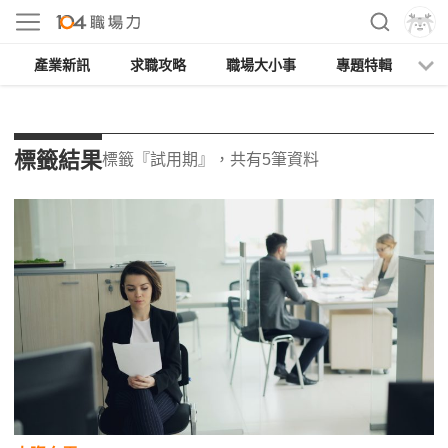
產業新訊
求職攻略
職場大小事
專題特輯
人
標籤結果
標籤『試用期』，共有5筆資料