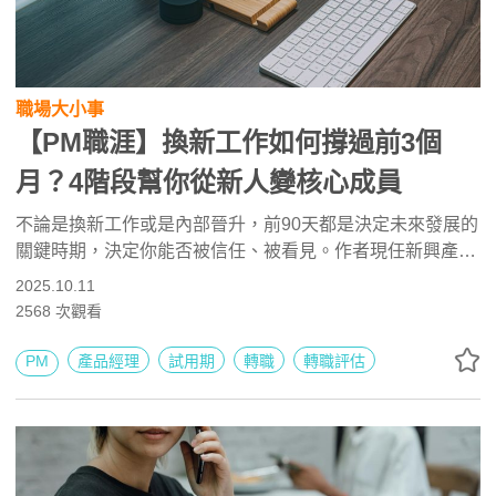
職場大小事
【PM職涯】換新工作如何撐過前3個
月？4階段幫你從新人變核心成員
不論是換新工作或是內部晉升，前90天都是決定未來發展的
關鍵時期，決定你能否被信任、被看見。作者現任新興產業
全球知名品牌的產品經理，分享掌握4階段適應法，從觀察
2025.10.11
文化到建立影響力，幫你在最短時間內從新人變成團隊關鍵
2568
次觀看
人物。本文節錄自《泛 PM 職能的百萬年薪破關術》。
PM
產品經理
試用期
轉職
轉職評估