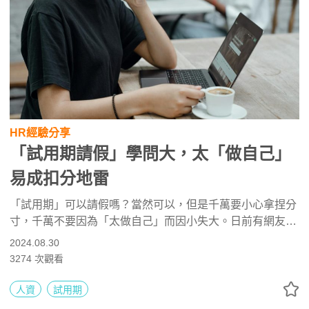
HR經驗分享
「試用期請假」學問大，太「做自己」
易成扣分地雷
「試用期」可以請假嗎？當然可以，但是千萬要小心拿捏分
寸，千萬不要因為「太做自己」而因小失大。日前有網友在
網路論壇表示自己剛入職，在3個月試用期間共請8天假，4
2024.08.30
天提前申請、4天當天臨時告假，最終主管卻告知她「不續
3274
次觀看
聘」的決議。專家指出：請假是勞工應有權利，但應確實做
好「工作交接」、「職務代理」以及「盡告知責任」，避免
人資
試用期
造成相關人員的困擾，產生不好的職場評價，最終因小失