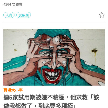
合作不愉快，雇主想要提前結束合作關係，一定要走完「試
4264
次觀看
用期」才可以嗎？專業律師透過法院判例來告訴你答案！
人資
試用期
職場大小事
連5家試用期被嫌不積極，他求救「該
做我都做了，到底要多積極」